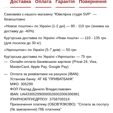
Доставка
Оплата
Гарантія
Повернення
Самовивіз з нашого магазину "Ювелірна студія SVP" —
безкоштовно
«Новою поштою» по Україні (1-2 дні) — 80 - 110 грн (знижка на
доставку до -40%)
Кур'єрська доставка по Україні «Нова пошта» — 110 - 135 грн
(для посилок до 30 кг).
«Укрпоштою» по Україні (5-7 днів) — 50 грн
Кур'єрська доставка по Україні «Укрпошта» — 75 грн
Онлайн-оплата банківською карткою (Privat 24, Visa,
MasterCard, Apple Pay, Google Pay)
Оплата за реквізитами на рахунок (IBAN):
Установа банку: АТ КБ "ПРИВАТБАНК”
МФО: 305299
ФОП Поклад Данило Владиславович
IBAN: UA433052990000026002006306981
ІПН/РНОКПП/ЄДРПОУ: 3758709314
Призначення платежу (ОБОВ’ЯЗКОВО): “Сплата за послугу
(№ замовлення) ПІБ платника”