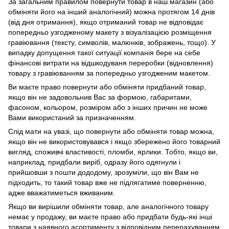
За загальним правилом повернути товар в наш магазин (або
обміняти його на інший аналогічний) можна протягом 14 днів
(від дня отримання), якщо отриманий товар не відповідає
попередньо узгодженому макету з візуалізацією розміщення
гравіювання (тексту, символів, малюнків, зображень, тощо). У
випадку допущення такої ситуації компанія бере на себе
фінансові витрати на відшкодуваня переробки (відновлення)
товару з гравіюванням за попередньо узгодженим макетом.
Ви маєте право повернути або обміняти придбаний товар,
якщо він не задовольнив Вас за формою, габаритами,
фасоном, кольором, розміром або з інших причин не може
Вами використаний за призначенням.
Слід мати на увазі, що повернути або обміняти товар можна,
якщо він не використовувався і якщо збережено його товарний
вигляд, споживчі властивості, пломби, ярлики. Тобто, якщо ви,
наприклад, придбали виріб, одразу його одягнули і
прийшовши з пошти дододому, зрозуміли, що він Вам не
підходить, то такий товар вже не підлягатиме поверненню,
адже вважатиметься вживаним.
Якщо ви вирішили обміняти товар, але аналогічного товару
немає у продажу, ви маєте право або придбати будь-які інші
товари з наявного асортименту з відповідним перерахуванням