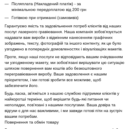
Післяплата (Накладений платіж) - за
мінімальною передоплатою від 200 грн
Готівкою при отриманні (самовивіз)
Гарантуємо якість та задовільнення потреб клієнтів від наших
послуг лазерного гравіювання. Наша компанія зобов'язується
надавати вам вироби з відмінним нанесенням графічних
зображень, тексту, фотографій та іншого контенту, як це було
узгоджено в попередніх домовленостях і візуалізаціях макетів.
Проте, якщо наші послуги не відповідають вашим очікуванням
чи узгодженому макету, ми зобов'язані вирішувати цю ситуацію
шляхом повернення вам коштів або безкоштовного
перегравіювання виробу. Ваше задоволення є нашим
пріоритетом, і ми готові зробити все можливе, щоб
забезпечити його.
Будь ласка, зв'яжіться з нашою службою підтримки клієнтів у
найкоротші терміни, щоб вирішити будь-які питання чи
неполадки, пов'язані з нашими послугами. Ваша довіра та
відгуки є для нас важливими, і ми завжди готові піти на зустріч
вашим потребам.
Повернення та обмін товару