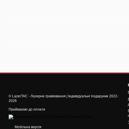
© LazerTAC - Лазерне гравіювання | Індивідуальні подарунки 2022-
2026
Приймаємо до оплати
Мобільна версія