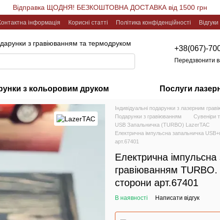
Відправка ЩОДНЯ! БЕЗКОШТОВНА ДОСТАВКА від 1500 грн
Контактна інформація
Корисні статті
Політика конфіденційності
Відгуки
одарунки з гравіюванням та термодруком
+38(067)-70
Передзвонити 
рунки з кольоровим друком
Послуги лазер
Індивідуальні подарунки з лазерним грав
Подарунки з гравіюванням
Сувеніри 
USB Запальничка (TURBO) LazerTAC
Електрична імпульсна запальничка USB+г
арт.67401
Електрична імпульсна
гравіюванням TURBO. 
сторони арт.67401
В наявності
Написати відгук