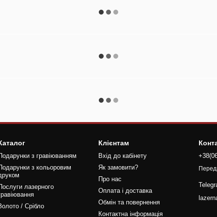
Каталог
Клієнтам
Конт
Подарунки з гравіюванням
Вхід до кабінету
+38(0
Подарунки з кольоровим
Як замовити?
Перед
друком
Про нас
Teleg
Послуги лазерного
Оплата і доставка
гравіювання
lazer
Обмін та повернення
Золото / Срібло
Контактна інформація