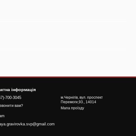
актна інформація
67)-700-3045
м.Чернігів, вул. проспект
Перемоги,93., 14014
звонити вам?
Мапа проїзду
ram
naya.gravirovka.svp@gmail.com