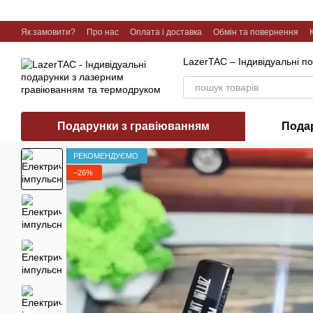
Перейти до основного контенту
Як замовити?
Про нас
Оплата і доставка
Обмін та повернення
Галерея робіт
LazerTAC – Індивідуальні п
Подарунки з гравіюванням
Пода
РЕКОМЕНДУЄМО
−26%