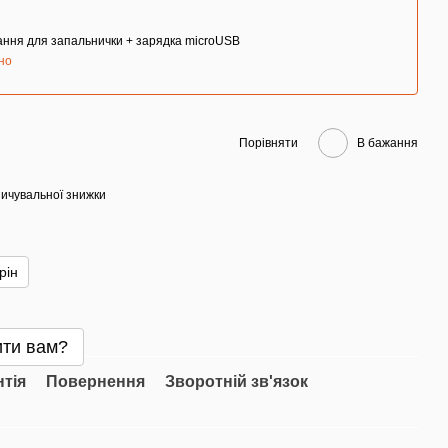
ання для запальнички + зарядка microUSB
но
Порівняти
В бажання
ичувальної знижки
рін
ти вам?
нтія
Повернення
Зворотній зв'язок