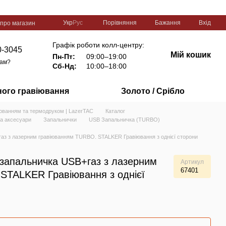
Порівняння
Укр
Рус
Бажання
Вхід
 про магазин
Графік роботи колл-центру:
0-3045
Мій кошик
Пн-Пт:
09:00–19:00
вам?
Сб-Нд:
10:00–18:00
ного гравіювання
Золото / Срібло
іюванням та термодруком | LazerTAC
Каталог
та аксесуари
Запальнички
USB Запальничка (TURBO)
аз з лазерним гравіюванням TURBO. STALKER Гравіювання з однієї сторони
 запальничка USB+газ з лазерним
Артикул
67401
STALKER Гравіювання з однієї