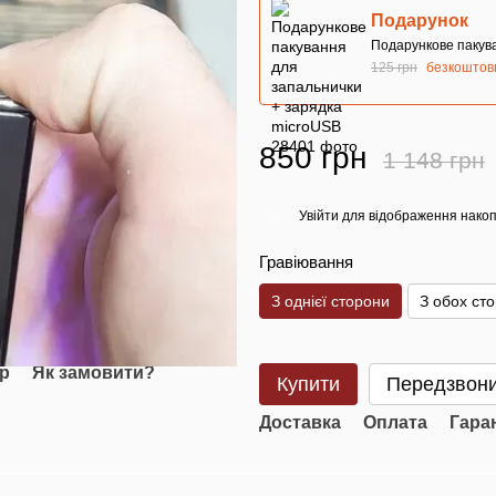
Подарунок
Подарункове пакув
125 грн
безкоштов
850 грн
1 148 грн
Увійти
для відображення накоп
%
Гравіювання
З однієї сторони
З обох сто
ар
Як замовити?
Купити
Передзвони
Доставка
Оплата
Гара