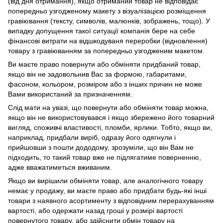
(від дня отримання), якщо отриманий товар не відповідає
попередньо узгодженому макету з візуалізацією розміщення
гравіювання (тексту, символів, малюнків, зображень, тощо). У
випадку допущення такої ситуації компанія бере на себе
фінансові витрати на відшкодуваня переробки (відновлення)
товару з гравіюванням за попередньо узгодженим макетом.
Ви маєте право повернути або обміняти придбаний товар,
якщо він не задовольнив Вас за формою, габаритами,
фасоном, кольором, розміром або з інших причин не може
Вами використаний за призначенням.
Слід мати на увазі, що повернути або обміняти товар можна,
якщо він не використовувався і якщо збережено його товарний
вигляд, споживчі властивості, пломби, ярлики. Тобто, якщо ви,
наприклад, придбали виріб, одразу його одягнули і
прийшовши з пошти дододому, зрозуміли, що він Вам не
підходить, то такий товар вже не підлягатиме поверненню,
адже вважатиметься вживаним.
Якщо ви вирішили обміняти товар, але аналогічного товару
немає у продажу, ви маєте право або придбати будь-які інші
товари з наявного асортименту з відповідним перерахуванням
вартості, або одержати назад гроші у розмірі вартості
повернутого товару, або здійснити обмін товару на