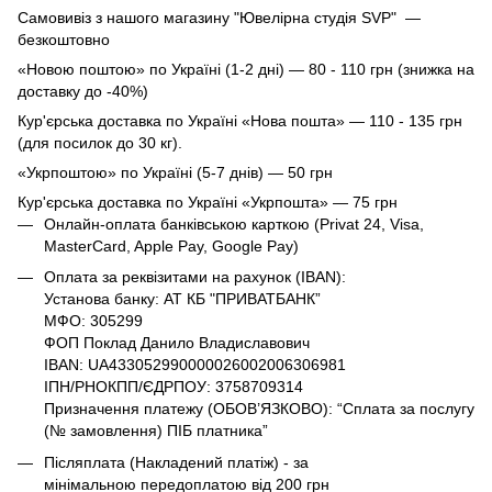
Самовивіз з нашого магазину "Ювелірна студія SVP" —
безкоштовно
«Новою поштою» по Україні (1-2 дні) — 80 - 110 грн (знижка на
доставку до -40%)
Кур'єрська доставка по Україні «Нова пошта» — 110 - 135 грн
(для посилок до 30 кг).
«Укрпоштою» по Україні (5-7 днів) — 50 грн
Кур'єрська доставка по Україні «Укрпошта» — 75 грн
Онлайн-оплата банківською карткою (Privat 24, Visa,
MasterCard, Apple Pay, Google Pay)
Оплата за реквізитами на рахунок (IBAN):
Установа банку: АТ КБ "ПРИВАТБАНК”
МФО: 305299
ФОП Поклад Данило Владиславович
IBAN: UA433052990000026002006306981
ІПН/РНОКПП/ЄДРПОУ: 3758709314
Призначення платежу (ОБОВ’ЯЗКОВО): “Сплата за послугу
(№ замовлення) ПІБ платника”
Післяплата (Накладений платіж) - за
мінімальною передоплатою від 200 грн