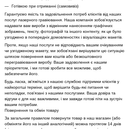
Готівкою при отриманні (самовивіз)
Гарантуємо якість та задовільнення потреб клієнтів від наших
послуг лазерного гравіювання. Наша компанія зобов'язується
надавати вам вироби з відмінним нанесенням графічних
зображень, тексту, фотографій та іншого контенту, як це було
узгоджено в попередніх домовленостях і візуалізаціях макетів.
Проте, якщо наші послуги не відповідають вашим очікуванням
чи узгодженому макету, ми зобов'язані вирішувати цю ситуацію
шляхом повернення вам коштів або безкоштовного
перегравіювання виробу. Ваше задоволення є нашим
пріоритетом, і ми готові зробити все можливе, щоб
забезпечити його.
Будь ласка, зв'яжіться з нашою службою підтримки клієнтів у
найкоротші терміни, щоб вирішити будь-які питання чи
неполадки, пов'язані з нашими послугами. Ваша довіра та
відгуки є для нас важливими, і ми завжди готові піти на зустріч
вашим потребам.
Повернення та обмін товару
За загальним правилом повернути товар в наш магазин (або
обміняти його на інший аналогічний) можна протягом 14 днів