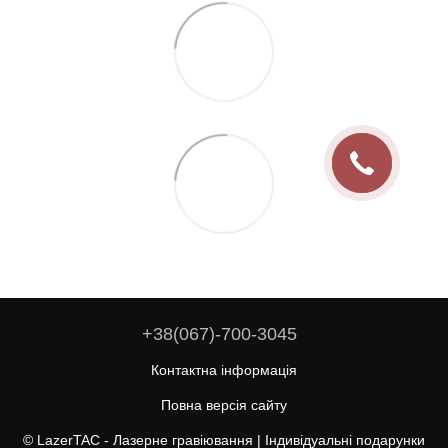
+38(067)-700-3045
Контактна інформація
Повна версія сайту
© LazerTAC - Лазерне гравіювання | Індивідуальні подарунки