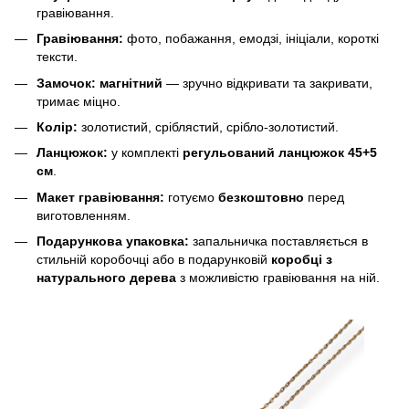
гравіювання.
Гравіювання:
фото, побажання, емодзі, ініціали, короткі
тексти.
Замочок:
магнітний
— зручно відкривати та закривати,
тримає міцно.
Колір:
золотистий, сріблястий, срібло-золотистий.
Ланцюжок:
у комплекті
регульований ланцюжок 45+5
см
.
Макет гравіювання:
готуємо
безкоштовно
перед
виготовленням.
Подарункова упаковка:
запальничка поставляється в
стильній коробочці або в подарунковій
коробці з
натурального дерева
з можливістю гравіювання на ній.