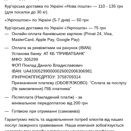
Кур'єрська доставка по Україні «Нова пошта» — 110 - 135 грн
(для посилок до 30 кг).
«Укрпоштою» по Україні (5-7 днів) — 50 грн
Кур'єрська доставка по Україні «Укрпошта» — 75 грн
Онлайн-оплата банківською карткою (Privat 24, Visa,
MasterCard, Apple Pay, Google Pay)
Оплата за реквізитами на рахунок (IBAN):
Установа банку: АТ КБ "ПРИВАТБАНК”
МФО: 305299
ФОП Поклад Данило Владиславович
IBAN: UA433052990000026002006306981
ІПН/РНОКПП/ЄДРПОУ: 3758709314
Призначення платежу (ОБОВ’ЯЗКОВО): “Сплата за послугу
(№ замовлення) ПІБ платника”
Післяплата (Накладений платіж) - за
мінімальною передоплатою від 200 грн
Готівкою при отриманні (самовивіз)
Гарантуємо якість та задовільнення потреб клієнтів від наших
послуг лазерного гравіювання. Наша компанія зобов'язується