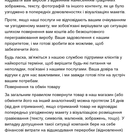
надавати вам вироби з відмінним нанесенням графічних
зображень, тексту, фотографій та іншого контенту, як це було
узгоджено в попередніх домовленостях і візуалізаціях макетів.
Проте, якщо наші послуги не відповідають вашим очікуванням
чи узгодженому макету, ми зобов'язані вирішувати цю ситуацію
шляхом повернення вам коштів або безкоштовного
перегравіювання виробу. Ваше задоволення є нашим
пріоритетом, і ми готові зробити все можливе, щоб
забезпечити його.
Будь ласка, зв'яжіться з нашою службою підтримки клієнтів у
найкоротші терміни, щоб вирішити будь-які питання чи
неполадки, пов'язані з нашими послугами. Ваша довіра та
відгуки є для нас важливими, і ми завжди готові піти на зустріч
вашим потребам.
Повернення та обмін товару
За загальним правилом повернути товар в наш магазин (або
обміняти його на інший аналогічний) можна протягом 14 днів
(від дня отримання), якщо отриманий товар не відповідає
попередньо узгодженому макету з візуалізацією розміщення
гравіювання (тексту, символів, малюнків, зображень, тощо). У
випадку допущення такої ситуації компанія бере на себе
фінансові витрати на відшкодуваня переробки (відновлення)