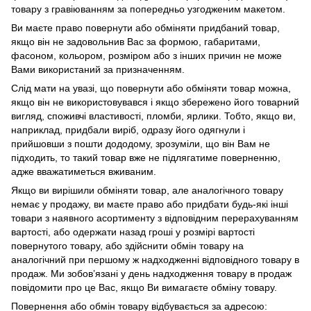
товару з гравіюванням за попередньо узгодженим макетом.
Ви маєте право повернути або обміняти придбаний товар,
якщо він не задовольнив Вас за формою, габаритами,
фасоном, кольором, розміром або з інших причин не може
Вами використаний за призначенням.
Слід мати на увазі, що повернути або обміняти товар можна,
якщо він не використовувався і якщо збережено його товарний
вигляд, споживчі властивості, пломби, ярлики. Тобто, якщо ви,
наприклад, придбали виріб, одразу його одягнули і
прийшовши з пошти дододому, зрозуміли, що він Вам не
підходить, то такий товар вже не підлягатиме поверненню,
адже вважатиметься вживаним.
Якщо ви вирішили обміняти товар, але аналогічного товару
немає у продажу, ви маєте право або придбати будь-які інші
товари з наявного асортименту з відповідним перерахуванням
вартості, або одержати назад гроші у розмірі вартості
повернутого товару, або здійснити обмін товару на
аналогічний при першому ж надходженні відповідного товару в
продаж. Ми зобов’язані у день надходження товару в продаж
повідомити про це Вас, якщо Ви вимагаєте обміну товару.
Повернення або обмін товару відбувається за адресою: