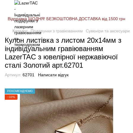
Відправка ЩОДНЯ! БЕЗКОШТОВНА ДОСТАВКА від 1500 грн
Каталог
Подарунки з гравіюванням
Сувеніри та аксесуари
Кулон листівка з листом 20х14мм з
індивідуальним гравіюванням
LazerTAC з ювелірної нержавіючої
сталі Золотий арт.62701
Артикул:
62701
Написати відгук
РЕКОМЕНДУЄМО
−33%