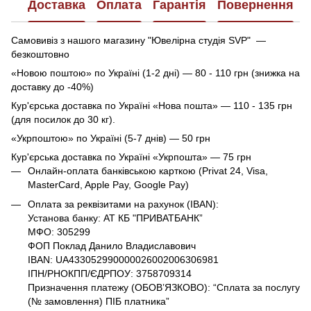
Доставка
Оплата
Гарантія
Повернення
Самовивіз з нашого магазину "Ювелірна студія SVP" —
безкоштовно
«Новою поштою» по Україні (1-2 дні) — 80 - 110 грн (знижка на
доставку до -40%)
Кур'єрська доставка по Україні «Нова пошта» — 110 - 135 грн
(для посилок до 30 кг).
«Укрпоштою» по Україні (5-7 днів) — 50 грн
Кур'єрська доставка по Україні «Укрпошта» — 75 грн
Онлайн-оплата банківською карткою (Privat 24, Visa,
MasterCard, Apple Pay, Google Pay)
Оплата за реквізитами на рахунок (IBAN):
Установа банку: АТ КБ "ПРИВАТБАНК”
МФО: 305299
ФОП Поклад Данило Владиславович
IBAN: UA433052990000026002006306981
ІПН/РНОКПП/ЄДРПОУ: 3758709314
Призначення платежу (ОБОВ’ЯЗКОВО): “Сплата за послугу
(№ замовлення) ПІБ платника”