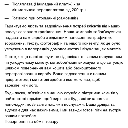
Післяплата (Накладений платіж) - за
мінімальною передоплатою від 200 грн
Готівкою при отриманні (самовивіз)
Гарантуємо якість та задовільнення потреб клієнтів від наших
послуг лазерного гравіювання. Наша компанія зобов'язується
надавати вам вироби з відмінним нанесенням графічних
зображень, тексту, фотографій та іншого контенту, як це було
узгоджено в попередніх домовленостях і візуалізаціях макетів.
Проте, якщо наші послуги не відповідають вашим очікуванням
чи узгодженому макету, ми зобов'язані вирішувати цю ситуацію
шляхом повернення вам коштів або безкоштовного
перегравіювання виробу. Ваше задоволення є нашим
пріоритетом, і ми готові зробити все можливе, щоб
забезпечити його.
Будь ласка, зв'яжіться з нашою службою підтримки клієнтів у
найкоротші терміни, щоб вирішити будь-які питання чи
неполадки, пов'язані з нашими послугами. Ваша довіра та
відгуки є для нас важливими, і ми завжди готові піти на зустріч
вашим потребам.
Повернення та обмін товару