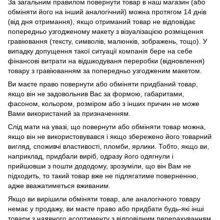
За загальним правилом повернути товар в наш магазин (або
обміняти його на інший аналогічний) можна протягом 14 днів
(від дня отримання), якщо отриманий товар не відповідає
попередньо узгодженому макету з візуалізацією розміщення
гравіювання (тексту, символів, малюнків, зображень, тощо). У
випадку допущення такої ситуації компанія бере на себе
фінансові витрати на відшкодуваня переробки (відновлення)
товару з гравіюванням за попередньо узгодженим макетом.
Ви маєте право повернути або обміняти придбаний товар,
якщо він не задовольнив Вас за формою, габаритами,
фасоном, кольором, розміром або з інших причин не може
Вами використаний за призначенням.
Слід мати на увазі, що повернути або обміняти товар можна,
якщо він не використовувався і якщо збережено його товарний
вигляд, споживчі властивості, пломби, ярлики. Тобто, якщо ви,
наприклад, придбали виріб, одразу його одягнули і
прийшовши з пошти дододому, зрозуміли, що він Вам не
підходить, то такий товар вже не підлягатиме поверненню,
адже вважатиметься вживаним.
Якщо ви вирішили обміняти товар, але аналогічного товару
немає у продажу, ви маєте право або придбати будь-які інші
товари з наявного асортименту з відповідним перерахуванням