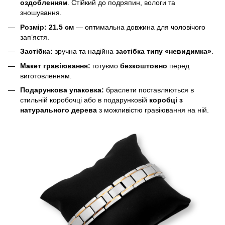
оздобленням
. Стійкий до подряпин, вологи та
зношування.
Розмір:
21.5 см
— оптимальна довжина для чоловічого
зап’ястя.
Застібка:
зручна та надійна
застібка типу «невидимка»
.
Макет гравіювання:
готуємо
безкоштовно
перед
виготовленням.
Подарункова упаковка:
браслети поставляються в
стильній коробочці або в подарунковій
коробці з
натурального дерева
з можливістю гравіювання на ній.