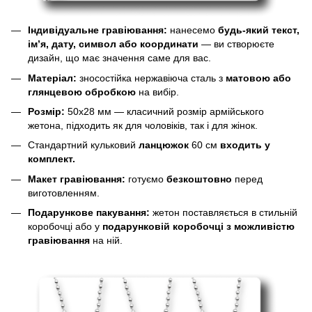
Індивідуальне гравіювання:
нанесемо
будь-який текст,
ім’я, дату, символ або координати
— ви створюєте
дизайн, що має значення саме для вас.
Матеріал:
зносостійка нержавіюча сталь з
матовою або
глянцевою обробкою
на вибір.
Розмір:
50х28 мм — класичний розмір армійського
жетона, підходить як для чоловіків, так і для жінок.
Стандартний кульковий
ланцюжок
60 см
входить у
комплект.
Макет гравіювання:
готуємо
безкоштовно
перед
виготовленням.
Подарункове пакування:
жетон поставляється в стильній
коробочці або у
подарунковій коробочці з можливістю
гравіювання
на ній.