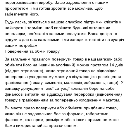
перегравіювання виробу. Ваше задоволення є нашим
пріоритетом, і ми готові зробити все можливе, щоб
забезпечити його.
Будь ласка, зв'яжіться з нашою службою підтримки клієнтів у
найкоротші терміни, щоб вирішити будь-які питання чи
неполадки, пов'язані з нашими послугами. Ваша довіра та
відгуки є для нас важливими, і ми завжди готові піти на зустріч
вашим потребам.
Повернення та обмін товару
За загальним правилом повернути товар в наш магазин (або
обміняти його на інший аналогічний) можна протягом 14 днів
(від дня отримання), якщо отриманий товар не відповідає
попередньо узгодженому макету з візуалізацією розміщення
гравіювання (тексту, символів, малюнків, зображень, тощо). У
випадку допущення такої ситуації компанія бере на себе
фінансові витрати на відшкодуваня переробки (відновлення)
товару з гравіюванням за попередньо узгодженим макетом.
Ви маєте право повернути або обміняти придбаний товар,
якщо він не задовольнив Вас за формою, габаритами,
фасоном, кольором, розміром або з інших причин не може
Вами використаний за призначенням.