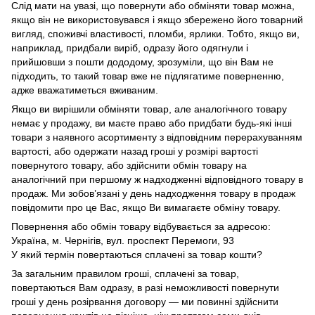
Слід мати на увазі, що повернути або обміняти товар можна,
якщо він не використовувався і якщо збережено його товарний
вигляд, споживчі властивості, пломби, ярлики. Тобто, якщо ви,
наприклад, придбали виріб, одразу його одягнули і
прийшовши з пошти дододому, зрозуміли, що він Вам не
підходить, то такий товар вже не підлягатиме поверненню,
адже вважатиметься вживаним.
Якщо ви вирішили обміняти товар, але аналогічного товару
немає у продажу, ви маєте право або придбати будь-які інші
товари з наявного асортименту з відповідним перерахуванням
вартості, або одержати назад гроші у розмірі вартості
повернутого товару, або здійснити обмін товару на
аналогічний при першому ж надходженні відповідного товару в
продаж. Ми зобов’язані у день надходження товару в продаж
повідомити про це Вас, якщо Ви вимагаєте обміну товару.
Повернення або обмін товару відбувається за адресою:
Україна, м. Чернігів, вул. проспект Перемоги, 93
У який термін повертаються сплачені за товар кошти?
За загальним правилом гроші, сплачені за товар,
повертаються Вам одразу, в разі неможливості повернути
гроші у день розірвання договору — ми повинні здійснити