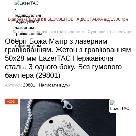
Відправка ЩОДНЯ! БЕЗКОШТОВНА ДОСТАВКА від 1500 грн
Каталог
Подарунки з гравіюванням
Сувеніри та аксесуари
Оберіг Божа Матір з лазерним
гравіюванням. Жетон з гравіюванням
50х28 мм LazerTAC Нержавіюча
сталь, З одного боку, Без гумового
бампера (29801)
Артикул:
29801
Написати відгук
−25%