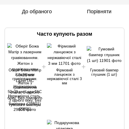
До обраного
Порівняти
Часто купують разом
Оберіг Божа Матір
Фірмовий
Гумовий бампер
з лазерним
ланцюжок з
глушник (1 шт)
гравіюванням.
нержавіючої сталі 3
Жетон з
мм
гравіюванням
50х28 мм LazerTAC
Нержавіюча сталь,
З одного боку, Без
гумового бампера
(29801)