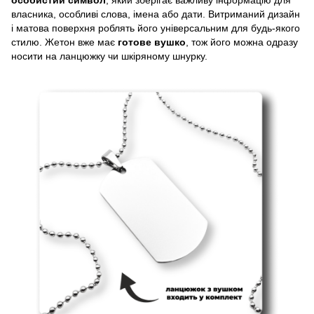
особистий символ
, який зберігає важливу інформацію для
власника, особливі слова, імена або дати. Витриманий дизайн
і матова поверхня роблять його універсальним для будь-якого
стилю. Жетон вже має
готове вушко
, тож його можна одразу
носити на ланцюжку чи шкіряному шнурку.