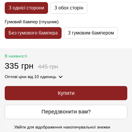
З однієї сторони
З обох сторін
Гумовий бампер (глушник)
Без гумового бампера
З гумовим бампером
В наявності
335 грн
445 грн
Оптові ціни
від 10 одиниць
Купити
Передзвонити вам?
Увійти
для відображення накопичувальної знижки
%