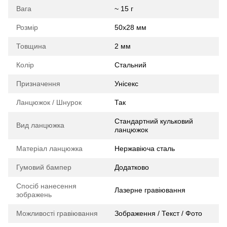
Вага
~ 15 г
Розмір
50х28 мм
Товщина
2 мм
Колір
Стальний
Призначення
Унісекс
Ланцюжок / Шнурок
Так
Стандартний кульковий
Вид ланцюжка
ланцюжок
Матеріал ланцюжка
Нержавіюча сталь
Гумовий бампер
Додатково
Спосіб нанесення
Лазерне гравіювання
зображень
Можливості гравіювання
Зображення / Текст / Фото