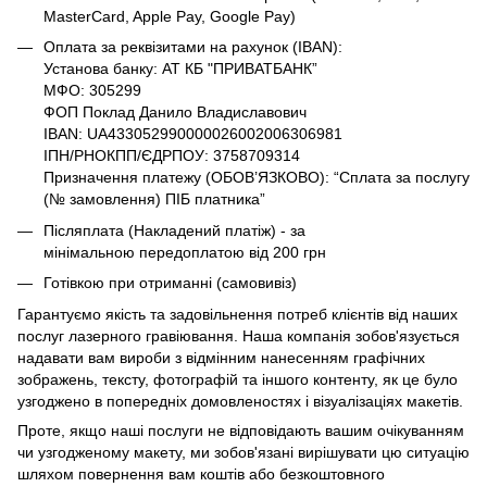
MasterCard, Apple Pay, Google Pay)
Оплата за реквізитами на рахунок (IBAN):
Установа банку: АТ КБ "ПРИВАТБАНК”
МФО: 305299
ФОП Поклад Данило Владиславович
IBAN: UA433052990000026002006306981
ІПН/РНОКПП/ЄДРПОУ: 3758709314
Призначення платежу (ОБОВ’ЯЗКОВО): “Сплата за послугу
(№ замовлення) ПІБ платника”
Післяплата (Накладений платіж) - за
мінімальною передоплатою від 200 грн
Готівкою при отриманні (самовивіз)
Гарантуємо якість та задовільнення потреб клієнтів від наших
послуг лазерного гравіювання. Наша компанія зобов'язується
надавати вам вироби з відмінним нанесенням графічних
зображень, тексту, фотографій та іншого контенту, як це було
узгоджено в попередніх домовленостях і візуалізаціях макетів.
Проте, якщо наші послуги не відповідають вашим очікуванням
чи узгодженому макету, ми зобов'язані вирішувати цю ситуацію
шляхом повернення вам коштів або безкоштовного