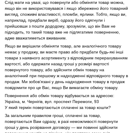
Слід мати на увазі, що повернути або обміняти товар можна,
якщо він не використовувався і якщо збережено його товарний
вигляд, споживчі властивості, пломби, ярлики. Тобто, якщо ви,
наприклад, придбали виріб, одразу його одягнули і
прийшовши з пошти дододому, зрозуміли, що він Вам не
підходить, то такий товар вже не підлягатиме поверненню,
адже вважатиметься вживаним.
Якщо ви вирішили обміняти товар, але аналогічного товару
немає у продажу, ви маєте право або придбати будь-які інші
товари з наявного асортименту з відповідним перерахуванням
вартості, або одержати назад гроші у розмірі вартості
повернутого товару, або здійснити обмін товару на
аналогічний при першому ж надходженні відповідного товару в
продаж. Ми зобов’язані у день надходження товару в продаж
повідомити про це Вас, якщо Ви вимагаєте обміну товару.
Повернення або обмін товару відбувається за адресою:
Україна, м. Чернігів, вул. проспект Перемоги, 93
У який термін повертаються сплачені за товар кошти?
За загальним правилом гроші, сплачені за товар,
повертаються Вам одразу, в разі неможливості повернути
гроші у день розірвання договору — ми повинні здійснити