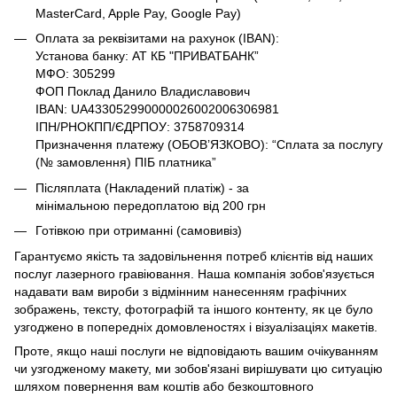
MasterCard, Apple Pay, Google Pay)
Оплата за реквізитами на рахунок (IBAN):
Установа банку: АТ КБ "ПРИВАТБАНК”
МФО: 305299
ФОП Поклад Данило Владиславович
IBAN: UA433052990000026002006306981
ІПН/РНОКПП/ЄДРПОУ: 3758709314
Призначення платежу (ОБОВ’ЯЗКОВО): “Сплата за послугу
(№ замовлення) ПІБ платника”
Післяплата (Накладений платіж) - за
мінімальною передоплатою від 200 грн
Готівкою при отриманні (самовивіз)
Гарантуємо якість та задовільнення потреб клієнтів від наших
послуг лазерного гравіювання. Наша компанія зобов'язується
надавати вам вироби з відмінним нанесенням графічних
зображень, тексту, фотографій та іншого контенту, як це було
узгоджено в попередніх домовленостях і візуалізаціях макетів.
Проте, якщо наші послуги не відповідають вашим очікуванням
чи узгодженому макету, ми зобов'язані вирішувати цю ситуацію
шляхом повернення вам коштів або безкоштовного