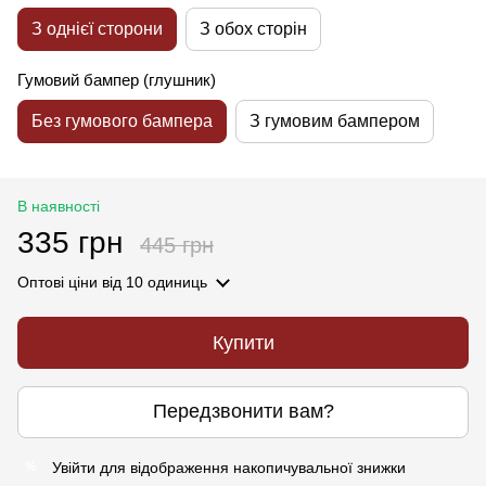
З однієї сторони
З обох сторін
Гумовий бампер (глушник)
Без гумового бампера
З гумовим бампером
В наявності
335 грн
445 грн
Оптові ціни
від 10 одиниць
Купити
Передзвонити вам?
Увійти
для відображення накопичувальної знижки
%