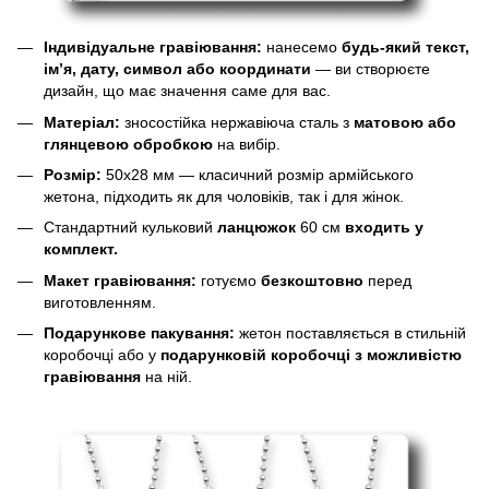
Індивідуальне гравіювання:
нанесемо
будь-який текст,
ім’я, дату, символ або координати
— ви створюєте
дизайн, що має значення саме для вас.
Матеріал:
зносостійка нержавіюча сталь з
матовою або
глянцевою обробкою
на вибір.
Розмір:
50х28 мм — класичний розмір армійського
жетона, підходить як для чоловіків, так і для жінок.
Стандартний кульковий
ланцюжок
60 см
входить у
комплект.
Макет гравіювання:
готуємо
безкоштовно
перед
виготовленням.
Подарункове пакування:
жетон поставляється в стильній
коробочці або у
подарунковій коробочці з можливістю
гравіювання
на ній.