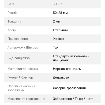
Вага
~ 15 г
Розмір
50х28 мм
Товщина
2 мм
Колір
Стальний
Призначення
Унісекс
Ланцюжок / Шнурок
Так
Стандартний кульковий
Вид ланцюжка
ланцюжок
Матеріал ланцюжка
Нержавіюча сталь
Гумовий бампер
Додатково
Спосіб нанесення
Лазерне гравіювання
зображень
Можливості гравіювання
Зображення / Текст / Фото