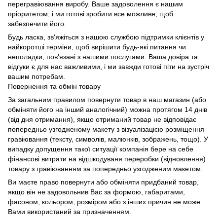
перегравіювання виробу. Ваше задоволення є нашим
пріоритетом, і ми готові зробити все можливе, щоб
забезпечити його.
Будь ласка, зв'яжіться з нашою службою підтримки клієнтів у
найкоротші терміни, щоб вирішити будь-які питання чи
неполадки, пов'язані з нашими послугами. Ваша довіра та
відгуки є для нас важливими, і ми завжди готові піти на зустріч
вашим потребам.
Повернення та обмін товару
За загальним правилом повернути товар в наш магазин (або
обміняти його на інший аналогічний) можна протягом 14 днів
(від дня отримання), якщо отриманий товар не відповідає
попередньо узгодженому макету з візуалізацією розміщення
гравіювання (тексту, символів, малюнків, зображень, тощо). У
випадку допущення такої ситуації компанія бере на себе
фінансові витрати на відшкодуваня переробки (відновлення)
товару з гравіюванням за попередньо узгодженим макетом.
Ви маєте право повернути або обміняти придбаний товар,
якщо він не задовольнив Вас за формою, габаритами,
фасоном, кольором, розміром або з інших причин не може
Вами використаний за призначенням.