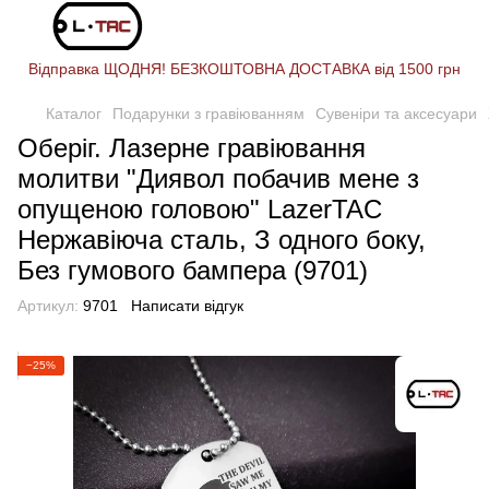
Відправка ЩОДНЯ! БЕЗКОШТОВНА ДОСТАВКА від 1500 грн
Каталог
Подарунки з гравіюванням
Сувеніри та аксесуари
Оберіг. Лазерне гравіювання
молитви "Диявол побачив мене з
опущеною головою" LazerTAC
Нержавіюча сталь, З одного боку,
Без гумового бампера (9701)
Артикул:
9701
Написати відгук
−25%