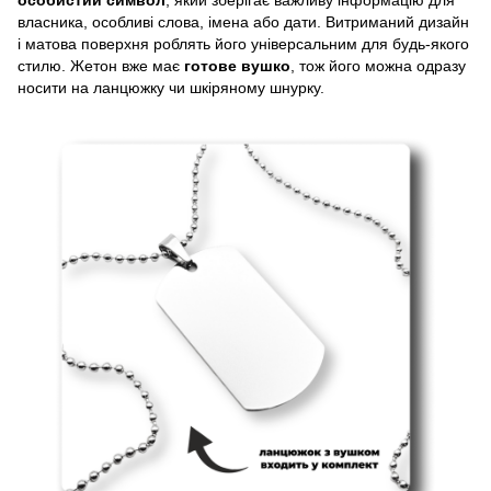
особистий символ
, який зберігає важливу інформацію для
власника, особливі слова, імена або дати. Витриманий дизайн
і матова поверхня роблять його універсальним для будь-якого
стилю. Жетон вже має
готове вушко
, тож його можна одразу
носити на ланцюжку чи шкіряному шнурку.