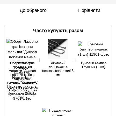
До обраного
Порівняти
Часто купують разом
Оберіг. Лазерне
Фірмовий
Гумовий бампер
гравіювання
ланцюжок з
глушник (1 шт)
молитви "Диявол
нержавіючої сталі 3
побачив мене з
мм
опущеною
головою" LazerTAC
Нержавіюча сталь,
З одного боку, Без
гумового бампера
(9701)