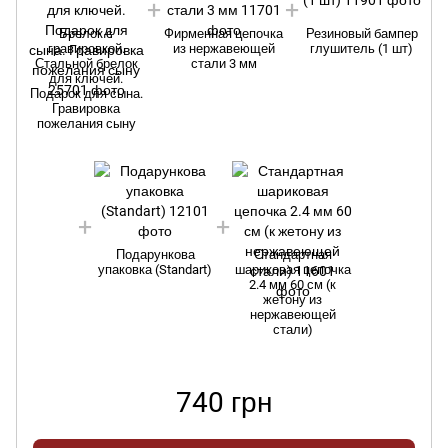
Брелок с
Фирменная цепочка
Резиновый бампер
гравировкой.
из нержавеющей
глушитель (1 шт)
Стальной брелок
стали 3 мм
для ключей.
Подарок для сына.
Гравировка
пожелания сыну
Подарункова
Стандартная
упаковка (Standart)
шариковая цепочка
2.4 мм 60 см (к
жетону из
нержавеющей
стали)
740 грн