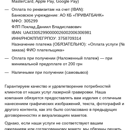
MasterCard, Apple Pay, Google Pay)
Оплата по реквизитам на счет (IBAN):
Банковское учреждение: АО КБ «ПРИВАТБАНК»
МФО: 305299
ФЛП Поклад Даниил Владиславович
IBAN: UA433052990000026002006306981
ИНН/РНОКПП/ЕГРПОУ: 3758709314
Назначение платежа (ОБЯЗАТЕЛЬНО): «Оплата услуги (№
заказа) ФИО плательщика»
Оплата при получении (Наложенный платеж) — при
минимальной предоплате от 200 грн
Наличными при получении (самовывоз)
Гарантируем качество и удовлетворение потребностей
клиентов от наших услуг лазерной гравировки. Наша
компания обязуется предоставлять вам изделия с отличным
нанесением графических изображений, текста, фотографий и
другого контента, как это было согласовано в предыдущих
договоренностях и визуализациях макетов.
Однако, если наши услуги не соответствуют вашим
ожиданиям или согласованному макету, мы обязаны решить