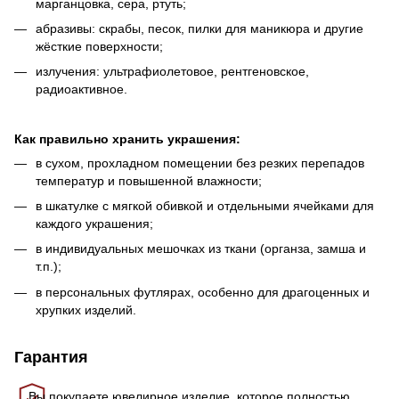
марганцовка, сера, ртуть;
абразивы: скрабы, песок, пилки для маникюра и другие
жёсткие поверхности;
излучения: ультрафиолетовое, рентгеновское,
радиоактивное.
Как правильно хранить украшения:
в сухом, прохладном помещении без резких перепадов
температур и повышенной влажности;
в шкатулке с мягкой обивкой и отдельными ячейками для
каждого украшения;
в индивидуальных мешочках из ткани (органза, замша и
т.п.);
в персональных футлярах, особенно для драгоценных и
хрупких изделий.
Гарантия
Вы покупаете ювелирное изделие, которое полностью