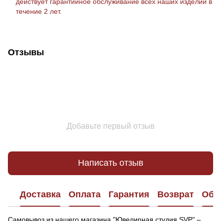
действует гарантийное обслуживание всех наших изделий в
течение 2 лет.
Отзывы
Добавьте первый отзыв
Написать отзыв
Доставка
Оплата
Гарантия
Возврат
Обр
Самовывоз из нашего магазина "Ювелирная студия SVP" –