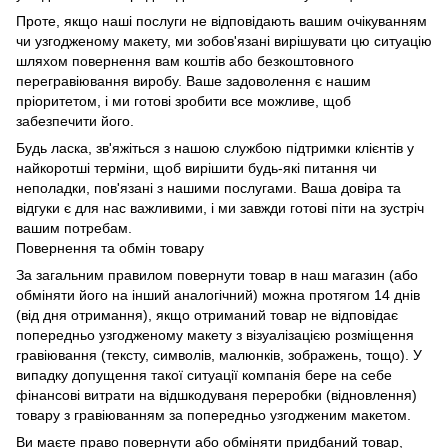
Проте, якщо наші послуги не відповідають вашим очікуванням
чи узгодженому макету, ми зобов'язані вирішувати цю ситуацію
шляхом повернення вам коштів або безкоштовного
перегравіювання виробу. Ваше задоволення є нашим
пріоритетом, і ми готові зробити все можливе, щоб
забезпечити його.
Будь ласка, зв'яжіться з нашою службою підтримки клієнтів у
найкоротші терміни, щоб вирішити будь-які питання чи
неполадки, пов'язані з нашими послугами. Ваша довіра та
відгуки є для нас важливими, і ми завжди готові піти на зустріч
вашим потребам.
Повернення та обмін товару
За загальним правилом повернути товар в наш магазин (або
обміняти його на інший аналогічний) можна протягом 14 днів
(від дня отримання), якщо отриманий товар не відповідає
попередньо узгодженому макету з візуалізацією розміщення
гравіювання (тексту, символів, малюнків, зображень, тощо). У
випадку допущення такої ситуації компанія бере на себе
фінансові витрати на відшкодуваня переробки (відновлення)
товару з гравіюванням за попередньо узгодженим макетом.
Ви маєте право повернути або обміняти придбаний товар,