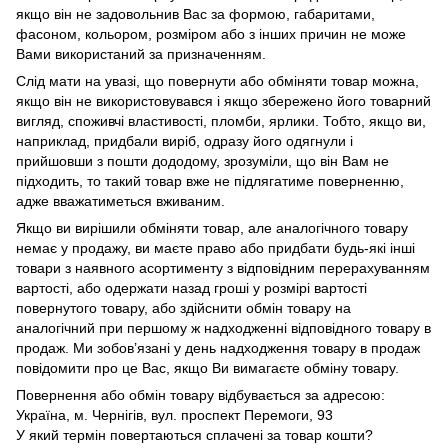
якщо він не задовольнив Вас за формою, габаритами,
фасоном, кольором, розміром або з інших причин не може
Вами використаний за призначенням.
Слід мати на увазі, що повернути або обміняти товар можна,
якщо він не використовувався і якщо збережено його товарний
вигляд, споживчі властивості, пломби, ярлики. Тобто, якщо ви,
наприклад, придбали виріб, одразу його одягнули і
прийшовши з пошти дододому, зрозуміли, що він Вам не
підходить, то такий товар вже не підлягатиме поверненню,
адже вважатиметься вживаним.
Якщо ви вирішили обміняти товар, але аналогічного товару
немає у продажу, ви маєте право або придбати будь-які інші
товари з наявного асортименту з відповідним перерахуванням
вартості, або одержати назад гроші у розмірі вартості
повернутого товару, або здійснити обмін товару на
аналогічний при першому ж надходженні відповідного товару в
продаж. Ми зобов’язані у день надходження товару в продаж
повідомити про це Вас, якщо Ви вимагаєте обміну товару.
Повернення або обмін товару відбувається за адресою:
Україна, м. Чернігів, вул. проспект Перемоги, 93
У який термін повертаються сплачені за товар кошти?