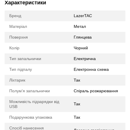
Характеристики
Бренд
LazerTAC
Матеріал
Метал
Поверхня
Глянцева
Колір
Чорний
Тип запальнички
Електрична
Тип підпалу
Електронна схема
Ліхтарик
Так
Полум'я запальнички
Спіраль розжарювання
Можливість підзарядки від
Так
USB
Подарункова упаковка
Так
Спосіб нанесення