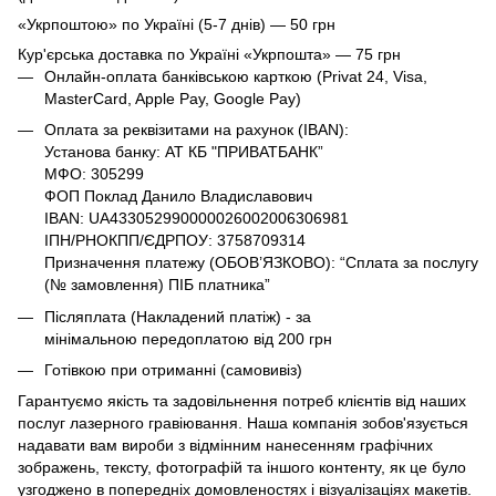
«Укрпоштою» по Україні (5-7 днів) — 50 грн
Кур'єрська доставка по Україні «Укрпошта» — 75 грн
Онлайн-оплата банківською карткою (Privat 24, Visa,
MasterCard, Apple Pay, Google Pay)
Оплата за реквізитами на рахунок (IBAN):
Установа банку: АТ КБ "ПРИВАТБАНК”
МФО: 305299
ФОП Поклад Данило Владиславович
IBAN: UA433052990000026002006306981
ІПН/РНОКПП/ЄДРПОУ: 3758709314
Призначення платежу (ОБОВ’ЯЗКОВО): “Сплата за послугу
(№ замовлення) ПІБ платника”
Післяплата (Накладений платіж) - за
мінімальною передоплатою від 200 грн
Готівкою при отриманні (самовивіз)
Гарантуємо якість та задовільнення потреб клієнтів від наших
послуг лазерного гравіювання. Наша компанія зобов'язується
надавати вам вироби з відмінним нанесенням графічних
зображень, тексту, фотографій та іншого контенту, як це було
узгоджено в попередніх домовленостях і візуалізаціях макетів.