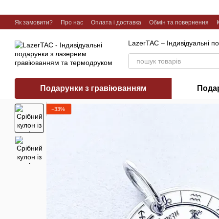
Перейти до основного контенту
Як замовити?
Про нас
Оплата і доставка
Обмін та повернення
Галерея робіт
LazerTAC – Індивідуальні п
Подарунки з гравіюванням
Пода
−33%