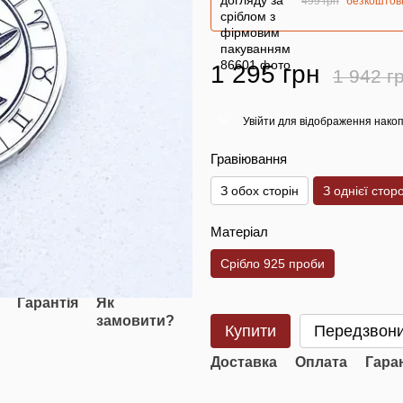
499 грн
безкоштов
1 295 грн
1 942 г
Увійти
для відображення накоп
%
Гравіювання
З обох сторін
З однієї стор
Матеріал
Срібло 925 проби
Гарантія
Як
замовити?
Купити
Передзвони
Доставка
Оплата
Гара