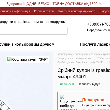
Відправка ЩОДНЯ! БЕЗКОШТОВНА ДОСТАВКА від 1500 грн
Контактна інформація
Корисні статті
Політика конфіденційності
Відгуки
одарунки з гравіюванням та термодруком
+38(067)-70
Передзвонити 
рунки з кольоровим друком
Послуги лазер
Індивідуальні подарунки з лазерним грав
Подарунки з гравіюванням
Срібні вир
Срібні кулони Ювелірна студія "SVP"
Срібний кулон із грав
ммарт.49401
В наявності
Написати відгук
Подарунок
Подарунковий набір