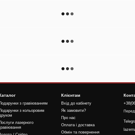
Каталог
Клієнтам
Конт
Подарунки з гравіюванням
Вхід до кабінету
+38(0
Подарунки з кольоровим
Як замовити?
Перед
друком
Про нас
Teleg
Послуги лазерного
Оплата і доставка
гравіювання
lazer
Обмін та повернення
Золото / Срібло