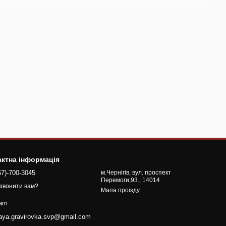
актна інформація
67)-700-3045
м.Чернігів, вул. проспект
Перемоги,93., 14014
звонити вам?
Мапа проїзду
ram
naya.gravirovka.svp@gmail.com