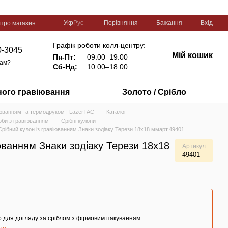
Порівняння
Укр
Рус
Бажання
Вхід
 про магазин
Графік роботи колл-центру:
0-3045
Мій кошик
Пн-Пт:
09:00–19:00
вам?
Сб-Нд:
10:00–18:00
ного гравіювання
Золото / Срібло
іюванням та термодруком | LazerTAC
Каталог
оби з гравіюванням
Срібні кулони
Срібний кулон із гравіюванням Знаки зодіаку Терези 18х18 ммарт.49401
іюванням Знаки зодіаку Терези 18х18
Артикул
49401
 для догляду за сріблом з фірмовим пакуванням