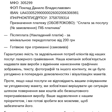
МФО: 305299
ФОП Поклад Данило Владиславович
IBAN: UA433052990000026002006306981
ІПН/РНОКПП/ЄДРПОУ: 3758709314
Призначення платежу (ОБОВ’ЯЗКОВО): “Сплата за послугу
(№ замовлення) ПІБ платника”
Післяплата (Накладений платіж) - за
мінімальною передоплатою від 200 грн
Готівкою при отриманні (самовивіз)
Гарантуємо якість та задовільнення потреб клієнтів від наших
послуг лазерного гравіювання. Наша компанія зобов'язується
надавати вам вироби з відмінним нанесенням графічних
зображень, тексту, фотографій та іншого контенту, як це було
узгоджено в попередніх домовленостях і візуалізаціях макетів.
Проте, якщо наші послуги не відповідають вашим очікуванням
чи узгодженому макету, ми зобов'язані вирішувати цю ситуацію
шляхом повернення вам коштів або безкоштовного
перегравіювання виробу. Ваше задоволення є нашим
пріоритетом, і ми готові зробити все можливе, щоб
забезпечити його.