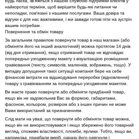
Будь ласка, зв'яжіться з нашою службою підтримки клієнтів у
найкоротші терміни, щоб вирішити будь-які питання чи
неполадки, пов'язані з нашими послугами. Ваша довіра та
відгуки є для нас важливими, і ми завжди готові піти на зустріч
вашим потребам.
Повернення та обмін товару
За загальним правилом повернути товар в наш магазин (або
обміняти його на інший аналогічний) можна протягом 14 днів
(від дня отримання), якщо отриманий товар не відповідає
попередньо узгодженому макету з візуалізацією розміщення
гравіювання (тексту, символів, малюнків, зображень, тощо). У
випадку допущення такої ситуації компанія бере на себе
фінансові витрати на відшкодуваня переробки (відновлення)
товару з гравіюванням за попередньо узгодженим макетом.
Ви маєте право повернути або обміняти придбаний товар,
якщо він не задовольнив Вас за формою, габаритами,
фасоном, кольором, розміром або з інших причин не може
Вами використаний за призначенням.
Слід мати на увазі, що повернути або обміняти товар можна,
якщо він не використовувався і якщо збережено його товарний
вигляд, споживчі властивості, пломби, ярлики. Тобто, якщо ви,
наприклад, придбали виріб, одразу його одягнули і