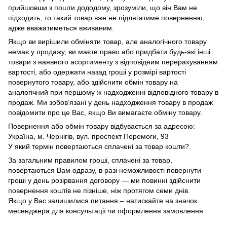
прийшовши з пошти дододому, зрозуміли, що він Вам не
підходить, то такий товар вже не підлягатиме поверненню,
адже вважатиметься вживаним.
Якщо ви вирішили обміняти товар, але аналогічного товару
немає у продажу, ви маєте право або придбати будь-які інші
товари з наявного асортименту з відповідним перерахуванням
вартості, або одержати назад гроші у розмірі вартості
повернутого товару, або здійснити обмін товару на
аналогічний при першому ж надходженні відповідного товару в
продаж. Ми зобов’язані у день надходження товару в продаж
повідомити про це Вас, якщо Ви вимагаєте обміну товару.
Повернення або обмін товару відбувається за адресою:
Україна, м. Чернігів, вул. проспект Перемоги, 93
У який термін повертаються сплачені за товар кошти?
За загальним правилом гроші, сплачені за товар,
повертаються Вам одразу, в разі неможливості повернути
гроші у день розірвання договору — ми повинні здійснити
повернення коштів не пізніше, ніж протягом семи днів.
Якщо у Вас залишилися питання – натискайте на значок
месенджера для консультації чи оформлення замовлення