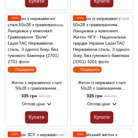
Купити
Купити
−25%
−25%
Подарунок
Подарунок
Жетон з нержавіючої сталі
Жетон із неіржавкої сталі
50х28 з гравіюванням.
50х28 з гравіюванням.
Ланцюжок у комплекті.
Ланцюжок у комплекті. Жетон
335 грн
335 грн
445 грн
445 грн
Гравіювання "Воля" LazerTAC
НГУ - Національна гвардія
Оптові ціни
Оптові ціни
Нержавіюча сталь, З одного
України LazerTAC Нержавіюча
боку, Без гумового бампера
сталь, З одного боку, Без
(2701)
гумового бампера (3201)
Купити
Купити
−25%
−25%