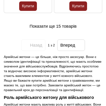
З одного боку, Без гумового
З одного боку, Без гумового
бампера (20501)
бампера (22301)
Купити
Купити
Показати ще 15 товарів
Назад
Вперед
1
з 2
Армійські жетони — це більше, ніж просто аксесуар. Вони є
символом ідентифікації та приналежності, що мають особливе
значення для військовослужбовців. Відрізняючись простотою
та водночас високою інформативністю, армійські жетони
стають важливим елементом у житті кожного військового.
Якщо ви бажаєте купити армійські жетони з гравіюванням, ми
маємо те, що вам потрібно. Замовити армійський жетон — це
правильний крок до персоналізації та ідентифікації.
Роль армійського жетону для військового
Армійські жетони мають важливу роль у житті військових. Вони