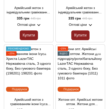
Армійський жетон з
Армійський жетон з
індивідуальним гравіюванням
індивідуальним гравіюванням
LazerTAC Нержавіюча сталь,
LazerTAC Нержавіюча сталь,
335 грн
335 грн
445 грн
445 грн
З одного боку, Без гумового
З одного боку, Без гумового
Оптові ціни
Оптові ціни
бампера (45601)
бампера (151501)
Купити
Купити
РЕКОМЕНДУЄМО
−25%
−25%
ВІДЕО
Подарунок
Подарунок
Армійський жетон з
Жетони опт. Армійські жетони
гравіюванням ікони Ісуса
оптом. Жетони для
Христа LazerTAC Нержавіюча
підрозділу/роти/батальйону