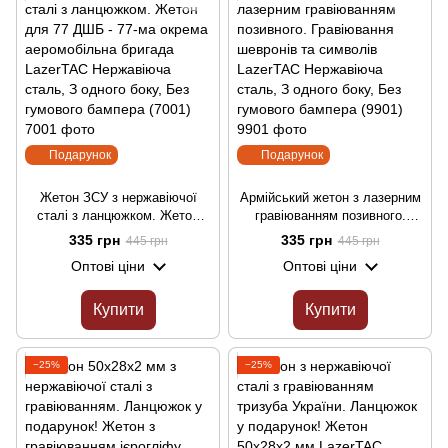
Подарунок
Подарунок
Жетон ЗСУ з нержавіючої
Армійський жетон з лазерним
сталі з ланцюжком. Жетон
гравіюванням позивного.
для 77 ДШБ - 77-ма окрема
Гравіювання шевронів та
335 грн
335 грн
445 грн
445 грн
аеромобільна бригада
символів LazerTAC
Оптові ціни
Оптові ціни
LazerTAC Нержавіюча сталь,
Нержавіюча сталь, З одного
З одного боку, Без гумового
боку, Без гумового бампера
бампера (7001)
(9901)
Купити
Купити
−25%
−25%