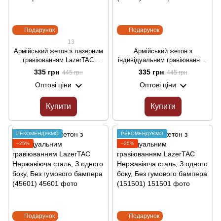
Подарунок
Подарунок
13
Армійський жетон з лазерним
Армійський жетон з
гравіюванням LazerTAC
індивідуальним гравіюванням
Нержавіюча сталь, З одного
LazerTAC Нержавіюча сталь,
335 грн
335 грн
445 грн
445 грн
боку, Без гумового бампера
З одного боку, Без гумового
Оптові ціни
Оптові ціни
(0101)
бампера (45501)
Купити
Купити
РЕКОМЕНДУЄМО
РЕКОМЕНДУЄМО
−25%
−25%
Подарунок
Подарунок