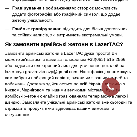
Гравірування з зображенням:
створює можливість
додати фотографію або графічний символ, що додає
жетону унікальності.
Глибоке гравірування:
підходить для більш довговічних
та стійких написів, які витримують екстремальні умови.
Як замовити армійські жетони в LazerTAC?
Замовити армійські жетони в LazerTAC дуже просто! Ви
можете зв'язатися з нами за телефоном +38(063)-515-2566
або надіслати електронний лист для уточнення деталей на
lazernaya.gravirovka.svp@gmail.com. Наші фахівці допоможуть
вам вибрати найкращий варіант, виходячи з ваших потреб та
побажань. Доставка здійснюється по всій Україні, включно з
Києвом, Черніговом та іншими великими містами. Купити
армійські жетони онлайн з гравіюванням тепер можна легко і
швидко. Замовляйте унікальні армійські жетони вже сьогодні та
отримайте продукт, який відповідає вашим вимогам та
очікуванням!