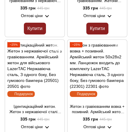
гравіюванням з нержавіючої
гравіюванням. Жетони
сталі 50х28х2 мм. Ланцюжок
50х28х2 мм з нержавіючої
335 грн
335 грн
445 грн
445 грн
у подарок! LazerTAC
сталі. Ланцюжок у подарунок
Оптові ціни
Оптові ціни
Нержавіюча сталь, З одного
LazerTAC Нержавіюча сталь,
боку, Без гумового бампера
З одного боку, Без гумового
(19001)
бампера (17201)
Купити
Купити
−25%
−25%
Подарунок
Подарунок
Ідентицікаційний жетон.
Жетон з гравіюванням вовка +
Жетон з нержавіючої сталі з
позивний. Армійський жетон
гравіюванням. Армійський
50х28х2 мм. Ланцюжок
335 грн
335 грн
445 грн
445 грн
жетон для військового
входить до комплекту
Оптові ціни
Оптові ціни
LazerTAC Нержавіюча сталь,
LazerTAC Нержавіюча сталь,