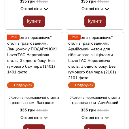
335 грн
335 грн
445 грн
445 грн
сталь, З одного боку, Без
LazerTAC Нержавіюча сталь,
Оптові ціни
Оптові ціни
гумового бампера (198201)
З одного боку, Без гумового
бампера (1011)
Купити
Купити
−25%
−25%
Подарунок
Подарунок
Жетон з нержавіючої сталі з
Жетон з нержавіючої сталі з
гравіюванням. Ланцюжок у
гравіюванням. Армійський
ПОДАРУНОК! LazerTAC
жетон для військового з
335 грн
335 грн
445 грн
445 грн
Нержавіюча сталь, З одного
ініціалами LazerTAC
Оптові ціни
Оптові ціни
боку, Без гумового бампера
Нержавіюча сталь, З одного
(1401)
боку, Без гумового бампера
(2101)