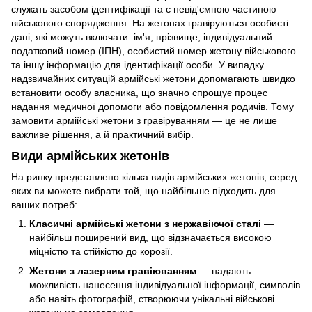
служать засобом ідентифікації та є невід'ємною частиною
військового спорядження. На жетонах гравіруються особисті
дані, які можуть включати: ім'я, прізвище, індивідуальний
податковий номер (ІПН), особистий номер жетону військового
та іншу інформацію для ідентифікації особи. У випадку
надзвичайних ситуацій армійські жетони допомагають швидко
встановити особу власника, що значно спрощує процес
надання медичної допомоги або повідомлення родичів. Тому
замовити армійські жетони з гравіруванням — це не лише
важливе рішення, а й практичний вибір.
Види армійських жетонів
На ринку представлено кілька видів армійських жетонів, серед
яких ви можете вибрати той, що найбільше підходить для
ваших потреб:
Класичні армійські жетони з нержавіючої сталі
—
найбільш поширений вид, що відзначається високою
міцністю та стійкістю до корозії.
Жетони з лазерним гравіюванням
— надають
можливість нанесення індивідуальної інформації, символів
або навіть фотографій, створюючи унікальні військові