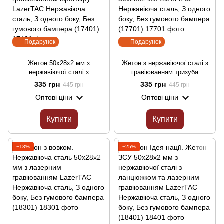
Подарунок
Подарунок
Жетон 50х28х2 мм з
Жетон з нержавіючої сталі з
нержавіючої сталі з
гравіюванням тризуба
гравіюванням. Ланцюжок у
України. Ланцюжок у
335 грн
335 грн
445 грн
445 грн
подарунок! Жетон з
подарунок! Жетон 50х28х2 мм
Оптові ціни
Оптові ціни
гравіюванням ієрогліфу
LazerTAC Нержавіюча сталь,
LazerTAC Нержавіюча сталь,
З одного боку, Без гумового
З одного боку, Без гумового
бампера (17701)
Купити
Купити
бампера (17401)
−13%
−25%