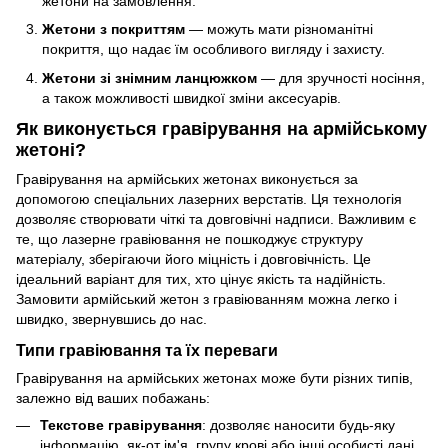
жетони на замовлення.
Жетони з покриттям
— можуть мати різноманітні
покриття, що надає їм особливого вигляду і захисту.
Жетони зі знімним ланцюжком
— для зручності носіння,
а також можливості швидкої зміни аксесуарів.
Як виконується гравірування на армійському
жетоні?
Гравірування на армійських жетонах виконується за
допомогою спеціальних лазерних верстатів. Ця технологія
дозволяє створювати чіткі та довговічні надписи. Важливим є
те, що лазерне гравіювання не пошкоджує структуру
матеріалу, зберігаючи його міцність і довговічність. Це
ідеальний варіант для тих, хто цінує якість та надійність.
Замовити армійський жетон з гравіюванням можна легко і
швидко, звернувшись до нас.
Типи гравіювання та їх переваги
Гравірування на армійських жетонах може бути різних типів,
залежно від ваших побажань:
Текстове гравірування
: дозволяє наносити будь-яку
інформацію, як-от ім'я, групу крові або інші особисті дані.