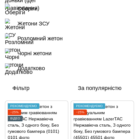
Оберіги
Жетони ЗСУ
Розломний жетон
Чорні жетони
Додатково
Фільтр
За популярністю
РЕКОМЕНДУЄМО
РЕКОМЕНДУЄМО
−25%
−25%
ВІДЕО