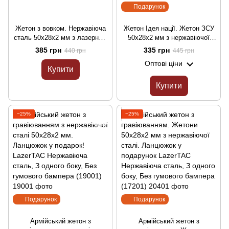
Подарунок
Жетон з вовком. Нержавіюча
Жетон Ідея нації. Жетон ЗСУ
сталь 50х28х2 мм з лазерним
50х28х2 мм з нержавіючої
гравіюванням LazerTAC
сталі з ланцюжком та
385 грн
335 грн
440 грн
445 грн
Нержавіюча сталь, З одного
лазерним гравіюванням
Оптові ціни
боку, Без гумового бампера
LazerTAC Нержавіюча сталь,
Купити
(18301)
З одного боку, Без гумового
бампера (18401)
Купити
−25%
−25%
Подарунок
Подарунок
Армійський жетон з
Армійський жетон з