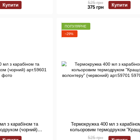
альний друк
525 грн
Купити
Купити
375 грн
ПОПУЛЯРНЕ
−29%
мл з карабіном та
Термокружка 400 мл з карабіно
одруком (чорний)
кольоровим термодруком "Кра
59601
волонтеру" (червоний) арт.597
525 грн
Купити
Купити