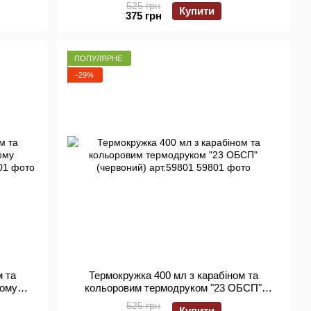
(сталь) арт.59501
525 грн
Купити
375 грн
ПОПУЛЯРНЕ
−29%
м та
Термокружка 400 мл з карабіном та
щому
кольоровим термодруком "23 ОБСП"
01
(червоний) арт.59801
525 грн
Купити