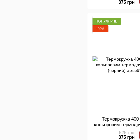
375 грн
ПОПУЛЯРНЕ
−29%
Термокружка 400 
кольоровим термодр
(чорний)
525 грн
375 грн