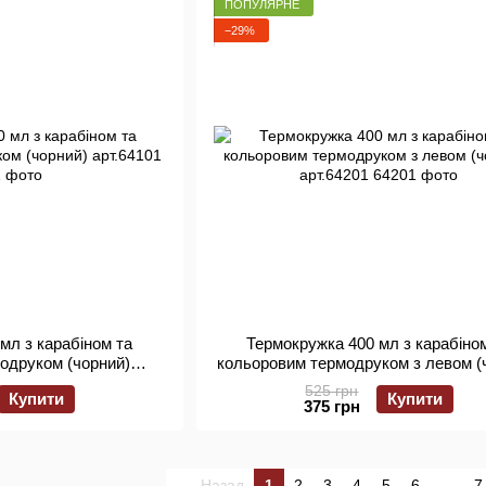
ПОПУЛЯРНЕ
−29%
мл з карабіном та
Термокружка 400 мл з карабіно
одруком (чорний)
кольоровим термодруком з левом (
64101
арт.64201
525 грн
Купити
Купити
375 грн
Назад
1
2
3
4
5
6
...
7