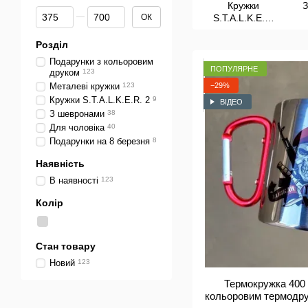
Кружки
З
Від Ціна, грн
До Ціна, грн
ОК
S.T.A.L.K.E.R.
2
Розділ
Подарунки з кольоровим
ПОПУЛЯРНЕ
друком
123
−29%
Металеві кружки
123
Кружки S.T.A.L.K.E.R. 2
9
ВІДЕО
З шевронами
38
Для чоловіка
40
Подарунки на 8 березня
8
Наявність
В наявності
123
Колір
Стан товару
Новий
123
Термокружка 400 
кольоровим термодру