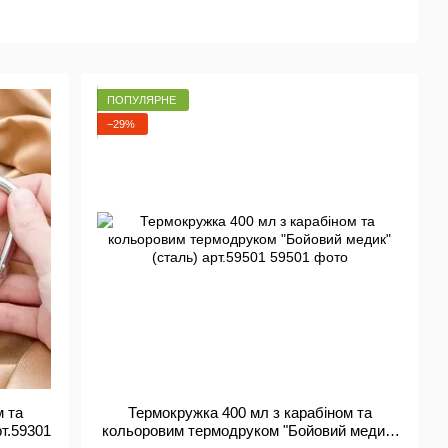
ПОПУЛЯРНЕ
−29%
м та
Термокружка 400 мл з карабіном та
т.59301
кольоровим термодруком "Бойовий медик"