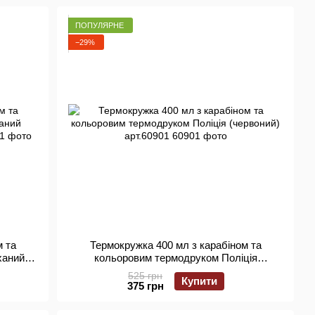
ПОПУЛЯРНЕ
−29%
м та
Термокружка 400 мл з карабіном та
ханий
кольоровим термодруком Поліція
01
(червоний) арт.60901
525 грн
Купити
375 грн