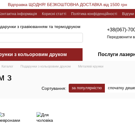
Відправка ЩОДНЯ! БЕЗКОШТОВНА ДОСТАВКА від 1500 грн
Контактна інформація
Корисні статті
Політика конфіденційності
Відгуки
одарунки з гравіюванням та термодруком
+38(067)-70
Передзвонити 
рунки з кольоровим друком
Послуги лазер
Каталог
Подарунки з кольоровим друком
Металеві кружки
м з
за популярністю
спочатку деш
Сортування: