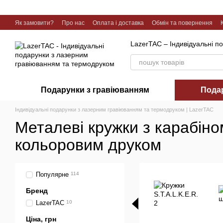
Перейти до основного контенту
Як замовити?
Про нас
Оплата і доставка
Обмін та повернення
Галерея робіт
LazerTAC – Індивідуальні п
Подарунки з гравіюванням
Пода
Індивідуальні подарунки з лазерним гравіюванням та термодруком | LazerTAC
Металеві кружки з карабіно
кольоровим друком
Популярне
114
Бренд
LazerTAC
10
Ціна, грн