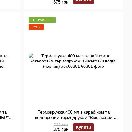
375 грн
ПОПУЛЯРНЕ
−29%
м та
Термокружка 400 мл з карабіном та
МБР"
кольоровим термодруком "Військовий
водій" (чорний) арт.60301
525 грн
Купити
375 грн