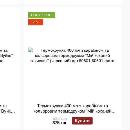
ПОПУЛЯРНЕ
−29%
м та
Термокружка 400 мл з карабіном та
"Вуйко"
кольоровим термодруком "Мій коханий
захисник" (червоний) арт.60601
525 грн
Купити
375 грн