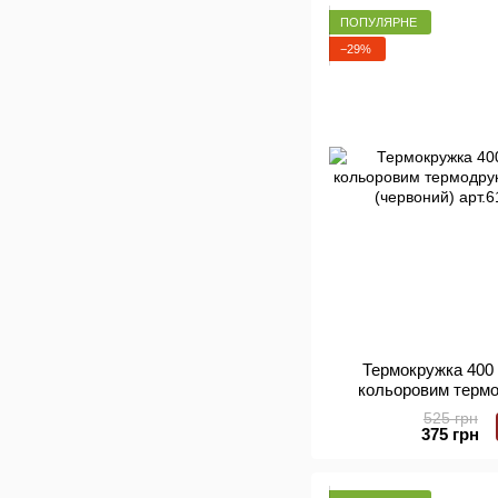
ПОПУЛЯРНЕ
−29%
Термокружка 400 
кольоровим терм
кордон" (черв
525 грн
375 грн