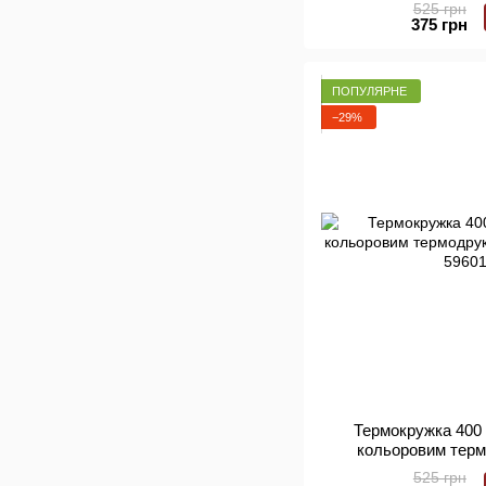
+ Індивіду
525 грн
375 грн
ПОПУЛЯРНЕ
−29%
Термокружка 400 
кольоровим терм
арт.
525 грн