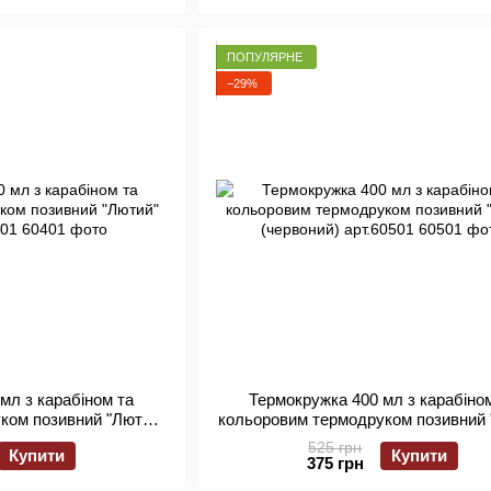
ПОПУЛЯРНЕ
−29%
мл з карабіном та
Термокружка 400 мл з карабіно
ком позивний "Лютий"
кольоровим термодруком позивний 
арт.60401
(червоний) арт.60501
525 грн
Купити
Купити
375 грн