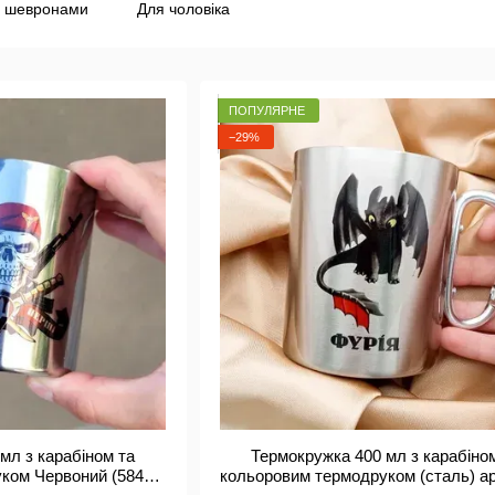
 шевронами
Для чоловіка
ПОПУЛЯРНЕ
−29%
мл з карабіном та
Термокружка 400 мл з карабіно
ком Червоний (58401)
кольоровим термодруком (сталь) ар