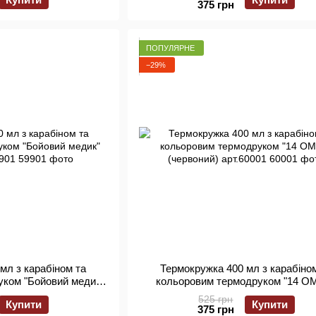
375 грн
ПОПУЛЯРНЕ
−29%
мл з карабіном та
Термокружка 400 мл з карабіно
уком "Бойовий медик"
кольоровим термодруком "14 О
 арт.59901
(червоний) арт.60001
525 грн
Купити
Купити
375 грн