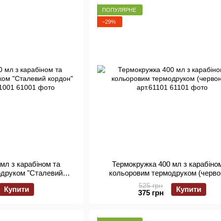
ПОПУЛЯРНЕ
−29%
мл з карабіном та
Термокружка 400 мл з карабіно
одруком "Сталевий
кольоровим термодруком (черво
оний) арт.61001
арт.61101
525 грн
Купити
Купити
375 грн