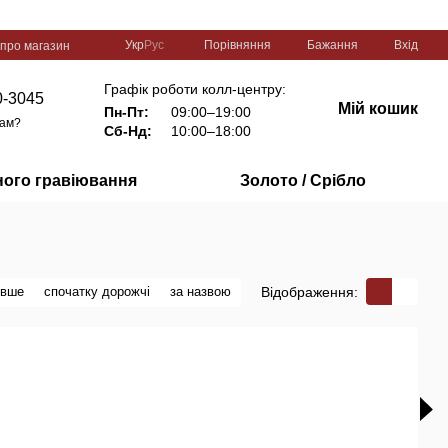
Порівняння
Укр
Рус
Бажання
Вхід
 про магазин
Графік роботи колл-центру:
0-3045
Мій кошик
Пн-Пт:
09:00–19:00
вам?
Сб-Нд:
10:00–18:00
ного гравіювання
Золото / Срібло
Відображення:
евше
спочатку дорожчі
за назвою