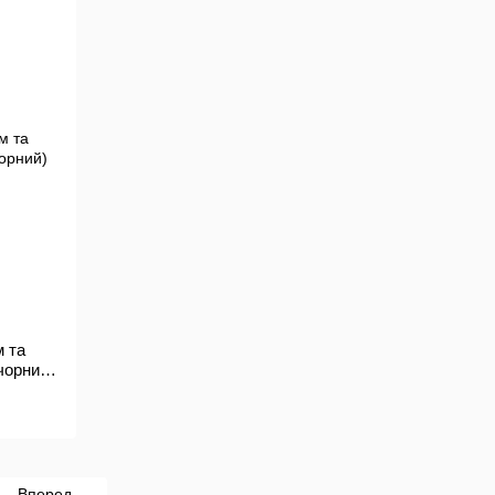
м та
чорний)
Вперед