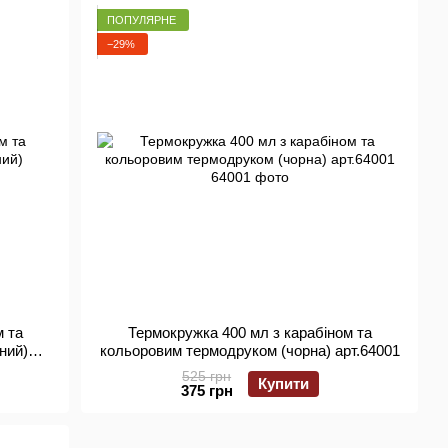
ПОПУЛЯРНЕ
−29%
м та
Термокружка 400 мл з карабіном та
ний)
кольоровим термодруком (чорна) арт.64001
525 грн
Купити
375 грн