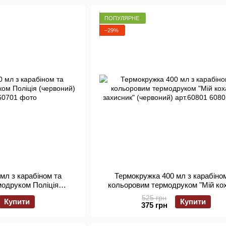
ПОПУЛЯРНЕ
−29%
мл з карабіном та
Термокружка 400 мл з карабіно
модруком Поліція
кольоровим термодруком "Мій ко
) арт.60701
захисник" (червоний) арт.608
525 грн
Купити
Купити
375 грн