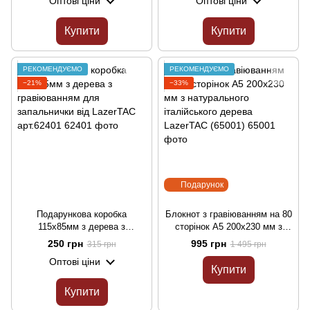
Оптові ціни
Оптові ціни
арт.62201
арт.62301
Купити
Купити
РЕКОМЕНДУЄМО
РЕКОМЕНДУЄМО
−21%
−33%
Подарунок
Подарункова коробка
Блокнот з гравіюванням на 80
115х85мм з дерева з
сторінок А5 200х230 мм з
гравіюванням для
натурального італійського
250 грн
995 грн
315 грн
1 495 грн
запальнички від LazerTAC
дерева LazerTAC (65001)
Оптові ціни
арт.62401
Купити
Купити