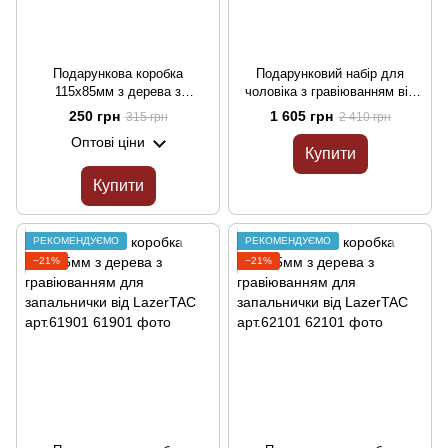
Подарункова коробка
Подарунковий набір для
115х85мм з дерева з
чоловіка з гравіюванням від
гравіюванням для
LazerTAC арт.61801
250 грн
1 605 грн
315 грн
2 410 грн
запальнички від LazerTAC
Оптові ціни
арт.61701
Купити
Купити
РЕКОМЕНДУЄМО
РЕКОМЕНДУЄМО
−21%
−21%