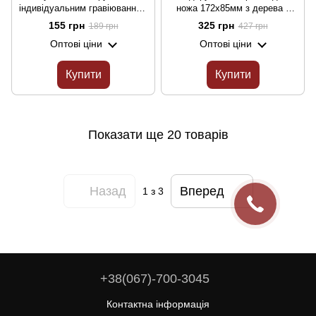
індивідуальним гравіюванням
ножа 172х85мм з дерева з
"Ти мій найкращий" LazerTAC
гравіюванням від LazerTAC
155 грн
325 грн
189 грн
427 грн
з бамбуку Синій З однієї
арт.72801
Оптові ціни
Оптові ціни
сторони арт.72201
Купити
Купити
Показати ще 20 товарів
Назад
Вперед
1
з 3
+38(067)-700-3045
Контактна інформація