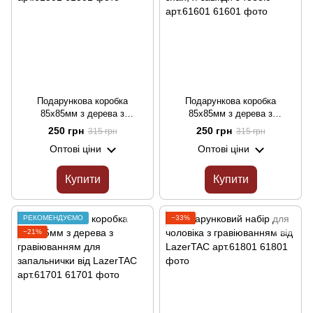
Подарункова коробка
Подарункова коробка
85х85мм з дерева з
85х85мм з дерева з
гравіюванням "З любов'ю"
гравіюванням "Коханий знай,
250 грн
250 грн
315 грн
315 грн
арт.61501
я завжди з тобою" арт.61601
Оптові ціни
Оптові ціни
Купити
Купити
РЕКОМЕНДУЄМО
−33%
−21%