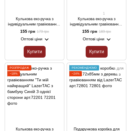
1
Кулькова еко-ручка з
Кулькова еко-ручка з
індивідуальним гравіюванням
індивідуальним гравіюванням
STALKER LazerTAC з бамбуку
"Все здійснеться" LazerTAC з
155 грн
155 грн
179 грн
189 грн
Синій З однієї сторони
бамбуку Синій З однієї
Оптові ціни
Оптові ціни
арт.69801
сторони арт.69901
Купити
Купити
РОЗПРОДАЖ
РЕКОМЕНДУЄМО
−18%
−24%
Кулькова еко-ручка з
Подарункова коробка для