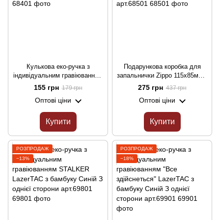
Кулькова еко-ручка з
Подарункова коробка для
індивідуальним гравіюванням
запальнички Zippo 115х85мм з
LazerTAC з бамбуку Синій
дерева з гравіюванням від
155 грн
275 грн
179 грн
437 грн
(68401)
LazerTAC арт.68501
Оптові ціни
Оптові ціни
Купити
Купити
РОЗПРОДАЖ
РОЗПРОДАЖ
−13%
−18%