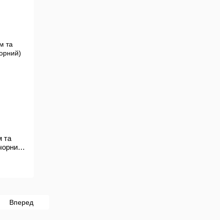
м та
чорний)
Вперед