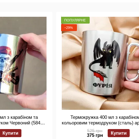
ПОПУЛЯРНЕ
−29%
мл з карабіном та
Термокружка 400 мл з карабіно
ком Червоний (58401)
кольоровим термодруком (сталь) ар
альний друк
525 грн
Купити
Купити
375 грн