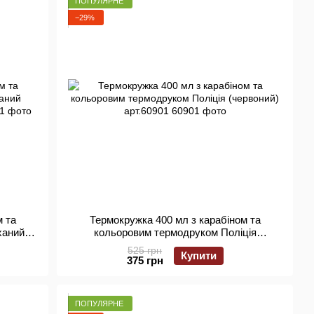
ПОПУЛЯРНЕ
−29%
м та
Термокружка 400 мл з карабіном та
ханий
кольоровим термодруком Поліція
01
(червоний) арт.60901
525 грн
Купити
375 грн
ПОПУЛЯРНЕ