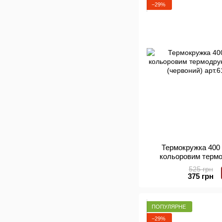
−29%
Термокружка 400 
кольоровим терм
кордон" (черв
525 грн
375 грн
ПОПУЛЯРНЕ
−29%