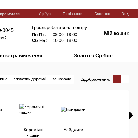
Порівняння
Укр
Рус
Бажання
Вхід
 про магазин
Графік роботи колл-центру:
0-3045
Мій кошик
Пн-Пт:
09:00–19:00
вам?
Сб-Нд:
10:00–18:00
ного гравіювання
Золото / Срібло
Відображення:
евше
спочатку дорожчі
за назвою
Керамічні
Бейджики
чашки