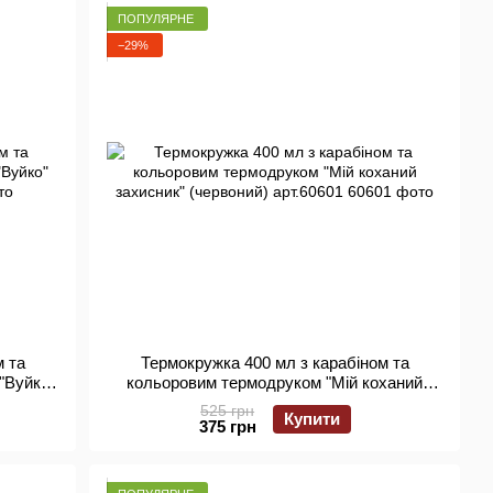
ПОПУЛЯРНЕ
−29%
м та
Термокружка 400 мл з карабіном та
"Вуйко"
кольоровим термодруком "Мій коханий
захисник" (червоний) арт.60601
525 грн
Купити
375 грн