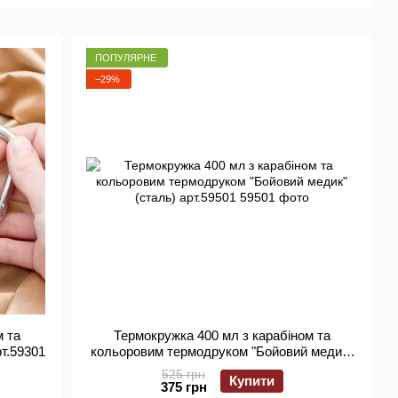
ПОПУЛЯРНЕ
−29%
м та
Термокружка 400 мл з карабіном та
т.59301
кольоровим термодруком "Бойовий медик"
(сталь) арт.59501
525 грн
Купити
375 грн