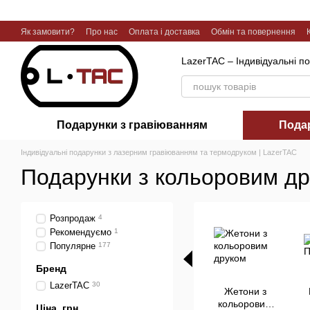
Перейти до основного контенту
Як замовити?
Про нас
Оплата і доставка
Обмін та повернення
Галерея робіт
LazerTAC – Індивідуальні п
Подарунки з гравіюванням
Пода
Індивідуальні подарунки з лазерним гравіюванням та термодруком | LazerTAC
Подарунки з кольоровим д
Розпродаж
4
Рекомендуємо
1
Популярне
177
Бренд
LazerTAC
30
Жетони з
кольоровим
Ціна, грн