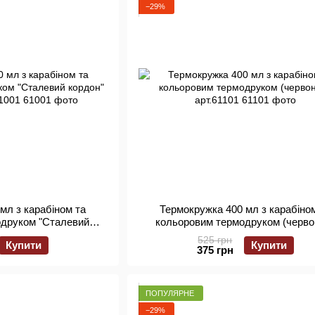
−29%
мл з карабіном та
Термокружка 400 мл з карабіно
одруком "Сталевий
кольоровим термодруком (черво
оний) арт.61001
арт.61101
525 грн
Купити
Купити
375 грн
ПОПУЛЯРНЕ
−29%