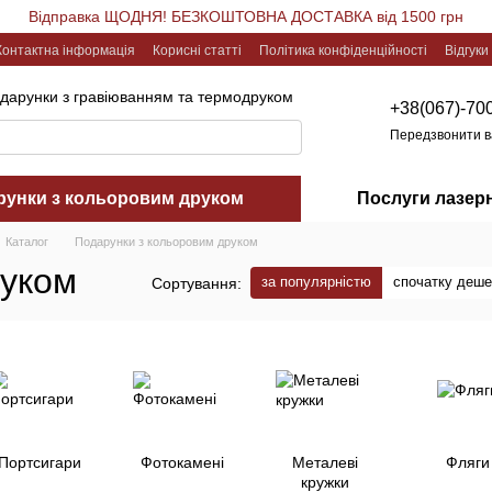
Відправка ЩОДНЯ! БЕЗКОШТОВНА ДОСТАВКА від 1500 грн
Контактна інформація
Корисні статті
Політика конфіденційності
Відгуки
одарунки з гравіюванням та термодруком
+38(067)-70
Передзвонити 
рунки з кольоровим друком
Послуги лазер
Каталог
Подарунки з кольоровим друком
руком
за популярністю
спочатку деш
Сортування:
Портсигари
Фотокамені
Металеві
Фляги
кружки