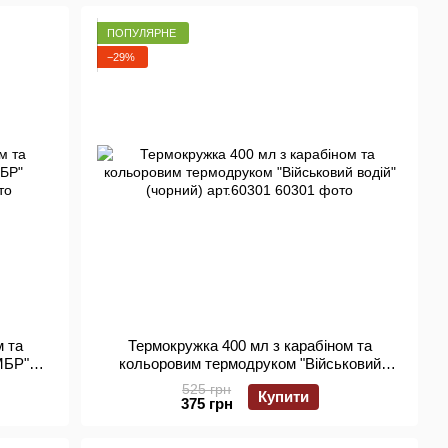
ПОПУЛЯРНЕ
−29%
м та
Термокружка 400 мл з карабіном та
МБР"
кольоровим термодруком "Військовий
водій" (чорний) арт.60301
525 грн
Купити
375 грн