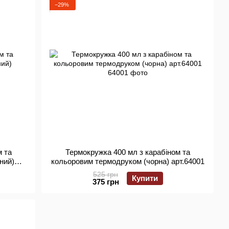
−29%
м та
Термокружка 400 мл з карабіном та
ний)
кольоровим термодруком (чорна) арт.64001
525 грн
Купити
375 грн