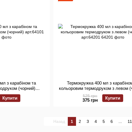
мл з карабіном та
Термокружка 400 мл з карабіно
одруком (чорний)
кольоровим термодруком з левом (
64101
арт.64201
525 грн
Купити
Купити
375 грн
Назад
1
2
3
4
5
6
...
11