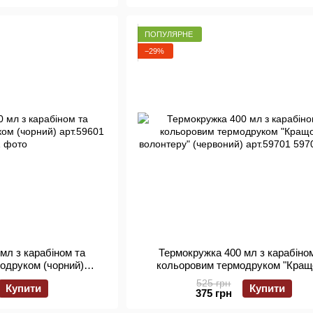
ПОПУЛЯРНЕ
−29%
мл з карабіном та
Термокружка 400 мл з карабіно
одруком (чорний)
кольоровим термодруком "Кра
59601
волонтеру" (червоний) арт.597
525 грн
Купити
Купити
375 грн