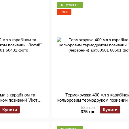
ПОПУЛЯРНЕ
−29%
мл з карабіном та
Термокружка 400 мл з карабіно
ком позивний "Лютий"
кольоровим термодруком позивний 
арт.60401
(червоний) арт.60501
525 грн
Купити
Купити
375 грн