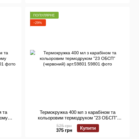
ПОПУЛЯРНЕ
−29%
м та
Термокружка 400 мл з карабіном та
щому
кольоровим термодруком "23 ОБСП"
01
(червоний) арт.59801
525 грн
Купити
375 грн