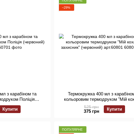
ПОПУЛЯРНЕ
−29%
мл з карабіном та
Термокружка 400 мл з карабіно
модруком Поліція
кольоровим термодруком "Мій ко
) арт.60701
захисник" (червоний) арт.608
525 грн
Купити
Купити
375 грн
ПОПУЛЯРНЕ