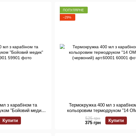
ПОПУЛЯРНЕ
−29%
мл з карабіном та
Термокружка 400 мл з карабіно
уком "Бойовий медик"
кольоровим термодруком "14 О
 арт.59901
(червоний) арт.60001
525 грн
Купити
Купити
375 грн