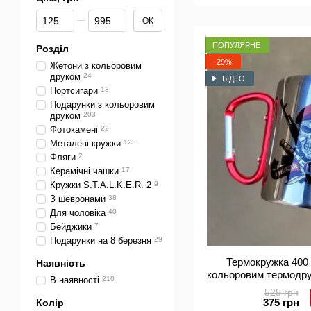
друком
Від Ціна, грн
До Ціна, грн
ОК
ПОПУЛЯРНЕ
Розділ
−29%
Жетони з кольоровим
друком
24
ВІДЕО
Портсигари
13
Подарунки з кольоровим
друком
203
Фотокамені
22
Металеві кружки
123
Фляги
2
Керамічні чашки
17
Кружки S.T.A.L.K.E.R. 2
9
З шевронами
38
Для чоловіка
40
Бейджики
7
Подарунки на 8 березня
29
Термокружка 400 
Наявність
кольоровим термодру
В наявності
210
+ Індивіду
525 грн
375 грн
Колір