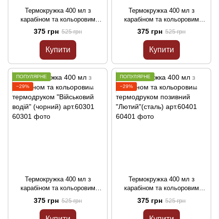
Термокружка 400 мл з
Термокружка 400 мл з
карабіном та кольоровим
карабіном та кольоровим
термодруком "Бойовий медик"
термодруком "14 ОМБР"
375 грн
375 грн
525 грн
525 грн
(чорний) арт.59901
(червоний) арт.60001
Купити
Купити
ПОПУЛЯРНЕ
ПОПУЛЯРНЕ
−29%
−29%
Термокружка 400 мл з
Термокружка 400 мл з
карабіном та кольоровим
карабіном та кольоровим
термодруком "Військовий
термодруком позивний
375 грн
375 грн
525 грн
525 грн
водій" (чорний) арт.60301
"Лютий"(сталь) арт.60401
Купити
Купити