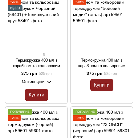
−29%
−29%
ВІДЕО
9
Термокружка 400 мл з
Термокружка 400 мл з
карабіном та кольоровим
карабіном та кольоровим
термодруком Червоний
термодруком "Бойовий медик"
375 грн
375 грн
525 грн
525 грн
(58401) + Індивідуальний друк
(сталь) арт.59501
Оптові ціни
Купити
Купити
ПОПУЛЯРНЕ
ПОПУЛЯРНЕ
−29%
−29%