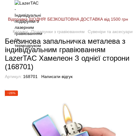
Відправка ЩОДНЯ! БЕЗКОШТОВНА ДОСТАВКА від 1500 грн
Каталог
Подарунки з гравіюванням
Сувеніри та аксесуари
Бензинова запальничка металева з
індивідуальним гравіюванням
LazerTAC Хамелеон З однієї сторони
(168701)
Артикул:
168701
Написати відгук
−26%