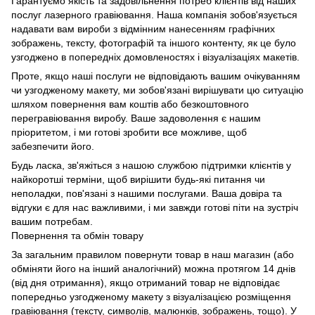
Гарантуємо якість та задовільнення потреб клієнтів від наших
послуг лазерного гравіювання. Наша компанія зобов'язується
надавати вам вироби з відмінним нанесенням графічних
зображень, тексту, фотографій та іншого контенту, як це було
узгоджено в попередніх домовленостях і візуалізаціях макетів.
Проте, якщо наші послуги не відповідають вашим очікуванням
чи узгодженому макету, ми зобов'язані вирішувати цю ситуацію
шляхом повернення вам коштів або безкоштовного
перегравіювання виробу. Ваше задоволення є нашим
пріоритетом, і ми готові зробити все можливе, щоб
забезпечити його.
Будь ласка, зв'яжіться з нашою службою підтримки клієнтів у
найкоротші терміни, щоб вирішити будь-які питання чи
неполадки, пов'язані з нашими послугами. Ваша довіра та
відгуки є для нас важливими, і ми завжди готові піти на зустріч
вашим потребам.
Повернення та обмін товару
За загальним правилом повернути товар в наш магазин (або
обміняти його на інший аналогічний) можна протягом 14 днів
(від дня отримання), якщо отриманий товар не відповідає
попередньо узгодженому макету з візуалізацією розміщення
гравіювання (тексту, символів, малюнків, зображень, тощо). У