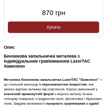
870 грн
Купити
Опис
Бензинова запальничка металева з
індивідуальним гравіюванням LazerTAC
Хамелеон
Металева бензинова запальничка LazerTAC “Хамелеон”
—
це стильний аксесуар із
переливчастим покриттям
, яке
змінює відтінки залежно від освітлення. Корпус виконаний у
класичній прямокутній формі
з міцного металу та має
глянцеву поверхню з градієнтом синіх, фіолетових і бірюзових
тонів. Завдяки можливості
лазерного гравіювання з однієї