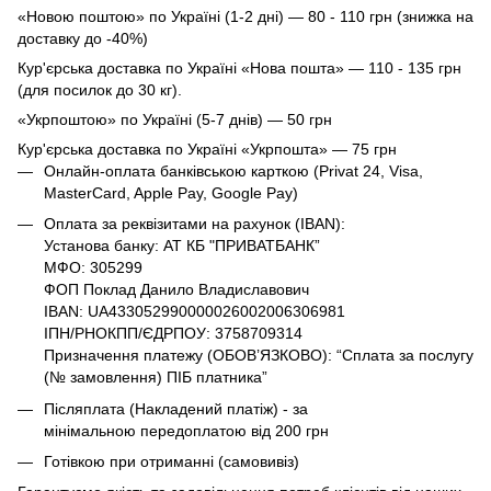
«Новою поштою» по Україні (1-2 дні) — 80 - 110 грн (знижка на
доставку до -40%)
Кур'єрська доставка по Україні «Нова пошта» — 110 - 135 грн
(для посилок до 30 кг).
«Укрпоштою» по Україні (5-7 днів) — 50 грн
Кур'єрська доставка по Україні «Укрпошта» — 75 грн
Онлайн-оплата банківською карткою (Privat 24, Visa,
MasterCard, Apple Pay, Google Pay)
Оплата за реквізитами на рахунок (IBAN):
Установа банку: АТ КБ "ПРИВАТБАНК”
МФО: 305299
ФОП Поклад Данило Владиславович
IBAN: UA433052990000026002006306981
ІПН/РНОКПП/ЄДРПОУ: 3758709314
Призначення платежу (ОБОВ’ЯЗКОВО): “Сплата за послугу
(№ замовлення) ПІБ платника”
Післяплата (Накладений платіж) - за
мінімальною передоплатою від 200 грн
Готівкою при отриманні (самовивіз)