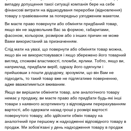
випадку допущення такої ситуації компанія бере на себе
фінансові витрати на відшкодуваня переробки (відновлення)
товару з гравіюванням за попередньо узгодженим макетом.
Ви маєте право повернути або обміняти придбаний товар,
якщо він не задовольнив Вас за формою, габаритами,
фасоном, кольором, розміром або з інших причин не може
Вами використаний за призначенням.
Слід мати на увазі, що повернути або обміняти товар можна,
якщо він не використовувався і якщо збережено його товарний
вигляд, споживчі властивості, пломби, ярлики. Тобто, якщо ви,
наприклад, придбали виріб, одразу його одягнули і
прийшовши з пошти дододому, зрозуміли, що він Вам не
підходить, то такий товар вже не підлягатиме поверненню,
адже вважатиметься вживаним.
Якщо ви вирішили обміняти товар, але аналогічного товару
немає у продажу, ви маєте право або придбати будь-які інші
товари з наявного асортименту з відповідним перерахуванням
вартості, або одержати назад гроші у розмірі вартості
повернутого товару, або здійснити обмін товару на
аналогічний при першому ж надходженні відповідного товару в
продаж. Ми зобов’язані у день надходження товару в продаж