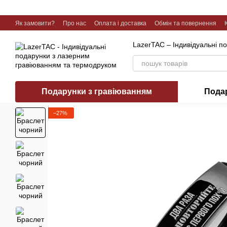
Перейти до основного контенту
Як замовити?
Про нас
Оплата і доставка
Обмін та повернення
Галерея робіт
LazerTAC – Індивідуальні п
Подарунки з гравіюванням
Пода
−27%