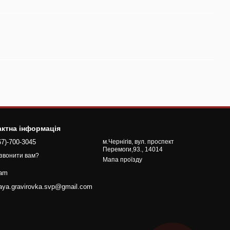
актна інформація
67)-700-3045
м.Чернігів, вул. проспект
Перемоги,93., 14014
звонити вам?
Мапа проїзду
ram
naya.gravirovka.svp@gmail.com