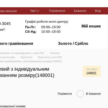
Порівняння
Укр
Рус
Бажання
Вхід
 про магазин
Графік роботи колл-центру:
0-3045
Мій кошик
Пн-Пт:
09:00–19:00
вам?
Сб-Нд:
10:00–18:00
ного гравіювання
Золото / Срібло
іюванням та термодруком | LazerTAC
Каталог
та аксесуари
Браслети
Браслети LazerTAC
ним гравіюванням з регулюванням розміру(148001)
евий з індивідуальним
Артикул
148001
юванням розміру(148001)
Порівняти
В бажання
ичувальної знижки