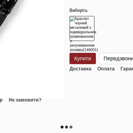
Виберіть
Купити
Передзвони
Доставка
Оплата
Гара
ар
Як замовити?