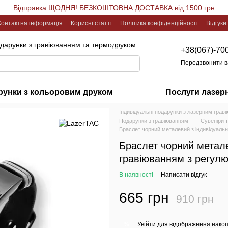
Відправка ЩОДНЯ! БЕЗКОШТОВНА ДОСТАВКА від 1500 грн
Контактна інформація
Корисні статті
Політика конфіденційності
Відгуки
одарунки з гравіюванням та термодруком
+38(067)-70
Передзвонити 
рунки з кольоровим друком
Послуги лазер
Індивідуальні подарунки з лазерним грав
Подарунки з гравіюванням
Сувеніри 
Браслет чорний металевий з індивідуаль
Браслет чорний метал
гравіюванням з регул
В наявності
Написати відгук
665 грн
910 грн
Увійти
для відображення накоп
%