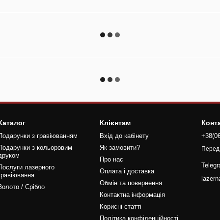
Каталог
Клієнтам
Конт
Подарунки з гравіюванням
Вхід до кабінету
+38(0
Подарунки з кольоровим
Як замовити?
Перед
друком
Про нас
Teleg
Послуги лазерного
Оплата і доставка
гравіювання
lazer
Обмін та повернення
Золото / Срібло
Контактна інформація
Корисні статті
Політика конфіденційності