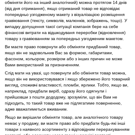
обміняти його на інший аналогічний) можна протягом 14 днів
(від дня отримання), якщо отриманий товар не відповідає
попередньо узгодженому макету з візуалізацією розміщення
гравіювання (тексту, символів, малюнків, зображень, тощо). У
випадку допущення такої ситуації компанія бере на себе
фінансові витрати на відшкодуваня переробки (відновлення)
товару з гравіюванням за попередньо узгодженим макетом.
Ви маєте право повернути або обміняти придбаний товар,
якщо він не задовольнив Вас за формою, габаритами,
фасоном, кольором, розміром або з інших причин не може
Вами використаний за призначенням.
Слід мати на увазі, що повернути або обміняти товар можна,
якщо він не використовувався і якщо збережено його товарний
вигляд, споживчі властивості, пломби, ярлики. Тобто, якщо ви,
наприклад, придбали виріб, одразу його одягнули і
прийшовши з пошти дододому, зрозуміли, що він Вам не
підходить, то такий товар вже не підлягатиме поверненню,
адже вважатиметься вживаним.
Якщо ви вирішили обміняти товар, але аналогічного товару
немає у продажу, ви маєте право або придбати будь-які інші
товари з наявного асортименту з відповідним перерахуванням