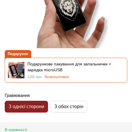
Подарунок
Подарункове пакування для запальнички +
зарядка microUSB
125 грн
безкоштовно
Гравіювання
З однієї сторони
З обох сторін
В наявності