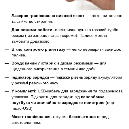
Лазерне гравіювання високої якості
— чітке, витончене
та стійке до стирання.
Два режими роботи:
електрична дуга та газовий турбо-
режим (газ заправляється окремо). Паливо можна
замовити додатково.
Вікно контролю рівня газу
— легко перевіряти залишок
палива.
Вбудований ліхтарик
із двома режимами — для
щоденного використання в темний час доби.
Індикатор зарядки
— підкаже рівень заряду акумулятора
у режимі реального часу.
У комплекті:
USB-кабель для заряджання та подарункова
упаковка. Підходить для зарядки від
павербанка,
ноутбука чи звичайного зарядного пристрою
(порт
micro-USB).
Макет гравіювання:
готуємо
безкоштовно
перед
виготовленням.