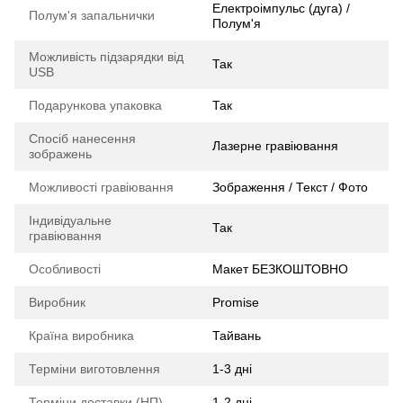
Електроімпульс (дуга) /
Полум'я запальнички
Полум'я
Можливість підзарядки від
Так
USB
Подарункова упаковка
Так
Спосіб нанесення
Лазерне гравіювання
зображень
Можливості гравіювання
Зображення / Текст / Фото
Індивідуальне
Так
гравіювання
Особливості
Макет БЕЗКОШТОВНО
Виробник
Promise
Країна виробника
Тайвань
Терміни виготовлення
1-3 дні
Терміни доставки (НП)
1-2 дні