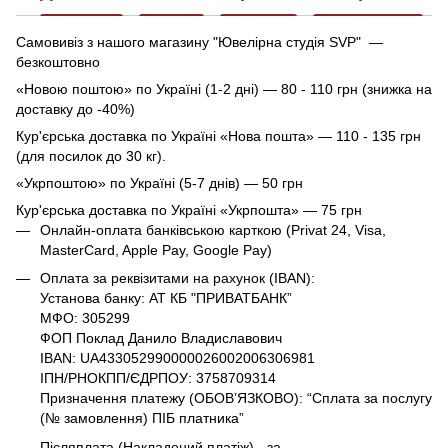
Самовивіз з нашого магазину "Ювелірна студія SVP" —
безкоштовно
«Новою поштою» по Україні (1-2 дні) — 80 - 110 грн (знижка на
доставку до -40%)
Кур'єрська доставка по Україні «Нова пошта» — 110 - 135 грн
(для посилок до 30 кг).
«Укрпоштою» по Україні (5-7 днів) — 50 грн
Кур'єрська доставка по Україні «Укрпошта» — 75 грн
Онлайн-оплата банківською карткою (Privat 24, Visa,
MasterCard, Apple Pay, Google Pay)
Оплата за реквізитами на рахунок (IBAN):
Установа банку: АТ КБ "ПРИВАТБАНК”
МФО: 305299
ФОП Поклад Данило Владиславович
IBAN: UA433052990000026002006306981
ІПН/РНОКПП/ЄДРПОУ: 3758709314
Призначення платежу (ОБОВ’ЯЗКОВО): “Сплата за послугу
(№ замовлення) ПІБ платника”
Післяплата (Накладений платіж) - за