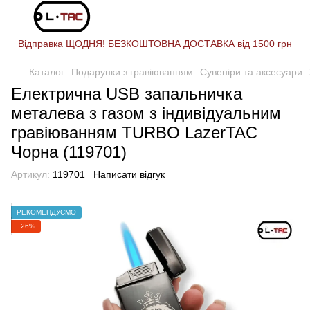
Відправка ЩОДНЯ! БЕЗКОШТОВНА ДОСТАВКА від 1500 грн
Каталог
Подарунки з гравіюванням
Сувеніри та аксесуари
Електрична USB запальничка
металева з газом з індивідуальним
гравіюванням TURBO LazerTAC
Чорна (119701)
Артикул:
119701
Написати відгук
РЕКОМЕНДУЄМО
−26%