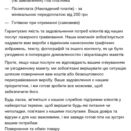
(№ замовлення) ПІБ платника”
Післяплата (Накладений платіж) - за
мінімальною передоплатою від 200 грн
Готівкою при отриманні (самовивіз)
Гарантуємо якість та задовільнення потреб клієнтів від наших
послуг лазерного гравіювання. Наша компанія зобов'язується
надавати вам вироби з відмінним нанесенням графічних
зображень, тексту, фотографій та іншого контенту, як це було
узгоджено в попередніх домовленостях і візуалізаціях макетів.
Проте, якщо наші послуги не відповідають вашим очікуванням
чи узгодженому макету, ми зобов'язані вирішувати цю ситуацію
шляхом повернення вам коштів або безкоштовного
перегравіювання виробу. Ваше задоволення є нашим
пріоритетом, і ми готові зробити все можливе, щоб
забезпечити його.
Будь ласка, зв'яжіться з нашою службою підтримки клієнтів у
найкоротші терміни, щоб вирішити будь-які питання чи
неполадки, пов'язані з нашими послугами. Ваша довіра та
відгуки є для нас важливими, і ми завжди готові піти на зустріч
вашим потребам.
Повернення та обмін товару