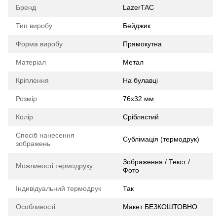
Бренд
LazerTAC
Тип виробу
Бейджик
Форма виробу
Прямокутна
Матеріал
Метал
Кріплення
На булавці
Розмір
76х32 мм
Колір
Сріблястий
Спосіб нанесення
Сублімація (термодрук)
зображень
Зображення / Текст /
Можливості термодруку
Фото
Індивідуальний термодрук
Так
Особливості
Макет БЕЗКОШТОВНО