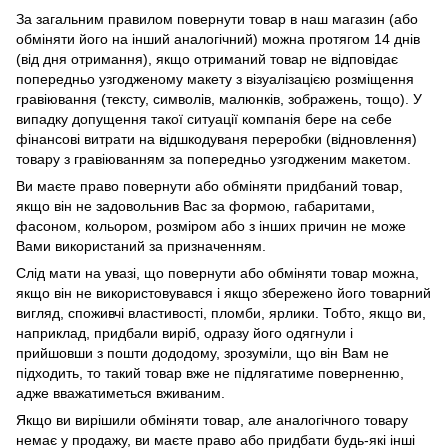
За загальним правилом повернути товар в наш магазин (або
обміняти його на інший аналогічний) можна протягом 14 днів
(від дня отримання), якщо отриманий товар не відповідає
попередньо узгодженому макету з візуалізацією розміщення
гравіювання (тексту, символів, малюнків, зображень, тощо). У
випадку допущення такої ситуації компанія бере на себе
фінансові витрати на відшкодуваня переробки (відновлення)
товару з гравіюванням за попередньо узгодженим макетом.
Ви маєте право повернути або обміняти придбаний товар,
якщо він не задовольнив Вас за формою, габаритами,
фасоном, кольором, розміром або з інших причин не може
Вами використаний за призначенням.
Слід мати на увазі, що повернути або обміняти товар можна,
якщо він не використовувався і якщо збережено його товарний
вигляд, споживчі властивості, пломби, ярлики. Тобто, якщо ви,
наприклад, придбали виріб, одразу його одягнули і
прийшовши з пошти дододому, зрозуміли, що він Вам не
підходить, то такий товар вже не підлягатиме поверненню,
адже вважатиметься вживаним.
Якщо ви вирішили обміняти товар, але аналогічного товару
немає у продажу, ви маєте право або придбати будь-які інші