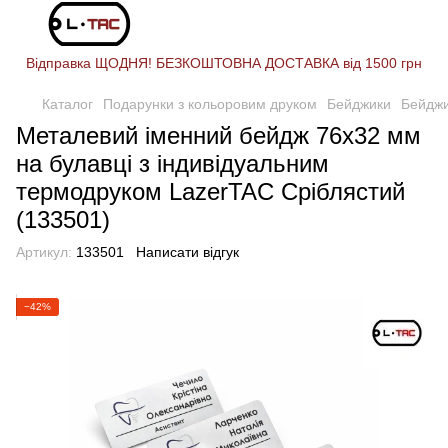
Відправка ЩОДНЯ! БЕЗКОШТОВНА ДОСТАВКА від 1500 грн
Каталог
Подарунки з кольоровим друком
Бейджики
Бейджи
Металевий іменний бейдж 76х32 мм
на булавці з індивідуальним
термодруком LazerTAC Сріблястий
(133501)
Артикул:
133501
Написати відгук
−42%