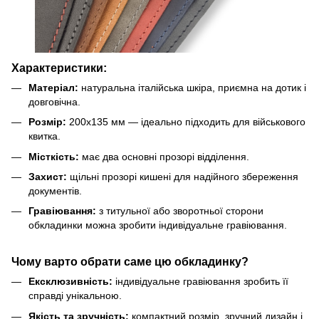
Характеристики:
Матеріал:
натуральна італійська шкіра, приємна на дотик і
довговічна.
Розмір:
200х135 мм — ідеально підходить для військового
квитка.
Місткість:
має два основні прозорі відділення.
Захист:
щільні прозорі кишені для надійного збереження
документів.
Гравіювання:
з титульної або зворотньої сторони
обкладинки можна зробити індивідуальне гравіювання.
Чому варто обрати саме цю обкладинку?
Ексклюзивність:
індивідуальне гравіювання зробить її
справді унікальною.
Якість та зручність:
компактний розмір, зручний дизайн і