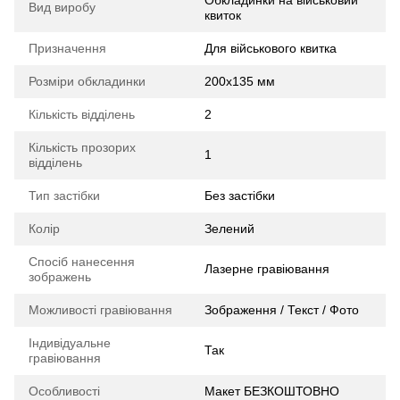
Обкладинки на військовий
Вид виробу
квиток
Призначення
Для військового квитка
Розміри обкладинки
200х135 мм
Кількість відділень
2
Кількість прозорих
1
відділень
Тип застібки
Без застібки
Колір
Зелений
Спосіб нанесення
Лазерне гравіювання
зображень
Можливості гравіювання
Зображення / Текст / Фото
Індивідуальне
Так
гравіювання
Особливості
Макет БЕЗКОШТОВНО