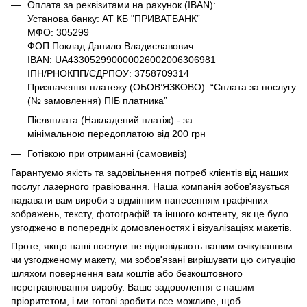
Оплата за реквізитами на рахунок (IBAN):
Установа банку: АТ КБ "ПРИВАТБАНК”
МФО: 305299
ФОП Поклад Данило Владиславович
IBAN: UA433052990000026002006306981
ІПН/РНОКПП/ЄДРПОУ: 3758709314
Призначення платежу (ОБОВ’ЯЗКОВО): “Сплата за послугу
(№ замовлення) ПІБ платника”
Післяплата (Накладений платіж) - за
мінімальною передоплатою від 200 грн
Готівкою при отриманні (самовивіз)
Гарантуємо якість та задовільнення потреб клієнтів від наших
послуг лазерного гравіювання. Наша компанія зобов'язується
надавати вам вироби з відмінним нанесенням графічних
зображень, тексту, фотографій та іншого контенту, як це було
узгоджено в попередніх домовленостях і візуалізаціях макетів.
Проте, якщо наші послуги не відповідають вашим очікуванням
чи узгодженому макету, ми зобов'язані вирішувати цю ситуацію
шляхом повернення вам коштів або безкоштовного
перегравіювання виробу. Ваше задоволення є нашим
пріоритетом, і ми готові зробити все можливе, щоб