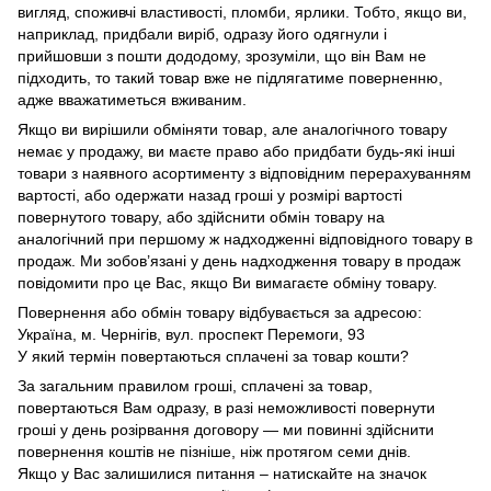
вигляд, споживчі властивості, пломби, ярлики. Тобто, якщо ви,
наприклад, придбали виріб, одразу його одягнули і
прийшовши з пошти дододому, зрозуміли, що він Вам не
підходить, то такий товар вже не підлягатиме поверненню,
адже вважатиметься вживаним.
Якщо ви вирішили обміняти товар, але аналогічного товару
немає у продажу, ви маєте право або придбати будь-які інші
товари з наявного асортименту з відповідним перерахуванням
вартості, або одержати назад гроші у розмірі вартості
повернутого товару, або здійснити обмін товару на
аналогічний при першому ж надходженні відповідного товару в
продаж. Ми зобов’язані у день надходження товару в продаж
повідомити про це Вас, якщо Ви вимагаєте обміну товару.
Повернення або обмін товару відбувається за адресою:
Україна, м. Чернігів, вул. проспект Перемоги, 93
У який термін повертаються сплачені за товар кошти?
За загальним правилом гроші, сплачені за товар,
повертаються Вам одразу, в разі неможливості повернути
гроші у день розірвання договору — ми повинні здійснити
повернення коштів не пізніше, ніж протягом семи днів.
Якщо у Вас залишилися питання – натискайте на значок