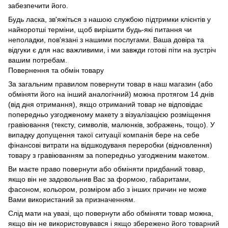
забезпечити його.
Будь ласка, зв'яжіться з нашою службою підтримки клієнтів у
найкоротші терміни, щоб вирішити будь-які питання чи
неполадки, пов'язані з нашими послугами. Ваша довіра та
відгуки є для нас важливими, і ми завжди готові піти на зустріч
вашим потребам.
Повернення та обмін товару
За загальним правилом повернути товар в наш магазин (або
обміняти його на інший аналогічний) можна протягом 14 днів
(від дня отримання), якщо отриманий товар не відповідає
попередньо узгодженому макету з візуалізацією розміщення
гравіювання (тексту, символів, малюнків, зображень, тощо). У
випадку допущення такої ситуації компанія бере на себе
фінансові витрати на відшкодуваня переробки (відновлення)
товару з гравіюванням за попередньо узгодженим макетом.
Ви маєте право повернути або обміняти придбаний товар,
якщо він не задовольнив Вас за формою, габаритами,
фасоном, кольором, розміром або з інших причин не може
Вами використаний за призначенням.
Слід мати на увазі, що повернути або обміняти товар можна,
якщо він не використовувався і якщо збережено його товарний