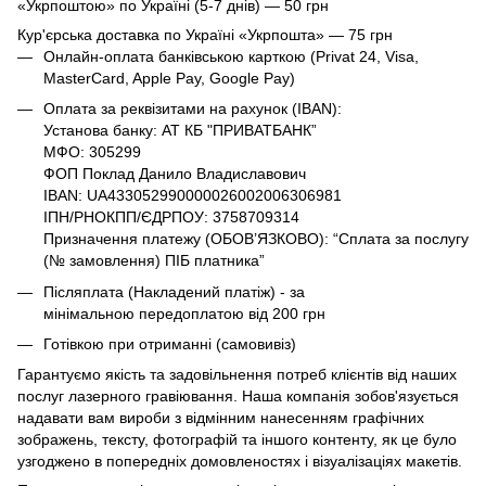
«Укрпоштою» по Україні (5-7 днів) — 50 грн
Кур'єрська доставка по Україні «Укрпошта» — 75 грн
Онлайн-оплата банківською карткою (Privat 24, Visa,
MasterCard, Apple Pay, Google Pay)
Оплата за реквізитами на рахунок (IBAN):
Установа банку: АТ КБ "ПРИВАТБАНК”
МФО: 305299
ФОП Поклад Данило Владиславович
IBAN: UA433052990000026002006306981
ІПН/РНОКПП/ЄДРПОУ: 3758709314
Призначення платежу (ОБОВ’ЯЗКОВО): “Сплата за послугу
(№ замовлення) ПІБ платника”
Післяплата (Накладений платіж) - за
мінімальною передоплатою від 200 грн
Готівкою при отриманні (самовивіз)
Гарантуємо якість та задовільнення потреб клієнтів від наших
послуг лазерного гравіювання. Наша компанія зобов'язується
надавати вам вироби з відмінним нанесенням графічних
зображень, тексту, фотографій та іншого контенту, як це було
узгоджено в попередніх домовленостях і візуалізаціях макетів.