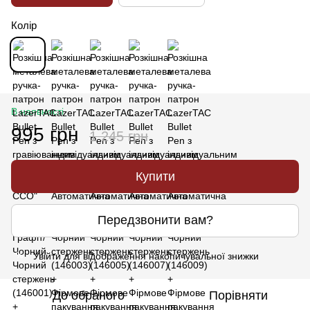
Колір
В наявності
995 грн
1 245 грн
Купити
Передзвонити вам?
Увійти
для відображення накопичувальної знижки
%
До обраного
Порівняти