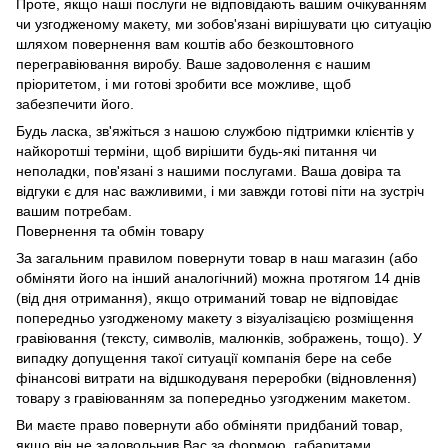
Проте, якщо наші послуги не відповідають вашим очікуванням
чи узгодженому макету, ми зобов'язані вирішувати цю ситуацію
шляхом повернення вам коштів або безкоштовного
перегравіювання виробу. Ваше задоволення є нашим
пріоритетом, і ми готові зробити все можливе, щоб
забезпечити його.
Будь ласка, зв'яжіться з нашою службою підтримки клієнтів у
найкоротші терміни, щоб вирішити будь-які питання чи
неполадки, пов'язані з нашими послугами. Ваша довіра та
відгуки є для нас важливими, і ми завжди готові піти на зустріч
вашим потребам.
Повернення та обмін товару
За загальним правилом повернути товар в наш магазин (або
обміняти його на інший аналогічний) можна протягом 14 днів
(від дня отримання), якщо отриманий товар не відповідає
попередньо узгодженому макету з візуалізацією розміщення
гравіювання (тексту, символів, малюнків, зображень, тощо). У
випадку допущення такої ситуації компанія бере на себе
фінансові витрати на відшкодуваня переробки (відновлення)
товару з гравіюванням за попередньо узгодженим макетом.
Ви маєте право повернути або обміняти придбаний товар,
якщо він не задовольнив Вас за формою, габаритами,