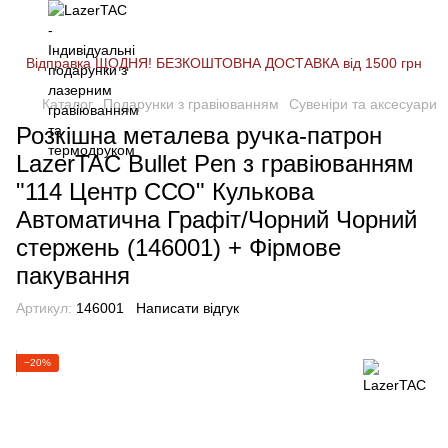
Відправка ЩОДНЯ! БЕЗКОШТОВНА ДОСТАВКА від 1500 грн
Каталог
Подарунки з гравіюванням
Сувеніри та аксесуари
Розкішна металева ручка-патрон
LazerTAC Bullet Pen з гравіюванням
"114 Центр ССО" Кулькова
Автоматична Графіт/Чорний Чорний
стержень (146001) + Фірмове
пакування
Артикул:
146001
Написати відгук
−20%