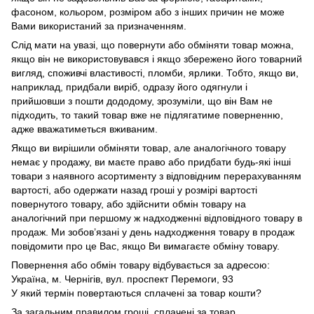
фасоном, кольором, розміром або з інших причин не може
Вами використаний за призначенням.
Слід мати на увазі, що повернути або обміняти товар можна,
якщо він не використовувався і якщо збережено його товарний
вигляд, споживчі властивості, пломби, ярлики. Тобто, якщо ви,
наприклад, придбали виріб, одразу його одягнули і
прийшовши з пошти дододому, зрозуміли, що він Вам не
підходить, то такий товар вже не підлягатиме поверненню,
адже вважатиметься вживаним.
Якщо ви вирішили обміняти товар, але аналогічного товару
немає у продажу, ви маєте право або придбати будь-які інші
товари з наявного асортименту з відповідним перерахуванням
вартості, або одержати назад гроші у розмірі вартості
повернутого товару, або здійснити обмін товару на
аналогічний при першому ж надходженні відповідного товару в
продаж. Ми зобов’язані у день надходження товару в продаж
повідомити про це Вас, якщо Ви вимагаєте обміну товару.
Повернення або обмін товару відбувається за адресою:
Україна, м. Чернігів, вул. проспект Перемоги, 93
У який термін повертаються сплачені за товар кошти?
За загальним правилом гроші, сплачені за товар,