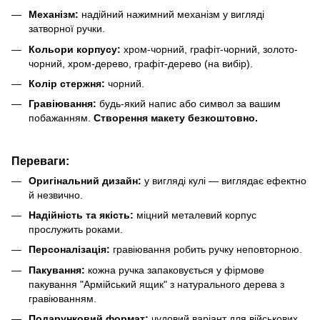
Механізм:
надійний нажимний механізм у вигляді
затворної ручки.
Кольори корпусу:
хром-чорний, графіт-чорний, золото-
чорний, хром-дерево, графіт-дерево (на вибір).
Колір стержня:
чорний.
Гравіювання:
будь-який напис або символ за вашим
побажанням.
Створення макету безкоштовно.
Переваги:
Оригінальний дизайн:
у вигляді кулі — виглядає ефектно
й незвично.
Надійність та якість:
міцний металевий корпус
прослужить роками.
Персоналізація:
гравіювання робить ручку неповторною.
Пакування:
кожна ручка запаковується у фірмове
пакування "Армійський ящик" з натурального дерева з
гравіюванням.
Подарунковий формат:
чудовий варіант для військових,