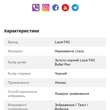
Характеристики
Бренд
LazerTAC
Матеріал
Нержавіюча сталь
Золото-чорний LazerTAC
Колір ручки
Bullet Pen
Колір стержня
Чорний
Призначення
Унісекс
Спосіб нанесення
Лазерне гравіювання
зображень
Можливості
Зображення / Текст /
гравіювання
Відбиток