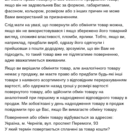
якщо він не задовольнив Вас за формою, габаритами,
фасоном, кольором, розміром або з інших причин не може
Вами використаний за призначенням.
Слід мати на увазі, що повернути або обміняти товар можна,
якщо він не використовувався і якщо збережено його товарний
вигляд, споживчі властивості, пломби, ярлики. Тобто, якщо ви,
наприклад, придбали виріб, одразу його одягнули і
прийшовши з пошти дододому, зрозуміли, що він Вам не
підходить, то такий товар вже не підлягатиме поверненню,
адже вважатиметься вживаним.
Якщо ви вирішили обміняти товар, але аналогічного товару
немає у продажу, ви маєте право або придбати будь-які інші
товари з наявного асортименту з відповідним перерахуванням
вартості, або одержати назад гроші у розмірі вартості
повернутого товару, або здійснити обмін товару на
аналогічний при першому ж надходженні відповідного товару в
продаж. Ми зобов’язані у день надходження товару в продаж
повідомити про це Вас, якщо Ви вимагаєте обміну товару.
Повернення або обмін товару відбувається за адресою:
Україна, м. Чернігів, вул. проспект Перемоги, 93
У який термін повертаються сплачені за товар кошти?