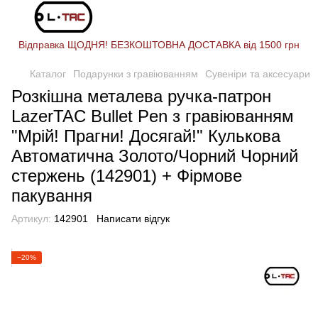
Відправка ЩОДНЯ! БЕЗКОШТОВНА ДОСТАВКА від 1500 грн
Каталог
Подарунки з гравіюванням
Сувеніри та аксесуари
Розкішна металева ручка-патрон
LazerTAC Bullet Pen з гравіюванням
"Мрій! Прагни! Досягай!" Кулькова
Автоматична Золото/Чорний Чорний
стержень (142901) + Фірмове
пакування
Артикул:
142901
Написати відгук
−20%