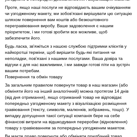
Проте, якщо наші послуги не відповідають вашим очікуванням
чи узгодженому макету, ми зобов'язані вирішувати цю ситуацію
шляхом повернення вам коштів або безкоштовного
перегравіювання виробу. Ваше задоволення є нашим
пріоритетом, і ми готові зробити все можливе, щоб
забезпечити його.
Будь ласка, зв'яжіться з нашою службою підтримки клієнтів у
найкоротші терміни, щоб вирішити будь-які питання чи
неполадки, пов'язані з нашими послугами. Ваша довіра та
відгуки є для нас важливими, і ми завжди готові піти на зустріч
вашим потребам.
Повернення та обмін товару
За загальним правилом повернути товар в наш магазин (або
обміняти його на інший аналогічний) можна протягом 14 днів
(від дня отримання), якщо отриманий товар не відповідає
попередньо узгодженому макету з візуалізацією розміщення
гравіювання (тексту, символів, малюнків, зображень, тощо). У
випадку допущення такої ситуації компанія бере на себе
фінансові витрати на відшкодуваня переробки (відновлення)
товару з гравіюванням за попередньо узгодженим макетом.
Ви маєте право повернути або обміняти придбаний товар,