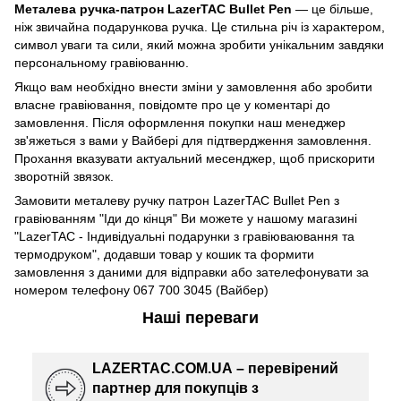
Металева ручка-патрон LazerTAC Bullet Pen
— це більше,
ніж звичайна подарункова ручка. Це стильна річ із характером,
символ уваги та сили, який можна зробити унікальним завдяки
персональному гравіюванню.
Якщо вам необхідно внести зміни у замовлення або зробити
власне гравіювання, повідомте про це у коментарі до
замовлення. Після оформлення покупки наш менеджер
зв'яжеться з вами у Вайбері для підтвердження замовлення.
Прохання вказувати актуальний месенджер, щоб прискорити
зворотній звязок.
Замовити металеву ручку патрон LazerTAC Bullet Pen з
гравіюванням "Іди до кінця" Ви можете у нашому магазині
"LazerTAC - Індивідуальні подарунки з гравіюваювання та
термодруком", додавши товар у кошик та формити
замовлення з даними для відправки або зателефонувати за
номером телефону 067 700 3045 (Вайбер)
Наші переваги
LAZERTAC.COM.UA – перевірений
партнер для покупців з