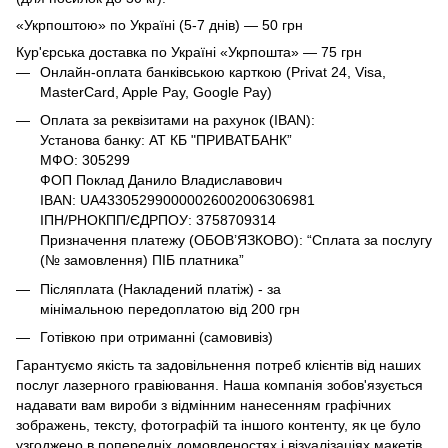
«Укрпоштою» по Україні (5-7 днів) — 50 грн
Кур'єрська доставка по Україні «Укрпошта» — 75 грн
Онлайн-оплата банківською карткою (Privat 24, Visa,
MasterCard, Apple Pay, Google Pay)
Оплата за реквізитами на рахунок (IBAN):
Установа банку: АТ КБ "ПРИВАТБАНК”
МФО: 305299
ФОП Поклад Данило Владиславович
IBAN: UA433052990000026002006306981
ІПН/РНОКПП/ЄДРПОУ: 3758709314
Призначення платежу (ОБОВ’ЯЗКОВО): “Сплата за послугу
(№ замовлення) ПІБ платника”
Післяплата (Накладений платіж) - за
мінімальною передоплатою від 200 грн
Готівкою при отриманні (самовивіз)
Гарантуємо якість та задовільнення потреб клієнтів від наших
послуг лазерного гравіювання. Наша компанія зобов'язується
надавати вам вироби з відмінним нанесенням графічних
зображень, тексту, фотографій та іншого контенту, як це було
узгоджено в попередніх домовленостях і візуалізаціях макетів.