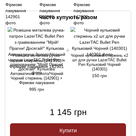
Часто купують разом
Розкішна металева ручка-
Чорний кульковий стержень х2
патрон LazerTAC Bullet Pen з
шт для ручки LazerTAC Bullet
гравіюванням "Мрій! Прагни!
Pen Кульковий Чорний
Досягай!" Кулькова
(140301)
Автоматична Золото/Чорний
150 грн
Чорний стержень (142901) +
Фірмове пакування
995 грн
1 145 грн
Купити