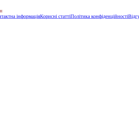
н
тактна інформація
Корисні статті
Політика конфіденційності
Відг