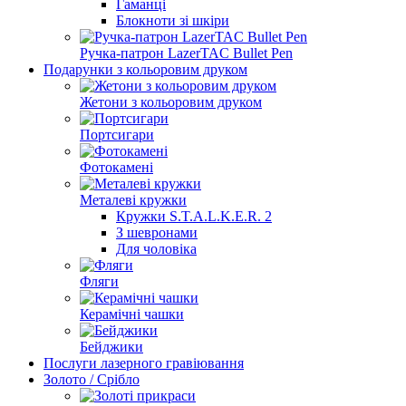
Гаманці
Блокноти зі шкіри
Ручка-патрон LazerTAC Bullet Pen
Подарунки з кольоровим друком
Жетони з кольоровим друком
Портсигари
Фотокамені
Металеві кружки
Кружки S.T.A.L.K.E.R. 2
З шевронами
Для чоловіка
Фляги
Керамічні чашки
Бейджики
Послуги лазерного гравіювання
Золото / Срібло