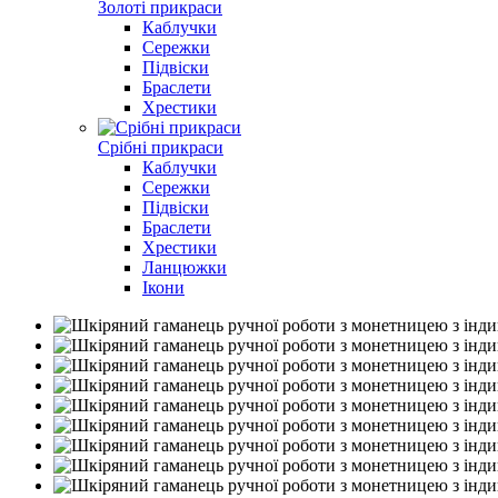
Золоті прикраси
Каблучки
Сережки
Підвіски
Браслети
Хрестики
Срібні прикраси
Каблучки
Сережки
Підвіски
Браслети
Хрестики
Ланцюжки
Ікони