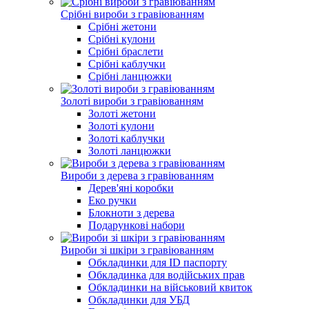
Срібні вироби з гравіюванням
Срібні жетони
Срібні кулони
Срібні браслети
Срібні каблучки
Срібні ланцюжки
Золоті вироби з гравіюванням
Золоті жетони
Золоті кулони
Золоті каблучки
Золоті ланцюжки
Вироби з дерева з гравіюванням
Дерев'яні коробки
Еко ручки
Блокноти з дерева
Подарункові набори
Вироби зі шкіри з гравіюванням
Обкладинки для ID паспорту
Обкладинка для водійських прав
Обкладинки на військовий квиток
Обкладинки для УБД