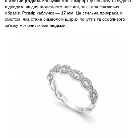
покритий
родієм.
Каблучка має комфортну посадку та чудово
підходить як для щоденного носіння, так і для святкових
образів. Розмір каблучки —
17 мм
. Це стильна прикраса зі
змістом, яка стане символом щирих почуттів та особливого
зв’язку між близькими людьми.