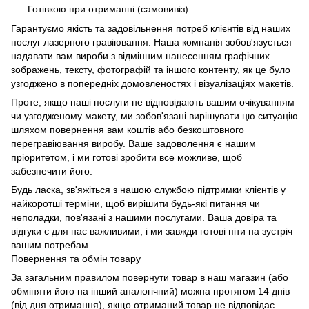
Готівкою при отриманні (самовивіз)
Гарантуємо якість та задовільнення потреб клієнтів від наших
послуг лазерного гравіювання. Наша компанія зобов'язується
надавати вам вироби з відмінним нанесенням графічних
зображень, тексту, фотографій та іншого контенту, як це було
узгоджено в попередніх домовленостях і візуалізаціях макетів.
Проте, якщо наші послуги не відповідають вашим очікуванням
чи узгодженому макету, ми зобов'язані вирішувати цю ситуацію
шляхом повернення вам коштів або безкоштовного
перегравіювання виробу. Ваше задоволення є нашим
пріоритетом, і ми готові зробити все можливе, щоб
забезпечити його.
Будь ласка, зв'яжіться з нашою службою підтримки клієнтів у
найкоротші терміни, щоб вирішити будь-які питання чи
неполадки, пов'язані з нашими послугами. Ваша довіра та
відгуки є для нас важливими, і ми завжди готові піти на зустріч
вашим потребам.
Повернення та обмін товару
За загальним правилом повернути товар в наш магазин (або
обміняти його на інший аналогічний) можна протягом 14 днів
(від дня отримання), якщо отриманий товар не відповідає