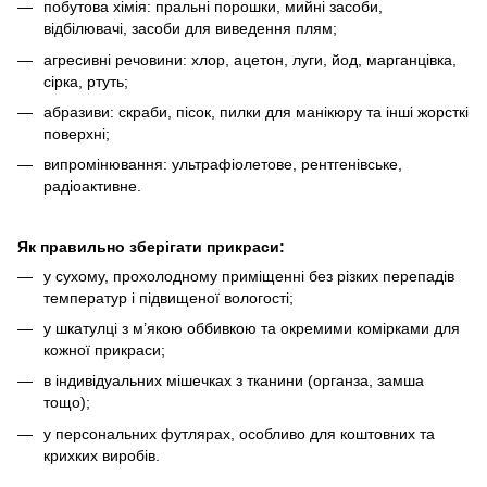
побутова хімія: пральні порошки, мийні засоби,
відбілювачі, засоби для виведення плям;
агресивні речовини: хлор, ацетон, луги, йод, марганцівка,
сірка, ртуть;
абразиви: скраби, пісок, пилки для манікюру та інші жорсткі
поверхні;
випромінювання: ультрафіолетове, рентгенівське,
радіоактивне.
Як правильно зберігати прикраси:
у сухому, прохолодному приміщенні без різких перепадів
температур і підвищеної вологості;
у шкатулці з м’якою оббивкою та окремими комірками для
кожної прикраси;
в індивідуальних мішечках з тканини (органза, замша
тощо);
у персональних футлярах, особливо для коштовних та
крихких виробів.