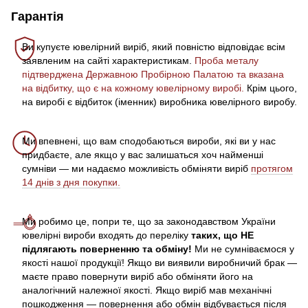
Гарантія
Ви купуєте ювелірний виріб, який повністю відповідає всім
заявленим на сайті характеристикам.
Проба металу
підтверджена Державною Пробірною Палатою та вказана
на відбитку, що є на кожному ювелірному виробі.
Крім цього,
на виробі є відбиток (іменник) виробника ювелірного виробу.
Ми впевнені, що вам сподобаються вироби, які ви у нас
придбаєте, але якщо у вас залишаться хоч найменші
сумніви — ми надаємо можливість обміняти виріб
протягом
14 днів з дня покупки.
Ми робимо це, попри те, що за законодавством України
ювелірні вироби входять до переліку
таких, що НЕ
підлягають поверненню та обміну!
Ми не сумніваємося у
якості нашої продукції! Якщо ви виявили виробничий брак —
маєте право повернути виріб або обміняти його на
аналогічний належної якості. Якщо виріб мав механічні
пошкодження — повернення або обмін відбувається після