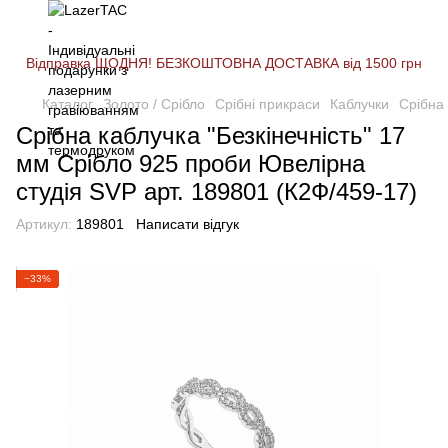
Відправка ЩОДНЯ! БЕЗКОШТОВНА ДОСТАВКА від 1500 грн
Каталог
Золото / Срібло
Срібні прикраси
Каблучки
Срібна 
Срібна каблучка "Безкінечність" 17
мм Срібло 925 проби Ювелірна
студія SVP арт. 189801 (К2Ф/459-17)
Артикул:
189801
Написати відгук
−33%