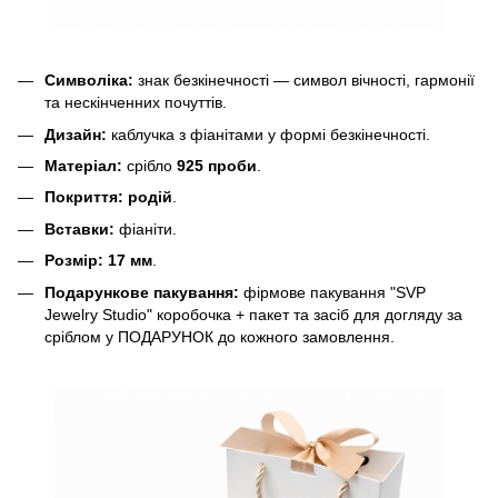
Символіка:
знак безкінечності — символ вічності, гармонії
та нескінченних почуттів.
Дизайн:
каблучка з фіанітами у формі безкінечності.
Матеріал:
срібло
925 проби
.
Покриття:
родій
.
Вставки:
фіаніти.
Розмір:
17 мм
.
Подарункове пакування:
фірмове пакування "SVP
Jewelry Studio" коробочка + пакет та засіб для догляду за
сріблом у ПОДАРУНОК до кожного замовлення.