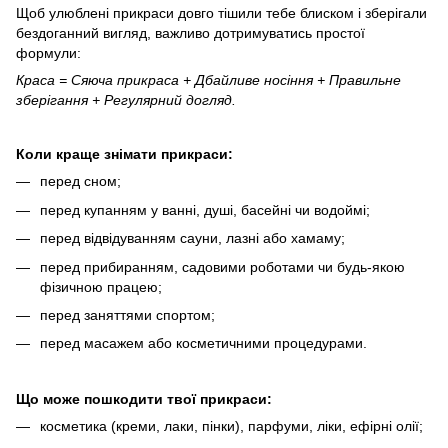
Щоб улюблені прикраси довго тішили тебе блиском і зберігали
бездоганний вигляд, важливо дотримуватись простої
формули:
Краса = Сяюча прикраса + Дбайливе носіння + Правильне
зберігання + Регулярний догляд.
Коли краще знімати прикраси:
перед сном;
перед купанням у ванні, душі, басейні чи водоймі;
перед відвідуванням сауни, лазні або хамаму;
перед прибиранням, садовими роботами чи будь-якою
фізичною працею;
перед заняттями спортом;
перед масажем або косметичними процедурами.
Що може пошкодити твої прикраси:
косметика (креми, лаки, пінки), парфуми, ліки, ефірні олії;