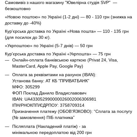
Самовивіз з нашого магазину "Ювелірна студія SVP" —
безкоштовно
«Новою поштою» по Україні (1-2 дні) — 80 - 110 грн (знижка на
доставку до -40%)
Кур'єрська доставка по Україні «Нова пошта» — 110 - 135 грн
(для посилок до 30 кг).
«Укрпоштою» по Україні (5-7 днів) — 50 грн
Кур'єрська доставка по Україні «Укрпошта» — 75 грн
Онлайн-оплата банківською карткою (Privat 24, Visa,
MasterCard, Apple Pay, Google Pay)
Оплата за реквізитами на рахунок (IBAN):
Установа банку: АТ КБ "ПРИВАТБАНК”
МФО: 305299
ФОП Поклад Данило Владиславович
IBAN: UA433052990000026002006306981
ІПН/РНОКПП/ЄДРПОУ: 3758709314
Призначення платежу (ОБОВ’ЯЗКОВО): “Сплата за послугу
(№ замовлення) ПІБ платника”
Післяплата (Накладений платіж) - за
мінімальною передоплатою від 200 грн