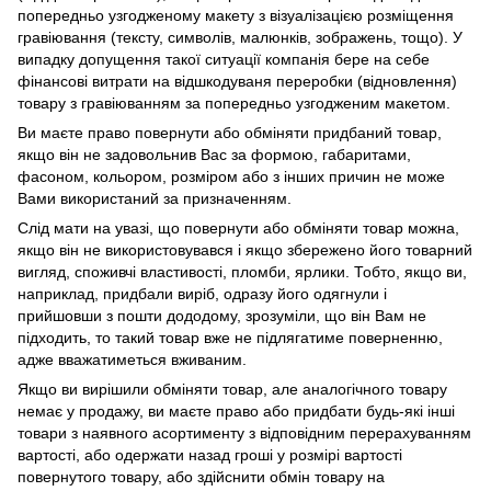
попередньо узгодженому макету з візуалізацією розміщення
гравіювання (тексту, символів, малюнків, зображень, тощо). У
випадку допущення такої ситуації компанія бере на себе
фінансові витрати на відшкодуваня переробки (відновлення)
товару з гравіюванням за попередньо узгодженим макетом.
Ви маєте право повернути або обміняти придбаний товар,
якщо він не задовольнив Вас за формою, габаритами,
фасоном, кольором, розміром або з інших причин не може
Вами використаний за призначенням.
Слід мати на увазі, що повернути або обміняти товар можна,
якщо він не використовувався і якщо збережено його товарний
вигляд, споживчі властивості, пломби, ярлики. Тобто, якщо ви,
наприклад, придбали виріб, одразу його одягнули і
прийшовши з пошти дододому, зрозуміли, що він Вам не
підходить, то такий товар вже не підлягатиме поверненню,
адже вважатиметься вживаним.
Якщо ви вирішили обміняти товар, але аналогічного товару
немає у продажу, ви маєте право або придбати будь-які інші
товари з наявного асортименту з відповідним перерахуванням
вартості, або одержати назад гроші у розмірі вартості
повернутого товару, або здійснити обмін товару на