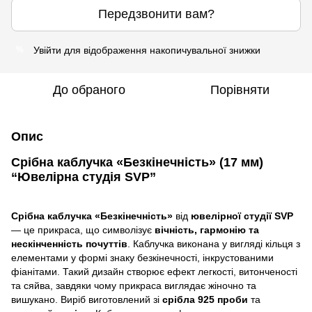
Передзвонити вам?
Увійти
для відображення накопичувальної знижки
%
До обраного
Порівняти
Опис
Срібна каблучка «Безкінечність» (17 мм)
“Ювелірна студія SVP”
Срібна каблучка «Безкінечність»
від
ювелірної студії SVP
— це прикраса, що символізує
вічність, гармонію та
нескінченність почуттів
. Каблучка виконана у вигляді кільця з
елементами у формі знаку безкінечності, інкрустованими
фіанітами. Такий дизайн створює ефект легкості, витонченості
та сяйва, завдяки чому прикраса виглядає жіночно та
вишукано. Виріб виготовлений зі
срібла 925 проби
та