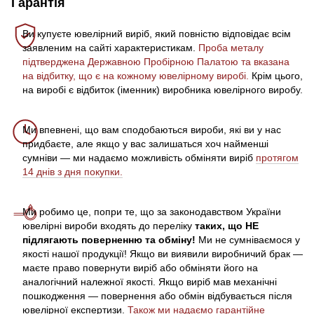
Гарантія
Ви купуєте ювелірний виріб, який повністю відповідає всім
заявленим на сайті характеристикам.
Проба металу
підтверджена Державною Пробірною Палатою та вказана
на відбитку, що є на кожному ювелірному виробі.
Крім цього,
на виробі є відбиток (іменник) виробника ювелірного виробу.
Ми впевнені, що вам сподобаються вироби, які ви у нас
придбаєте, але якщо у вас залишаться хоч найменші
сумніви — ми надаємо можливість обміняти виріб
протягом
14 днів з дня покупки.
Ми робимо це, попри те, що за законодавством України
ювелірні вироби входять до переліку
таких, що НЕ
підлягають поверненню та обміну!
Ми не сумніваємося у
якості нашої продукції! Якщо ви виявили виробничий брак —
маєте право повернути виріб або обміняти його на
аналогічний належної якості. Якщо виріб мав механічні
пошкодження — повернення або обмін відбувається після
ювелірної експертизи.
Також ми надаємо гарантійне