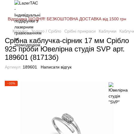
Відправка ЩОДНЯ! БЕЗКОШТОВНА ДОСТАВКА від 1500 грн
Каталог
Золото / Срібло
Срібні прикраси
Каблучки
Каблуч
Срібна каблучка-сірник 17 мм Срібло
925 проби Ювелірна студія SVP арт.
189601 (81713б)
Артикул:
189601
Написати відгук
−33%