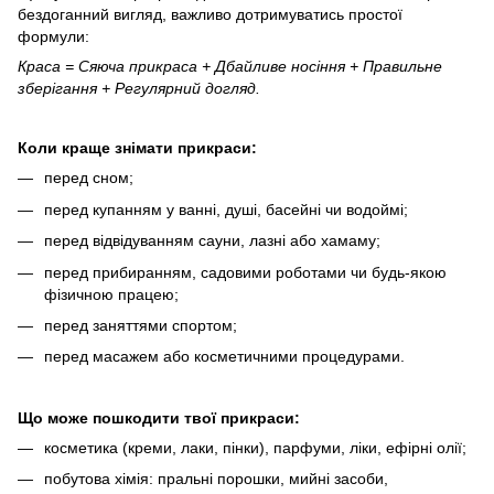
бездоганний вигляд, важливо дотримуватись простої
формули:
Краса = Сяюча прикраса + Дбайливе носіння + Правильне
зберігання + Регулярний догляд.
Коли краще знімати прикраси:
перед сном;
перед купанням у ванні, душі, басейні чи водоймі;
перед відвідуванням сауни, лазні або хамаму;
перед прибиранням, садовими роботами чи будь-якою
фізичною працею;
перед заняттями спортом;
перед масажем або косметичними процедурами.
Що може пошкодити твої прикраси:
косметика (креми, лаки, пінки), парфуми, ліки, ефірні олії;
побутова хімія: пральні порошки, мийні засоби,