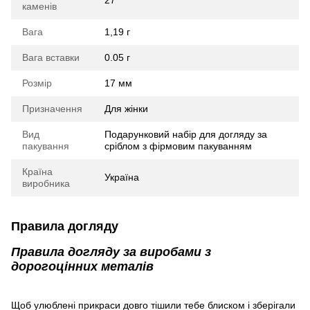
27
каменів
Вага
1,19 г
Вага вставки
0.05 г
Розмір
17 мм
Призначення
Для жінки
Вид
Подарунковий набір для догляду за
пакування
сріблом з фірмовим пакуванням
Країна
Україна
виробника
Правила догляду
Правила догляду за виробами з
дорогоцінних металів
Щоб улюблені прикраси довго тішили тебе блиском і зберігали