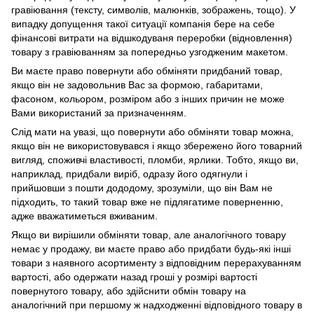
гравіювання (тексту, символів, малюнків, зображень, тощо). У
випадку допущення такої ситуації компанія бере на себе
фінансові витрати на відшкодуваня переробки (відновлення)
товару з гравіюванням за попередньо узгодженим макетом.
Ви маєте право повернути або обміняти придбаний товар,
якщо він не задовольнив Вас за формою, габаритами,
фасоном, кольором, розміром або з інших причин не може
Вами використаний за призначенням.
Слід мати на увазі, що повернути або обміняти товар можна,
якщо він не використовувався і якщо збережено його товарний
вигляд, споживчі властивості, пломби, ярлики. Тобто, якщо ви,
наприклад, придбали виріб, одразу його одягнули і
прийшовши з пошти дододому, зрозуміли, що він Вам не
підходить, то такий товар вже не підлягатиме поверненню,
адже вважатиметься вживаним.
Якщо ви вирішили обміняти товар, але аналогічного товару
немає у продажу, ви маєте право або придбати будь-які інші
товари з наявного асортименту з відповідним перерахуванням
вартості, або одержати назад гроші у розмірі вартості
повернутого товару, або здійснити обмін товару на
аналогічний при першому ж надходженні відповідного товару в