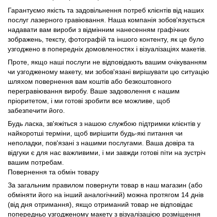
Гарантуємо якість та задовільнення потреб клієнтів від наших
послуг лазерного гравіювання. Наша компанія зобов'язується
надавати вам вироби з відмінним нанесенням графічних
зображень, тексту, фотографій та іншого контенту, як це було
узгоджено в попередніх домовленостях і візуалізаціях макетів.
Проте, якщо наші послуги не відповідають вашим очікуванням
чи узгодженому макету, ми зобов'язані вирішувати цю ситуацію
шляхом повернення вам коштів або безкоштовного
перегравіювання виробу. Ваше задоволення є нашим
пріоритетом, і ми готові зробити все можливе, щоб
забезпечити його.
Будь ласка, зв'яжіться з нашою службою підтримки клієнтів у
найкоротші терміни, щоб вирішити будь-які питання чи
неполадки, пов'язані з нашими послугами. Ваша довіра та
відгуки є для нас важливими, і ми завжди готові піти на зустріч
вашим потребам.
Повернення та обмін товару
За загальним правилом повернути товар в наш магазин (або
обміняти його на інший аналогічний) можна протягом 14 днів
(від дня отримання), якщо отриманий товар не відповідає
попередньо узгодженому макету з візуалізацією розміщення