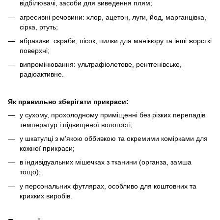
відбілювачі, засоби для виведення плям;
агресивні речовини: хлор, ацетон, луги, йод, марганцівка,
сірка, ртуть;
абразиви: скраби, пісок, пилки для манікюру та інші жорсткі
поверхні;
випромінювання: ультрафіолетове, рентгенівське,
радіоактивне.
Як правильно зберігати прикраси:
у сухому, прохолодному приміщенні без різких перепадів
температур і підвищеної вологості;
у шкатулці з м’якою оббивкою та окремими комірками для
кожної прикраси;
в індивідуальних мішечках з тканини (органза, замша
тощо);
у персональних футлярах, особливо для коштовних та
крихких виробів.