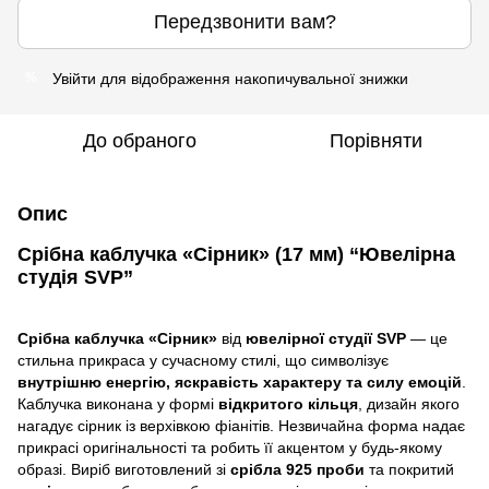
Передзвонити вам?
Увійти
для відображення накопичувальної знижки
%
До обраного
Порівняти
Опис
Срібна каблучка «Сірник» (17 мм) “Ювелірна
студія SVP”
Срібна каблучка «Сірник»
від
ювелірної студії SVP
— це
стильна прикраса у сучасному стилі, що символізує
внутрішню енергію, яскравість характеру та силу емоцій
.
Каблучка виконана у формі
відкритого кільця
, дизайн якого
нагадує сірник із верхівкою фіанітів. Незвичайна форма надає
прикрасі оригінальності та робить її акцентом у будь-якому
образі. Виріб виготовлений зі
срібла 925 проби
та покритий