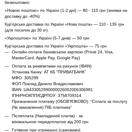
безкоштовно
«Новою поштою» по Україні (1-2 дні) — 80 - 110 грн (знижка на
доставку до -40%)
Кур'єрська доставка по Україні «Нова пошта» — 110 - 135 грн
(для посилок до 30 кг).
«Укрпоштою» по Україні (5-7 днів) — 50 грн
Кур'єрська доставка по Україні «Укрпошта» — 75 грн
Онлайн-оплата банківською карткою (Privat 24, Visa,
MasterCard, Apple Pay, Google Pay)
Оплата за реквізитами на рахунок (IBAN):
Установа банку: АТ КБ "ПРИВАТБАНК”
МФО: 305299
ФОП Поклад Данило Владиславович
IBAN: UA433052990000026002006306981
ІПН/РНОКПП/ЄДРПОУ: 3758709314
Призначення платежу (ОБОВ’ЯЗКОВО): “Сплата за послугу
(№ замовлення) ПІБ платника”
Післяплата (Накладений платіж) - за
мінімальною передоплатою від 200 грн
Готівкою при отриманні (самовивіз)