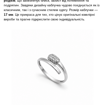
родієм
, що забезпечує блиск, захист від потемніння та
подряпин. Завдяки дизайну каблучка чудово поєднується як із
класичним, так і з сучасним стилем одягу. Розмір каблучки —
17 мм
. Це прикраса для тих, хто цінує оригінальні ювелірні
вироби та прагне підкреслити свою індивідуальність.