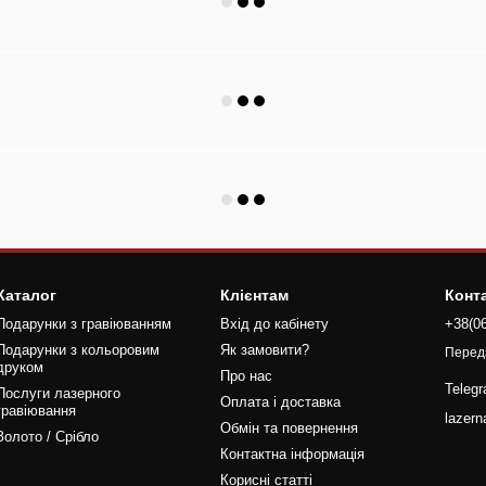
Каталог
Клієнтам
Конт
Подарунки з гравіюванням
Вхід до кабінету
+38(0
Подарунки з кольоровим
Як замовити?
Перед
друком
Про нас
Teleg
Послуги лазерного
Оплата і доставка
гравіювання
lazer
Обмін та повернення
Золото / Срібло
Контактна інформація
Корисні статті