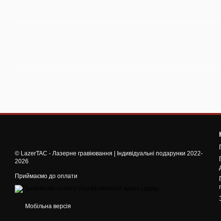
© LazerTAC - Лазерне гравіювання | Індивідуальні подарунки 2022-
2026
Приймаємо до оплати
Мобільна версія