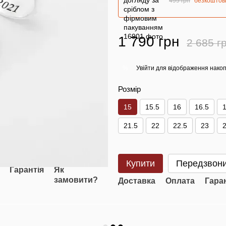
499 грн
безкоштов
1 790 грн
2 685 г
Увійти
для відображення накоп
%
Розмір
15
15.5
16
16.5
21.5
22
22.5
23
2
Купити
Передзвони
Гарантія
Як
замовити?
Доставка
Оплата
Гара