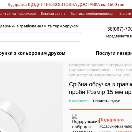
Відправка ЩОДНЯ! БЕЗКОШТОВНА ДОСТАВКА від 1500 грн
Контактна інформація
Корисні статті
Політика конфіденційності
Відгуки
одарунки з гравіюванням та термодруком
+38(067)-70
Передзвонити 
рунки з кольоровим друком
Послуги лазер
Індивідуальні подарунки з лазерним грав
Подарунки з гравіюванням
Срібні вир
Срібна обручка з гравіюванням від LazerT
Срібна обручка з граві
проби Розмір 15 мм ар
В наявності
Написати відгук
Подарунок
Подарунковий набір