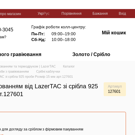
Порівняння
Укр
Рус
Бажання
Вхід
 про магазин
Графік роботи колл-центру:
0-3045
Мій кошик
Пн-Пт:
09:00–19:00
вам?
Сб-Нд:
10:00–18:00
ного гравіювання
Золото / Срібло
іюванням та термодруком | LazerTAC
Каталог
оби з гравіюванням
Срібні каблучки
AC зі срібла 925 проби Розмір 15 мм арт.127601
юванням від LazerTAC зі срібла 925
Артикул
127601
т.127601
 для догляду за сріблом з фірмовим пакуванням