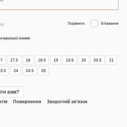
но
рн
Порівняти
В бажання
ичувальної знижки
17
17.5
18
18.5
19
19.5
20
20.5
21
3.5
24
24.5
25
ти вам?
нтія
Повернення
Зворотній зв'язок