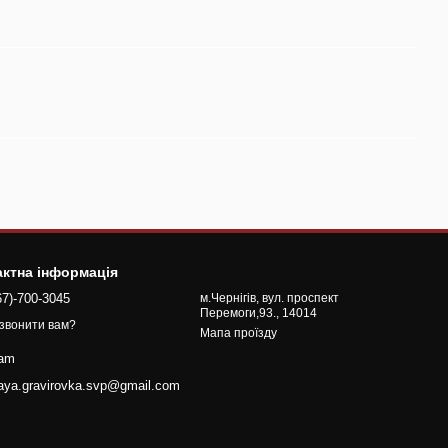
актна інформація
67)-700-3045
м.Чернігів, вул. проспект
Перемоги,93., 14014
звонити вам?
Мапа проїзду
ram
naya.gravirovka.svp@gmail.com