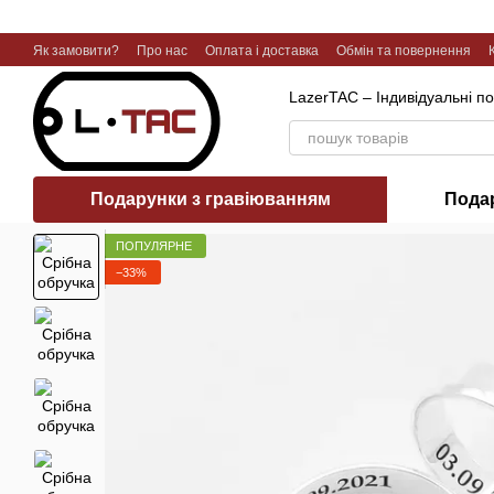
Перейти до основного контенту
Як замовити?
Про нас
Оплата і доставка
Обмін та повернення
Галерея робіт
LazerTAC – Індивідуальні п
Подарунки з гравіюванням
Пода
ПОПУЛЯРНЕ
−33%