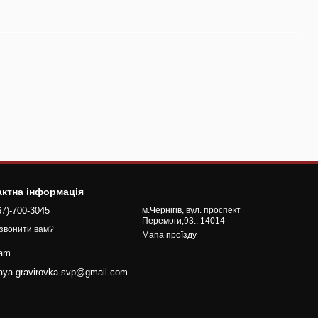
актна інформація
67)-700-3045
м.Чернігів, вул. проспект
Перемоги,93., 14014
звонити вам?
Мапа проїзду
ram
naya.gravirovka.svp@gmail.com