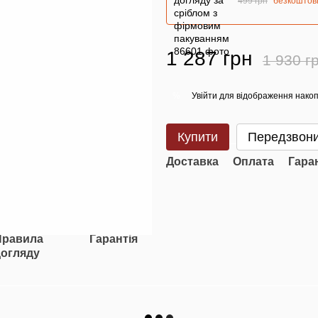
499 грн
безкоштов
1 287 грн
1 930 г
Увійти
для відображення накоп
%
Купити
Передзвони
Доставка
Оплата
Гара
Правила
Гарантія
догляду