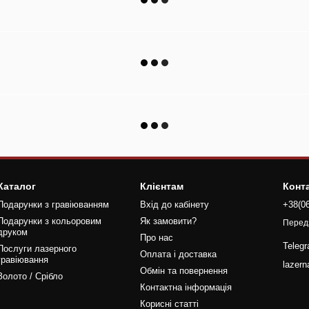
Каталог
Клієнтам
Конт
Подарунки з гравіюванням
Вхід до кабінету
+38(0
Подарунки з кольоровим
Як замовити?
Перед
друком
Про нас
Teleg
Послуги лазерного
Оплата і доставка
гравіювання
lazer
Обмін та повернення
Золото / Срібло
Контактна інформація
Корисні статті