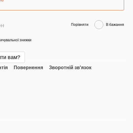
но
рн
Порівняти
В бажання
ичувальної знижки
ти вам?
нтія
Повернення
Зворотній зв'язок