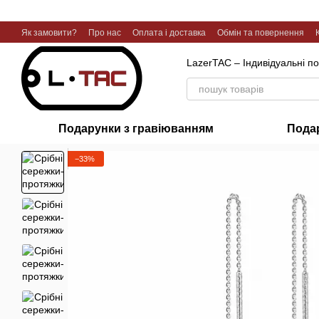
Перейти до основного контенту
Як замовити?
Про нас
Оплата і доставка
Обмін та повернення
Галерея робіт
LazerTAC – Індивідуальні п
Подарунки з гравіюванням
Пода
−33%