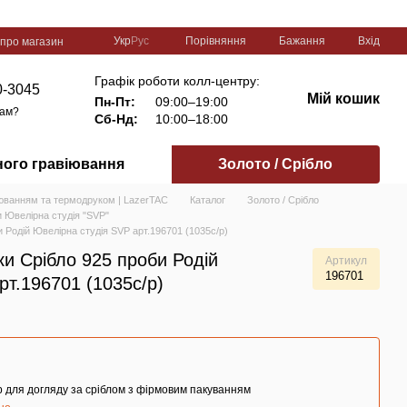
Порівняння
Укр
Рус
Бажання
Вхід
 про магазин
Графік роботи колл-центру:
0-3045
Мій кошик
Пн-Пт:
09:00–19:00
вам?
Сб-Нд:
10:00–18:00
ного гравіювання
Золото / Срібло
іюванням та термодруком | LazerTAC
Каталог
Золото / Срібло
 Ювелірна студія "SVP"
 Родій Ювелірна студія SVP арт.196701 (1035с/р)
ки Срібло 925 проби Родій
Артикул
196701
рт.196701 (1035с/р)
 для догляду за сріблом з фірмовим пакуванням