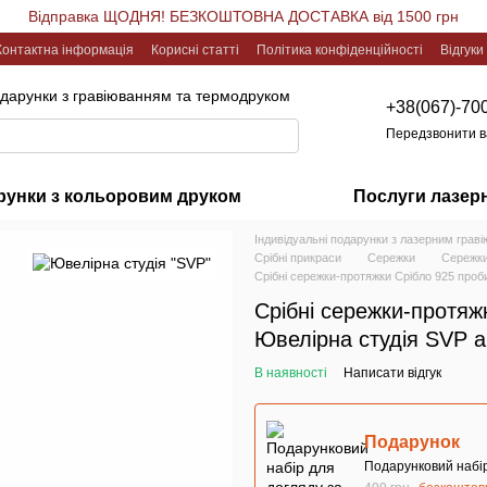
Відправка ЩОДНЯ! БЕЗКОШТОВНА ДОСТАВКА від 1500 грн
Контактна інформація
Корисні статті
Політика конфіденційності
Відгуки
одарунки з гравіюванням та термодруком
+38(067)-70
Передзвонити 
рунки з кольоровим друком
Послуги лазер
Індивідуальні подарунки з лазерним грав
Срібні прикраси
Сережки
Сережки
Срібні сережки-протяжки Срібло 925 проби
Срібні сережки-протяж
Ювелірна студія SVP а
В наявності
Написати відгук
Подарунок
Подарунковий набір