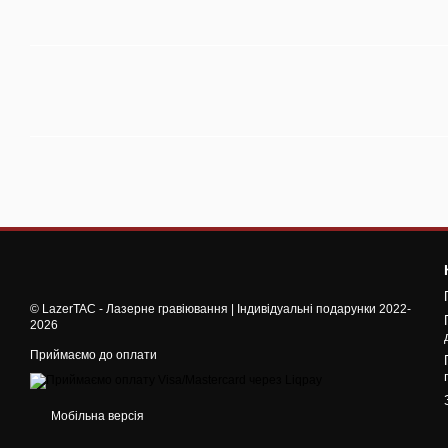
© LazerTAC - Лазерне гравіювання | Індивідуальні подарунки 2022-
2026
Приймаємо до оплати
Мобільна версія