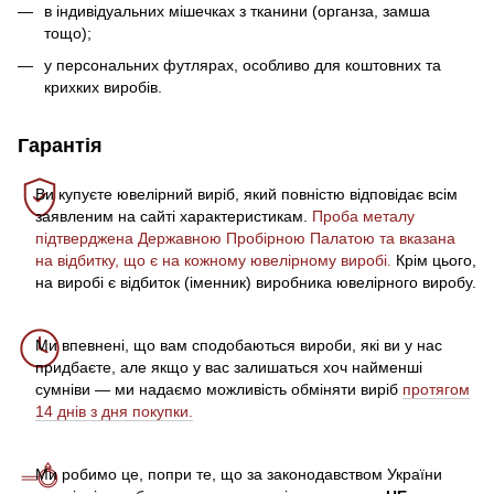
в індивідуальних мішечках з тканини (органза, замша
тощо);
у персональних футлярах, особливо для коштовних та
крихких виробів.
Гарантія
Ви купуєте ювелірний виріб, який повністю відповідає всім
заявленим на сайті характеристикам.
Проба металу
підтверджена Державною Пробірною Палатою та вказана
на відбитку, що є на кожному ювелірному виробі.
Крім цього,
на виробі є відбиток (іменник) виробника ювелірного виробу.
Ми впевнені, що вам сподобаються вироби, які ви у нас
придбаєте, але якщо у вас залишаться хоч найменші
сумніви — ми надаємо можливість обміняти виріб
протягом
14 днів з дня покупки.
Ми робимо це, попри те, що за законодавством України