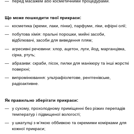
перед масажем або косметичними процедурами.
Що може пошкодити твої прикраси:
косметика (креми, лаки, пінки), парфуми, ліки, ефірні олії;
побутова хімія: пральні порошки, мийні засоби,
відбілювачі, засоби для виведення плям;
агресивні речовини: хлор, ацетон, луги, йод, марганцівка,
сірка, ртуть;
абразиви: скраби, пісок, пилки для манікюру та інші жорсткі
поверхні;
випромінювання: ультрафіолетове, рентгенівське,
радіоактивне.
Як правильно зберігати прикраси:
у сухому, прохолодному приміщенні без різких перепадів
температур і підвищеної вологості;
у шкатулці з м’якою оббивкою та окремими комірками для
кожної прикраси;