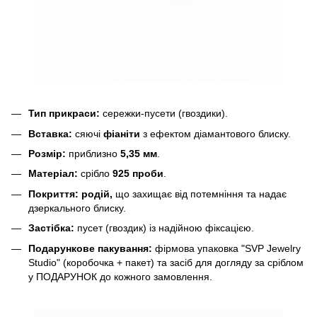
Тип прикраси:
сережки-пусети (гвоздики).
Вставка:
сяючі
фіаніти
з ефектом діамантового блиску.
Розмір:
приблизно
5,35 мм
.
Матеріал:
срібло
925 проби
.
Покриття:
родій,
що захищає від потемніння та надає
дзеркального блиску.
Застібка:
пусет (гвоздик) із надійною фіксацією.
Подарункове пакування:
фірмова упаковка "SVP Jewelry
Studio" (коробочка + пакет) та засіб для догляду за сріблом
у ПОДАРУНОК до кожного замовлення.