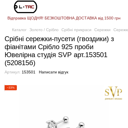
Відправка ЩОДНЯ! БЕЗКОШТОВНА ДОСТАВКА від 1500 грн
Каталог
Золото / Срібло
Срібні прикраси
Сережки
Сережки
Срібні сережки-пусети (гвоздики) з
фіанітами Срібло 925 проби
Ювелірна студія SVP арт.153501
(520815б)
Артикул:
153501
Написати відгук
−33%