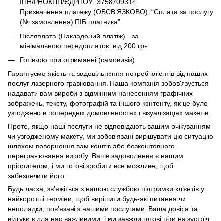
ІПН/РНОКПП/ЄДРПОУ: 3758709314
Призначення платежу (ОБОВ’ЯЗКОВО): “Сплата за послугу
(№ замовлення) ПІБ платника”
Післяплата (Накладений платіж) - за
мінімальною передоплатою від 200 грн
Готівкою при отриманні (самовивіз)
Гарантуємо якість та задовільнення потреб клієнтів від наших
послуг лазерного гравіювання. Наша компанія зобов'язується
надавати вам вироби з відмінним нанесенням графічних
зображень, тексту, фотографій та іншого контенту, як це було
узгоджено в попередніх домовленостях і візуалізаціях макетів.
Проте, якщо наші послуги не відповідають вашим очікуванням
чи узгодженому макету, ми зобов'язані вирішувати цю ситуацію
шляхом повернення вам коштів або безкоштовного
перегравіювання виробу. Ваше задоволення є нашим
пріоритетом, і ми готові зробити все можливе, щоб
забезпечити його.
Будь ласка, зв'яжіться з нашою службою підтримки клієнтів у
найкоротші терміни, щоб вирішити будь-які питання чи
неполадки, пов'язані з нашими послугами. Ваша довіра та
відгуки є для нас важливими, і ми завжди готові піти на зустріч