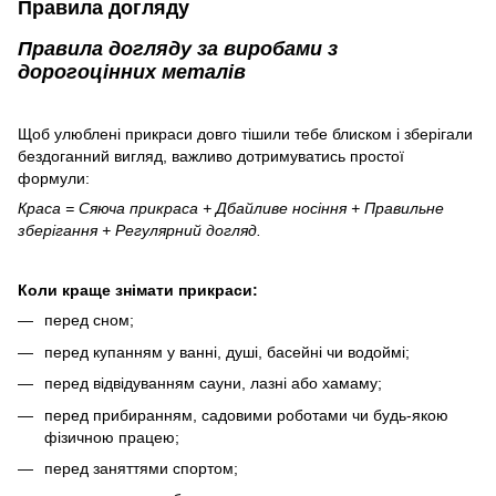
Правила догляду
Правила догляду за виробами з
дорогоцінних металів
Щоб улюблені прикраси довго тішили тебе блиском і зберігали
бездоганний вигляд, важливо дотримуватись простої
формули:
Краса = Сяюча прикраса + Дбайливе носіння + Правильне
зберігання + Регулярний догляд.
Коли краще знімати прикраси:
перед сном;
перед купанням у ванні, душі, басейні чи водоймі;
перед відвідуванням сауни, лазні або хамаму;
перед прибиранням, садовими роботами чи будь-якою
фізичною працею;
перед заняттями спортом;