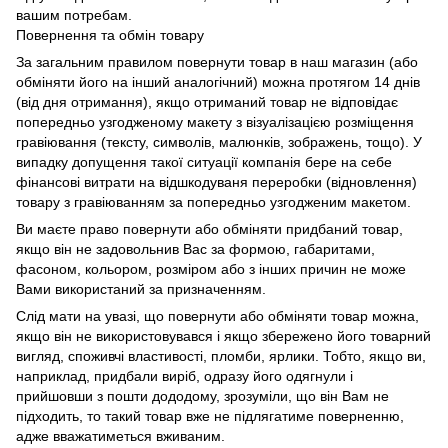
вашим потребам.
Повернення та обмін товару
За загальним правилом повернути товар в наш магазин (або
обміняти його на інший аналогічний) можна протягом 14 днів
(від дня отримання), якщо отриманий товар не відповідає
попередньо узгодженому макету з візуалізацією розміщення
гравіювання (тексту, символів, малюнків, зображень, тощо). У
випадку допущення такої ситуації компанія бере на себе
фінансові витрати на відшкодуваня переробки (відновлення)
товару з гравіюванням за попередньо узгодженим макетом.
Ви маєте право повернути або обміняти придбаний товар,
якщо він не задовольнив Вас за формою, габаритами,
фасоном, кольором, розміром або з інших причин не може
Вами використаний за призначенням.
Слід мати на увазі, що повернути або обміняти товар можна,
якщо він не використовувався і якщо збережено його товарний
вигляд, споживчі властивості, пломби, ярлики. Тобто, якщо ви,
наприклад, придбали виріб, одразу його одягнули і
прийшовши з пошти дододому, зрозуміли, що він Вам не
підходить, то такий товар вже не підлягатиме поверненню,
адже вважатиметься вживаним.