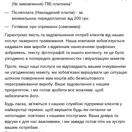
(№ замовлення) ПІБ платника”
Післяплата (Накладений платіж) - за
мінімальною передоплатою від 200 грн
Готівкою при отриманні (самовивіз)
Гарантуємо якість та задовільнення потреб клієнтів від наших
послуг лазерного гравіювання. Наша компанія зобов'язується
надавати вам вироби з відмінним нанесенням графічних
зображень, тексту, фотографій та іншого контенту, як це було
узгоджено в попередніх домовленостях і візуалізаціях макетів.
Проте, якщо наші послуги не відповідають вашим очікуванням
чи узгодженому макету, ми зобов'язані вирішувати цю ситуацію
шляхом повернення вам коштів або безкоштовного
перегравіювання виробу. Ваше задоволення є нашим
пріоритетом, і ми готові зробити все можливе, щоб
забезпечити його.
Будь ласка, зв'яжіться з нашою службою підтримки клієнтів у
найкоротші терміни, щоб вирішити будь-які питання чи
неполадки, пов'язані з нашими послугами. Ваша довіра та
відгуки є для нас важливими, і ми завжди готові піти на зустріч
вашим потребам.