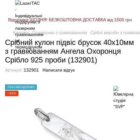
Відправка ЩОДНЯ! БЕЗКОШТОВНА ДОСТАВКА від 1500 грн
Каталог
Подарунки з гравіюванням
Срібні вироби з гравію
Срібний кулон підвіс брусок 40х10мм
з гравіюванням Ангела Охоронця
Срібло 925 проби (132901)
Артикул:
132901
Написати відгук
РЕКОМЕНДУЄМО
−33%