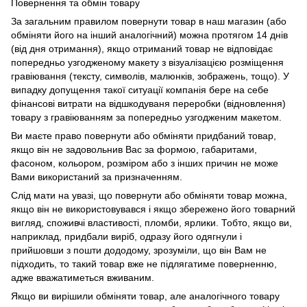
Повернення та обмін товару
За загальним правилом повернути товар в наш магазин (або
обміняти його на інший аналогічний) можна протягом 14 днів
(від дня отримання), якщо отриманий товар не відповідає
попередньо узгодженому макету з візуалізацією розміщення
гравіювання (тексту, символів, малюнків, зображень, тощо). У
випадку допущення такої ситуації компанія бере на себе
фінансові витрати на відшкодуваня переробки (відновлення)
товару з гравіюванням за попередньо узгодженим макетом.
Ви маєте право повернути або обміняти придбаний товар,
якщо він не задовольнив Вас за формою, габаритами,
фасоном, кольором, розміром або з інших причин не може
Вами використаний за призначенням.
Слід мати на увазі, що повернути або обміняти товар можна,
якщо він не використовувався і якщо збережено його товарний
вигляд, споживчі властивості, пломби, ярлики. Тобто, якщо ви,
наприклад, придбали виріб, одразу його одягнули і
прийшовши з пошти дододому, зрозуміли, що він Вам не
підходить, то такий товар вже не підлягатиме поверненню,
адже вважатиметься вживаним.
Якщо ви вирішили обміняти товар, але аналогічного товару