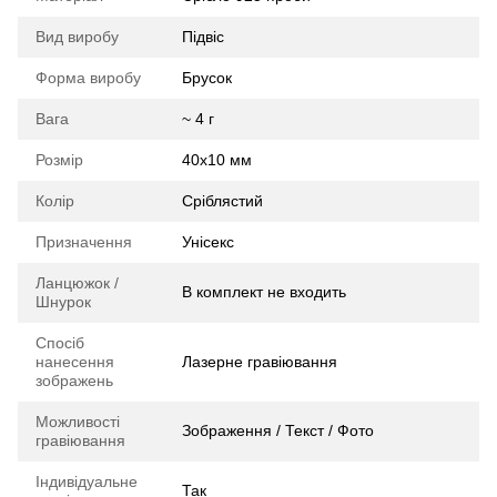
Вид виробу
Підвіс
Форма виробу
Брусок
Вага
~ 4 г
Розмір
40х10 мм
Колір
Сріблястий
Призначення
Унісекс
Ланцюжок /
В комплект не входить
Шнурок
Спосіб
нанесення
Лазерне гравіювання
зображень
Можливості
Зображення / Текст / Фото
гравіювання
Індивідуальне
Так