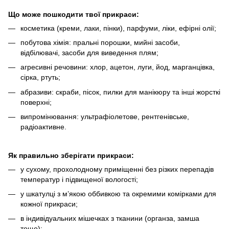
Що може пошкодити твої прикраси:
косметика (креми, лаки, пінки), парфуми, ліки, ефірні олії;
побутова хімія: пральні порошки, мийні засоби,
відбілювачі, засоби для виведення плям;
агресивні речовини: хлор, ацетон, луги, йод, марганцівка,
сірка, ртуть;
абразиви: скраби, пісок, пилки для манікюру та інші жорсткі
поверхні;
випромінювання: ультрафіолетове, рентгенівське,
радіоактивне.
Як правильно зберігати прикраси:
у сухому, прохолодному приміщенні без різких перепадів
температур і підвищеної вологості;
у шкатулці з м’якою оббивкою та окремими комірками для
кожної прикраси;
в індивідуальних мішечках з тканини (органза, замша
тощо);