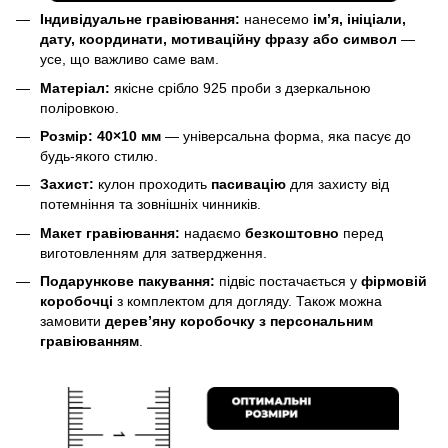
Індивідуальне гравіювання:
нанесемо
ім’я, ініціали,
дату, координати, мотиваційну фразу або символ
—
усе, що важливо саме вам.
Матеріал:
якісне срібло 925 проби з дзеркальною
поліровкою.
Розмір:
40×10 мм
— універсальна форма, яка пасує до
будь-якого стилю.
Захист:
кулон проходить
пасивацію
для захисту від
потемніння та зовнішніх чинників.
Макет гравіювання:
надаємо
безкоштовно
перед
виготовленням для затвердження.
Подарункове пакування:
підвіс постачається у
фірмовій
коробочці
з комплектом для догляду. Також можна
замовити
дерев’яну коробочку з персональним
гравіюванням
.