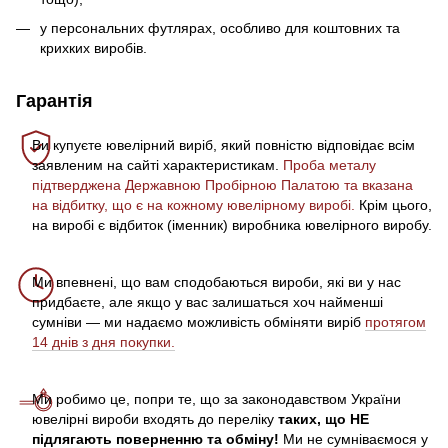
у персональних футлярах, особливо для коштовних та
крихких виробів.
Гарантія
Ви купуєте ювелірний виріб, який повністю відповідає всім
заявленим на сайті характеристикам.
Проба металу
підтверджена Державною Пробірною Палатою та вказана
на відбитку, що є на кожному ювелірному виробі.
Крім цього,
на виробі є відбиток (іменник) виробника ювелірного виробу.
Ми впевнені, що вам сподобаються вироби, які ви у нас
придбаєте, але якщо у вас залишаться хоч найменші
сумніви — ми надаємо можливість обміняти виріб
протягом
14 днів з дня покупки.
Ми робимо це, попри те, що за законодавством України
ювелірні вироби входять до переліку
таких, що НЕ
підлягають поверненню та обміну!
Ми не сумніваємося у