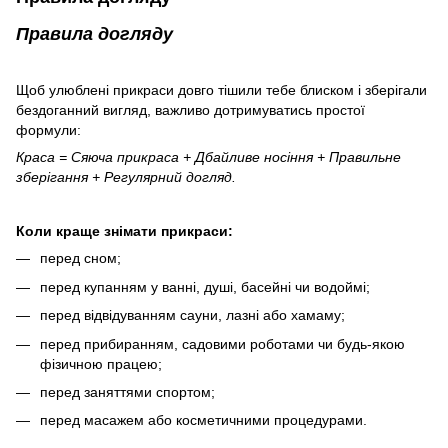
Правила догляду
Щоб улюблені прикраси довго тішили тебе блиском і зберігали
бездоганний вигляд, важливо дотримуватись простої
формули:
Краса = Сяюча прикраса + Дбайливе носіння + Правильне
зберігання + Регулярний догляд.
Коли краще знімати прикраси:
перед сном;
перед купанням у ванні, душі, басейні чи водоймі;
перед відвідуванням сауни, лазні або хамаму;
перед прибиранням, садовими роботами чи будь-якою
фізичною працею;
перед заняттями спортом;
перед масажем або косметичними процедурами.