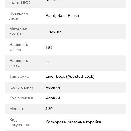
сталі, HRC
Поверхня
Paint, Satin Finish
леза
Матеріал
Пластик
руків'я
Наявність
Так
кліпси
Наявність
Ні
чохла
Тип замка
Liner Lock (Assisted Lock)
Колір клинку
Чорний
Колір руків'я
Чорний
Маса, г
120
Вид
Кольорова картонна коробка
пакування