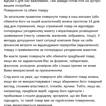
відгуки є для нас важливими, і ми завжди готові піти на зустріч
вашим потребам.
Повернення та обмін товару
За загальним правилом повернути товар в наш магазин (або
обміняти його на інший аналогічний) можна протягом 14 днів
(від дня отримання), якщо отриманий товар не відповідає
попередньо узгодженому макету з візуалізацією розміщення
гравіювання (тексту, символів, малюнків, зображень, тощо). У
випадку допущення такої ситуації компанія бере на себе
фінансові витрати на відшкодуваня переробки (відновлення)
товару з гравіюванням за попередньо узгодженим макетом.
Ви маєте право повернути або обміняти придбаний товар,
якщо він не задовольнив Вас за формою, габаритами,
фасоном, кольором, розміром або з інших причин не може
Вами використаний за призначенням.
Слід мати на увазі, що повернути або обміняти товар можна,
якщо він не використовувався і якщо збережено його товарний
вигляд, споживчі властивості, пломби, ярлики. Тобто, якщо ви,
наприклад, придбали виріб, одразу його одягнули і
прийшовши з пошти дододому, зрозуміли, що він Вам не
підходить, то такий товар вже не підлягатиме поверненню,
адже вважатиметься вживаним.