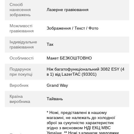
Спосіб
нанесення
Лазерне гравіювання
зображень
Можливості
Зображення / Текст / Фото
гравіювання
Індивідуальне
Так
гравіювання
Особливості
Макет БЕЗКОШТОВНО
Подарунок
Ніж багатофункціональний 3082 ESY (4
при покупці
в 1) від LazerTAC (93301)
Виробник
Grand Way
Країна
Тайвань
виробника
* Ножі, представлені в нашому
магазині, не належать до холодної
зброї за сукупністю характеристик
згідно з висновком НДІ ЕКЦ МВС
України. ** Ножі з клинком завдовжки