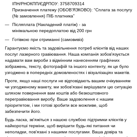
ІПН/РНОКПП/ЄДРПОУ: 3758709314
Призначення платежу (ОБОВ’ЯЗКОВО): “Сплата за послугу
(№ замовлення) ПІБ платника”
Післяплата (Накладений платіж) - за
мінімальною передоплатою від 200 грн
Готівкою при отриманні (самовивіз)
Гарантуємо якість та задовільнення потреб клієнтів від наших
послуг лазерного гравіювання. Наша компанія зобов'язується
надавати вам вироби з відмінним нанесенням графічних
зображень, тексту, фотографій та іншого контенту, як це було
узгоджено в попередніх домовленостях і візуалізаціях макетів.
Проте, якщо наші послуги не відповідають вашим очікуванням
чи узгодженому макету, ми зобов'язані вирішувати цю ситуацію
шляхом повернення вам коштів або безкоштовного
перегравіювання виробу. Ваше задоволення є нашим
пріоритетом, і ми готові зробити все можливе, щоб
забезпечити його.
Будь ласка, зв'яжіться з нашою службою підтримки клієнтів у
найкоротші терміни, щоб вирішити будь-які питання чи
неполадки, пов'язані з нашими послугами. Ваша довіра та