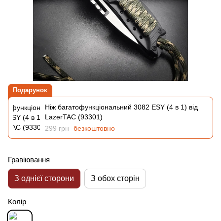
Подарунок
Ніж багатофункціональний 3082 ESY (4 в 1) від
LazerTAC (93301)
299 грн
безкоштовно
Гравіювання
З однієї сторони
З обох сторін
Колір