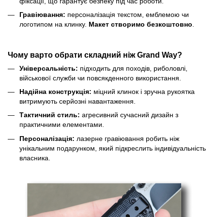
фіксації, що гарантує безпеку під час роботи.
Гравіювання:
персоналізація текстом, емблемою чи
логотипом на клинку.
Макет створимо безкоштовно
.
Чому варто обрати складний ніж Grand Way?
Універсальність:
підходить для походів, риболовлі,
військової служби чи повсякденного використання.
Надійна конструкція:
міцний клинок і зручна рукоятка
витримують серйозні навантаження.
Тактичний стиль:
агресивний сучасний дизайн з
практичними елементами.
Персоналізація:
лазерне гравіювання робить ніж
унікальним подарунком, який підкреслить індивідуальність
власника.