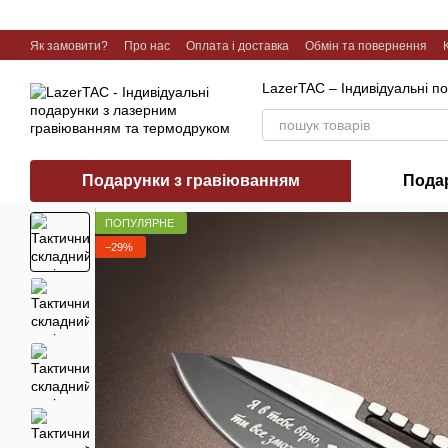
Перейти до основного контенту
Як замовити?
Про нас
Оплата і доставка
Обмін та повернення
Галерея робіт
LazerTAC – Індивідуальні п
Подарунки з гравіюванням
Пода
ПОПУЛЯРНЕ
−29%