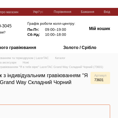
Порівняння
Укр
Рус
Бажання
Вхід
 про магазин
Графік роботи колл-центру:
0-3045
Мій кошик
Пн-Пт:
09:00–19:00
вам?
Сб-Нд:
10:00–18:00
ного гравіювання
Золото / Срібло
іюванням та термодруком | LazerTAC
Каталог
та аксесуари
Ножі
 гравіюванням "Я в тебе вірю" LazerTAC Grand Way Складний Чорний (73601)
ж з індивідуальним гравіюванням "Я
Артикул
73601
C Grand Way Складний Чорний