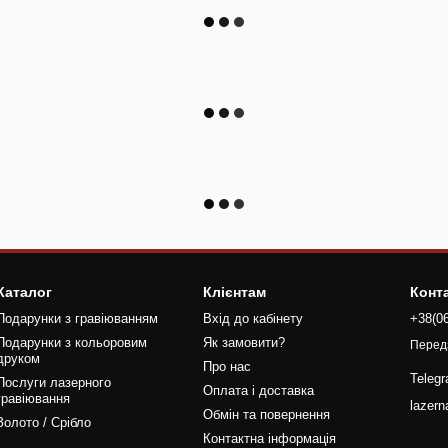
Каталог
Клієнтам
Конт
Подарунки з гравіюванням
Вхід до кабінету
+38(0
Подарунки з кольоровим
Як замовити?
Перед
друком
Про нас
Teleg
Послуги лазерного
Оплата і доставка
гравіювання
lazer
Обмін та повернення
Золото / Срібло
Контактна інформація