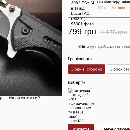
Ніж багатофункціон
299 грн
безкоштов
799 грн
1 125 грн
Увійти
для відображення накоп
%
Гравіювання
З однієї сторони
З обох сто
Виберіть
ар
Як замовити?
Купити
Передзвони