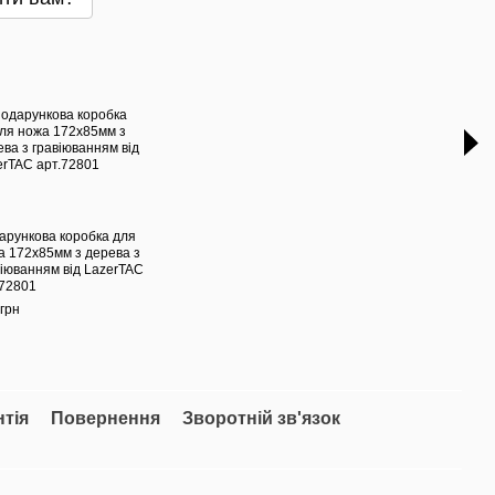
Час
арункова коробка для
Такти
а 172х85мм з дерева з
інди
віюванням від LazerTAC
грав
.72801
вірю
Скла
грн
799 г
1 
нтія
Повернення
Зворотній зв'язок