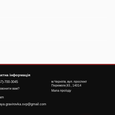
актна інформація
67)-700-3045
м.Чернігів, вул. проспект
Перемоги,93., 14014
звонити вам?
Мапа проїзду
ram
naya.gravirovka.svp@gmail.com