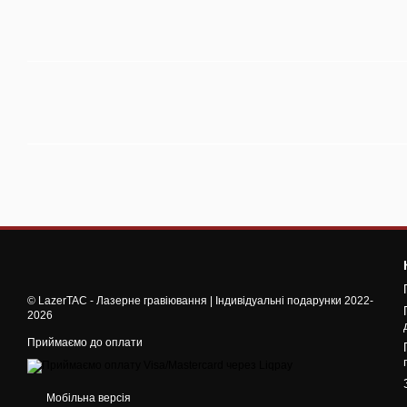
© LazerTAC - Лазерне гравіювання | Індивідуальні подарунки 2022-
2026
Приймаємо до оплати
Мобільна версія