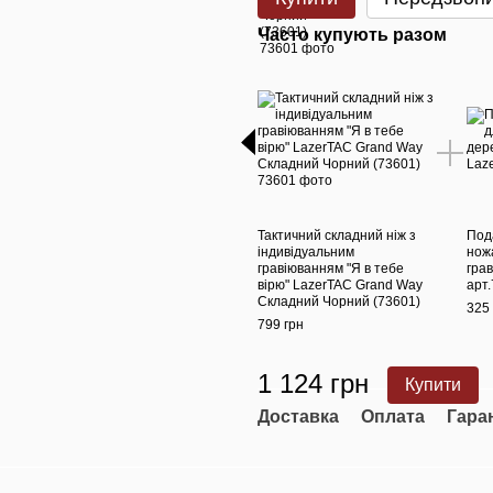
Часто купують разом
Тактичний складний ніж з
Под
індивідуальним
нож
гравіюванням "Я в тебе
гра
вірю" LazerTAC Grand Way
арт
Складний Чорний (73601)
325 
799 грн
1 124 грн
Купити
Доставка
Оплата
Гара