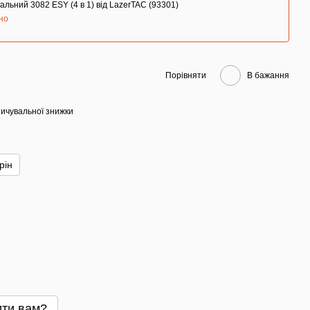
альний 3082 ESY (4 в 1) від LazerTAC (93301)
но
Порівняти
В бажання
ичувальної знижки
рін
ти вам?