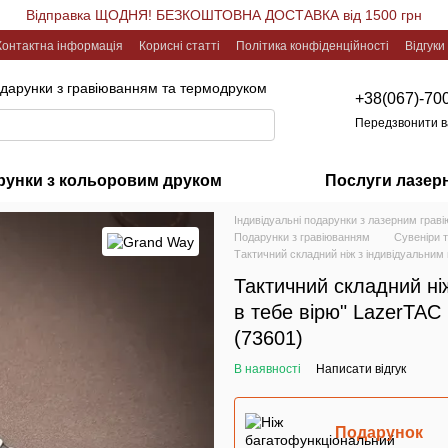
Відправка ЩОДНЯ! БЕЗКОШТОВНА ДОСТАВКА від 1500 грн
Контактна інформація
Корисні статті
Політика конфіденційності
Відгуки
одарунки з гравіюванням та термодруком
+38(067)-70
Передзвонити 
рунки з кольоровим друком
Послуги лазер
Індивідуальні подарунки з лазерним грав
Подарунки з гравіюванням
Сувеніри 
Тактичний складний ніж з індивідуальним
Тактичний складний ні
в тебе вірю" LazerTA
(73601)
В наявності
Написати відгук
Подарунок