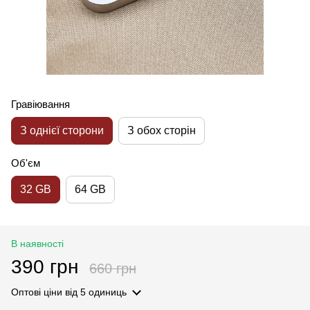
Гравіювання
З однієї сторони
З обох сторін
Об'єм
32 GB
64 GB
В наявності
390 грн
660 грн
Оптові ціни
від 5 одиниць