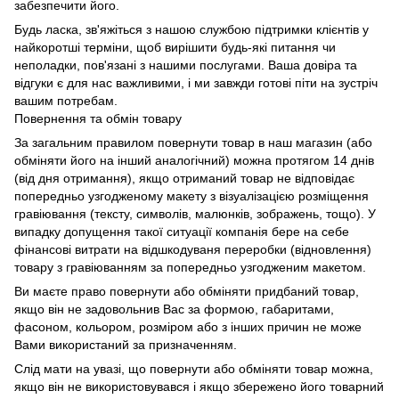
забезпечити його.
Будь ласка, зв'яжіться з нашою службою підтримки клієнтів у
найкоротші терміни, щоб вирішити будь-які питання чи
неполадки, пов'язані з нашими послугами. Ваша довіра та
відгуки є для нас важливими, і ми завжди готові піти на зустріч
вашим потребам.
Повернення та обмін товару
За загальним правилом повернути товар в наш магазин (або
обміняти його на інший аналогічний) можна протягом 14 днів
(від дня отримання), якщо отриманий товар не відповідає
попередньо узгодженому макету з візуалізацією розміщення
гравіювання (тексту, символів, малюнків, зображень, тощо). У
випадку допущення такої ситуації компанія бере на себе
фінансові витрати на відшкодуваня переробки (відновлення)
товару з гравіюванням за попередньо узгодженим макетом.
Ви маєте право повернути або обміняти придбаний товар,
якщо він не задовольнив Вас за формою, габаритами,
фасоном, кольором, розміром або з інших причин не може
Вами використаний за призначенням.
Слід мати на увазі, що повернути або обміняти товар можна,
якщо він не використовувався і якщо збережено його товарний