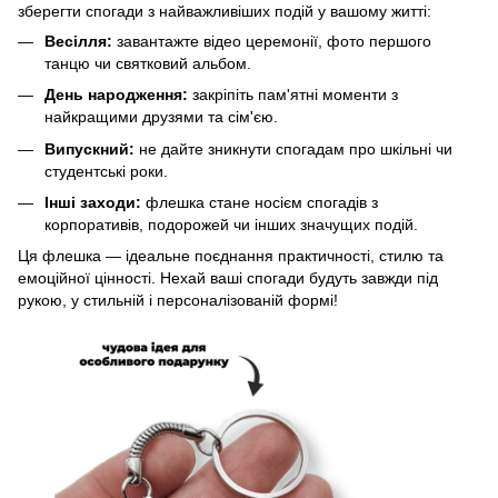
зберегти спогади з найважливіших подій у вашому житті:
Весілля:
завантажте відео церемонії, фото першого
танцю чи святковий альбом.
День народження:
закріпіть пам'ятні моменти з
найкращими друзями та сім'єю.
Випускний:
не дайте зникнути спогадам про шкільні чи
студентські роки.
Інші заходи:
флешка стане носієм спогадів з
корпоративів, подорожей чи інших значущих подій.
Ця флешка — ідеальне поєднання практичності, стилю та
емоційної цінності. Нехай ваші спогади будуть завжди під
рукою, у стильній і персоналізованій формі!