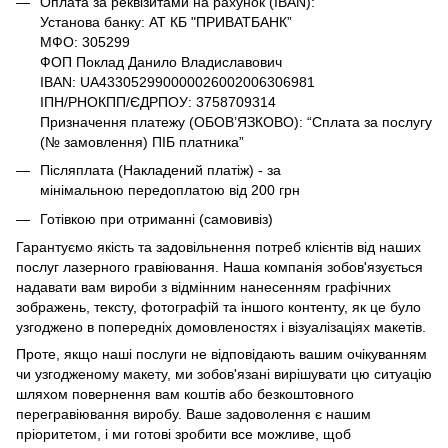
Оплата за реквізитами на рахунок (IBAN):
Установа банку: АТ КБ "ПРИВАТБАНК”
МФО: 305299
ФОП Поклад Данило Владиславович
IBAN: UA433052990000026002006306981
ІПН/РНОКПП/ЄДРПОУ: 3758709314
Призначення платежу (ОБОВ’ЯЗКОВО): “Сплата за послугу
(№ замовлення) ПІБ платника”
Післяплата (Накладений платіж) - за
мінімальною передоплатою від 200 грн
Готівкою при отриманні (самовивіз)
Гарантуємо якість та задовільнення потреб клієнтів від наших
послуг лазерного гравіювання. Наша компанія зобов'язується
надавати вам вироби з відмінним нанесенням графічних
зображень, тексту, фотографій та іншого контенту, як це було
узгоджено в попередніх домовленостях і візуалізаціях макетів.
Проте, якщо наші послуги не відповідають вашим очікуванням
чи узгодженому макету, ми зобов'язані вирішувати цю ситуацію
шляхом повернення вам коштів або безкоштовного
перегравіювання виробу. Ваше задоволення є нашим
пріоритетом, і ми готові зробити все можливе, щоб