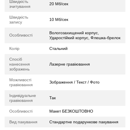
Швидкість
20 Мб/сек
зчитування
Швидкість
10 Мб/сек
запису
Вологозахищений корпус,
Особливості
Ударостійкий корпус, Флешка-брелок
Колір
Стальний
Спосіб
нанесення
Лазерне гравіювання
зображень
Можливості
Зображення / Текст / Фото
гравіювання
Індивідуальне
Так
гравіювання
Особливості
Макет БЕЗКОШТОВНО
Вид пакування
Стандартне подарункове пакування