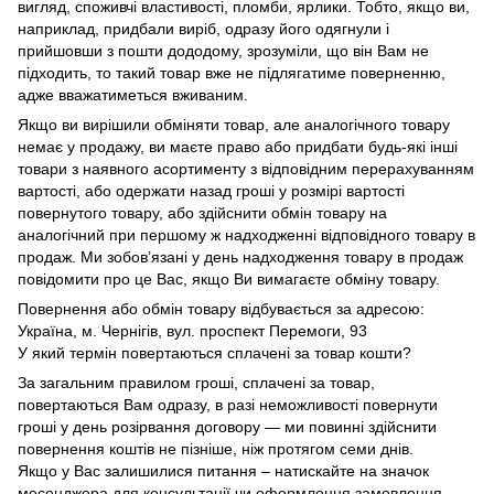
вигляд, споживчі властивості, пломби, ярлики. Тобто, якщо ви,
наприклад, придбали виріб, одразу його одягнули і
прийшовши з пошти дододому, зрозуміли, що він Вам не
підходить, то такий товар вже не підлягатиме поверненню,
адже вважатиметься вживаним.
Якщо ви вирішили обміняти товар, але аналогічного товару
немає у продажу, ви маєте право або придбати будь-які інші
товари з наявного асортименту з відповідним перерахуванням
вартості, або одержати назад гроші у розмірі вартості
повернутого товару, або здійснити обмін товару на
аналогічний при першому ж надходженні відповідного товару в
продаж. Ми зобов’язані у день надходження товару в продаж
повідомити про це Вас, якщо Ви вимагаєте обміну товару.
Повернення або обмін товару відбувається за адресою:
Україна, м. Чернігів, вул. проспект Перемоги, 93
У який термін повертаються сплачені за товар кошти?
За загальним правилом гроші, сплачені за товар,
повертаються Вам одразу, в разі неможливості повернути
гроші у день розірвання договору — ми повинні здійснити
повернення коштів не пізніше, ніж протягом семи днів.
Якщо у Вас залишилися питання – натискайте на значок
месенджера для консультації чи оформлення замовлення