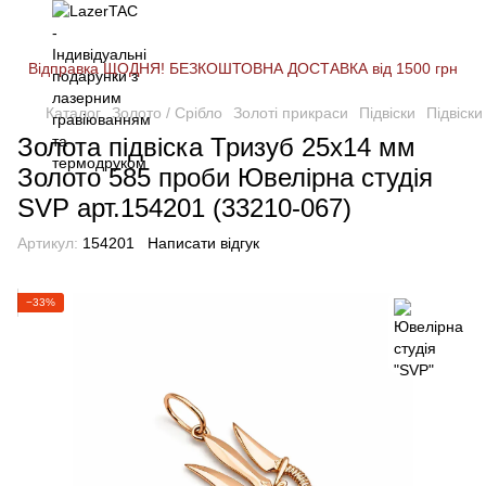
Відправка ЩОДНЯ! БЕЗКОШТОВНА ДОСТАВКА від 1500 грн
Каталог
Золото / Срібло
Золоті прикраси
Підвіски
Підвіски
Золота підвіска Тризуб 25х14 мм
Золото 585 проби Ювелірна студія
SVP арт.154201 (33210-067)
Артикул:
154201
Написати відгук
−33%