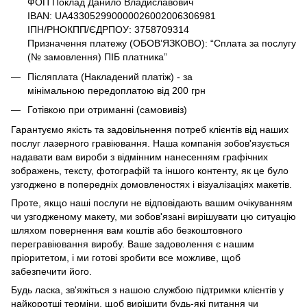
ФОП Поклад Данило Владиславович
IBAN: UA433052990000026002006306981
ІПН/РНОКПП/ЄДРПОУ: 3758709314
Призначення платежу (ОБОВ’ЯЗКОВО): “Сплата за послугу
(№ замовлення) ПІБ платника”
Післяплата (Накладений платіж) - за
мінімальною передоплатою від 200 грн
Готівкою при отриманні (самовивіз)
Гарантуємо якість та задовільнення потреб клієнтів від наших
послуг лазерного гравіювання. Наша компанія зобов'язується
надавати вам вироби з відмінним нанесенням графічних
зображень, тексту, фотографій та іншого контенту, як це було
узгоджено в попередніх домовленостях і візуалізаціях макетів.
Проте, якщо наші послуги не відповідають вашим очікуванням
чи узгодженому макету, ми зобов'язані вирішувати цю ситуацію
шляхом повернення вам коштів або безкоштовного
перегравіювання виробу. Ваше задоволення є нашим
пріоритетом, і ми готові зробити все можливе, щоб
забезпечити його.
Будь ласка, зв'яжіться з нашою службою підтримки клієнтів у
найкоротші терміни, щоб вирішити будь-які питання чи