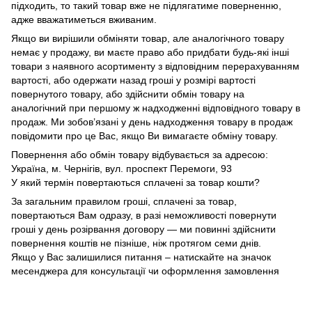
підходить, то такий товар вже не підлягатиме поверненню,
адже вважатиметься вживаним.
Якщо ви вирішили обміняти товар, але аналогічного товару
немає у продажу, ви маєте право або придбати будь-які інші
товари з наявного асортименту з відповідним перерахуванням
вартості, або одержати назад гроші у розмірі вартості
повернутого товару, або здійснити обмін товару на
аналогічний при першому ж надходженні відповідного товару в
продаж. Ми зобов’язані у день надходження товару в продаж
повідомити про це Вас, якщо Ви вимагаєте обміну товару.
Повернення або обмін товару відбувається за адресою:
Україна, м. Чернігів, вул. проспект Перемоги, 93
У який термін повертаються сплачені за товар кошти?
За загальним правилом гроші, сплачені за товар,
повертаються Вам одразу, в разі неможливості повернути
гроші у день розірвання договору — ми повинні здійснити
повернення коштів не пізніше, ніж протягом семи днів.
Якщо у Вас залишилися питання – натискайте на значок
месенджера для консультації чи оформлення замовлення