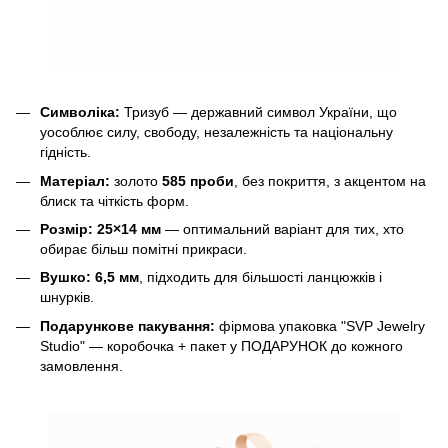
Символіка:
Тризуб — державний символ України, що
уособлює силу, свободу, незалежність та національну
гідність.
Матеріал:
золото
585 проби
, без покриття, з акцентом на
блиск та чіткість форм.
Розмір:
25×14 мм
— оптимальний варіант для тих, хто
обирає більш помітні прикраси.
Вушко:
6,5 мм
, підходить для більшості ланцюжків і
шнурків.
Подарункове пакування:
фірмова упаковка "SVP Jewelry
Studio" — коробочка + пакет у ПОДАРУНОК до кожного
замовлення.