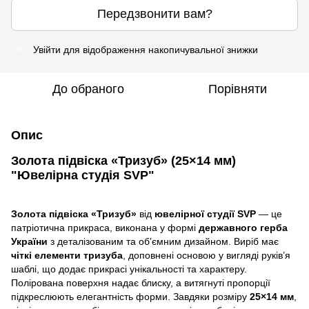
Передзвонити вам?
Увійти
для відображення накопичувальної знижки
%
До обраного
Порівняти
Опис
Золота підвіска «Тризуб» (25×14 мм)
"Ювелірна студія SVP"
Золота підвіска «Тризуб»
від
ювелірної студії SVP
— це
патріотична прикраса, виконана у формі
державного герба
України
з деталізованим та обʼємним дизайном. Виріб має
чіткі елементи тризуба
, доповнені основою у вигляді руків’я
шаблі, що додає прикрасі унікальності та характеру.
Полірована поверхня надає блиску, а витягнуті пропорції
підкреслюють елегантність форми. Завдяки розміру
25×14 мм
,