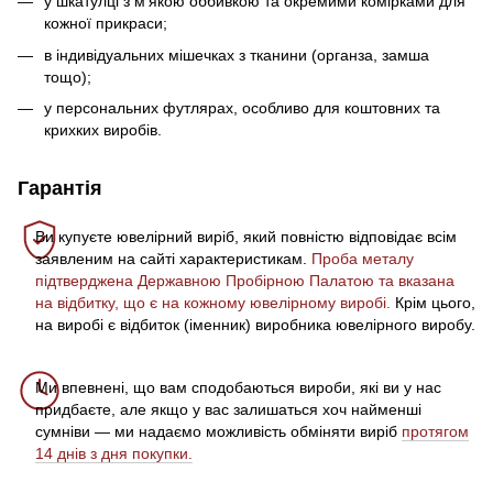
у шкатулці з м’якою оббивкою та окремими комірками для
кожної прикраси;
в індивідуальних мішечках з тканини (органза, замша
тощо);
у персональних футлярах, особливо для коштовних та
крихких виробів.
Гарантія
Ви купуєте ювелірний виріб, який повністю відповідає всім
заявленим на сайті характеристикам.
Проба металу
підтверджена Державною Пробірною Палатою та вказана
на відбитку, що є на кожному ювелірному виробі.
Крім цього,
на виробі є відбиток (іменник) виробника ювелірного виробу.
Ми впевнені, що вам сподобаються вироби, які ви у нас
придбаєте, але якщо у вас залишаться хоч найменші
сумніви — ми надаємо можливість обміняти виріб
протягом
14 днів з дня покупки.