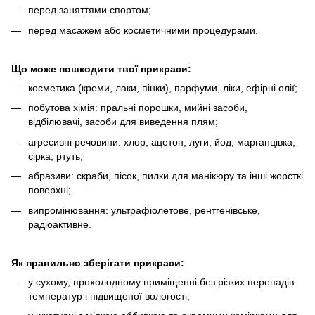
перед заняттями спортом;
перед масажем або косметичними процедурами.
Що може пошкодити твої прикраси:
косметика (креми, лаки, пінки), парфуми, ліки, ефірні олії;
побутова хімія: пральні порошки, мийні засоби,
відбілювачі, засоби для виведення плям;
агресивні речовини: хлор, ацетон, луги, йод, марганцівка,
сірка, ртуть;
абразиви: скраби, пісок, пилки для манікюру та інші жорсткі
поверхні;
випромінювання: ультрафіолетове, рентгенівське,
радіоактивне.
Як правильно зберігати прикраси:
у сухому, прохолодному приміщенні без різких перепадів
температур і підвищеної вологості;