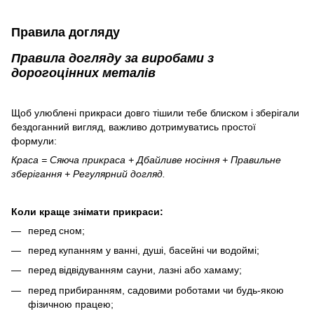
Правила догляду
Правила догляду за виробами з
дорогоцінних металів
Щоб улюблені прикраси довго тішили тебе блиском і зберігали
бездоганний вигляд, важливо дотримуватись простої
формули:
Краса = Сяюча прикраса + Дбайливе носіння + Правильне
зберігання + Регулярний догляд.
Коли краще знімати прикраси:
перед сном;
перед купанням у ванні, душі, басейні чи водоймі;
перед відвідуванням сауни, лазні або хамаму;
перед прибиранням, садовими роботами чи будь-якою
фізичною працею;