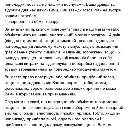
неполадки, пов'язані з нашими послугами. Ваша довіра та
відгуки є для нас важливими, і ми завжди готові піти на зустріч
вашим потребам.
Повернення та обмін товару
За загальним правилом повернути товар в наш магазин (або
обміняти його на інший аналогічний) можна протягом 14 днів
(від дня отримання), якщо отриманий товар не відповідає
попередньо узгодженому макету з візуалізацією розміщення
гравіювання (тексту, символів, малюнків, зображень, тощо). У
випадку допущення такої ситуації компанія бере на себе
фінансові витрати на відшкодуваня переробки (відновлення)
товару з гравіюванням за попередньо узгодженим макетом.
Ви маєте право повернути або обміняти придбаний товар,
якщо він не задовольнив Вас за формою, габаритами,
фасоном, кольором, розміром або з інших причин не може
Вами використаний за призначенням.
Слід мати на увазі, що повернути або обміняти товар можна,
якщо він не використовувався і якщо збережено його товарний
вигляд, споживчі властивості, пломби, ярлики. Тобто, якщо ви,
наприклад, придбали виріб, одразу його одягнули і
прийшовши з пошти дододому, зрозуміли, що він Вам не