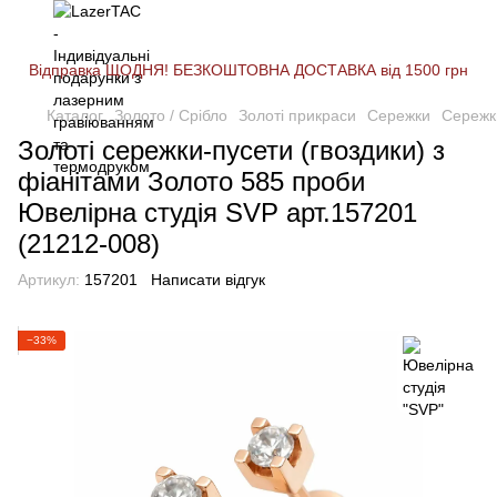
Відправка ЩОДНЯ! БЕЗКОШТОВНА ДОСТАВКА від 1500 грн
Каталог
Золото / Срібло
Золоті прикраси
Сережки
Сережк
Золоті сережки-пусети (гвоздики) з
фіанітами Золото 585 проби
Ювелірна студія SVP арт.157201
(21212-008)
Артикул:
157201
Написати відгук
−33%