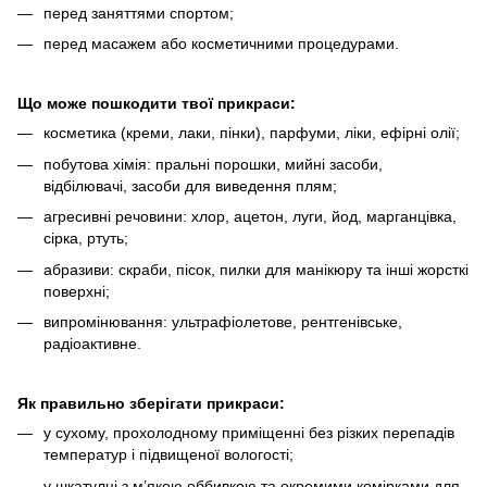
перед заняттями спортом;
перед масажем або косметичними процедурами.
Що може пошкодити твої прикраси:
косметика (креми, лаки, пінки), парфуми, ліки, ефірні олії;
побутова хімія: пральні порошки, мийні засоби,
відбілювачі, засоби для виведення плям;
агресивні речовини: хлор, ацетон, луги, йод, марганцівка,
сірка, ртуть;
абразиви: скраби, пісок, пилки для манікюру та інші жорсткі
поверхні;
випромінювання: ультрафіолетове, рентгенівське,
радіоактивне.
Як правильно зберігати прикраси:
у сухому, прохолодному приміщенні без різких перепадів
температур і підвищеної вологості;
у шкатулці з м’якою оббивкою та окремими комірками для