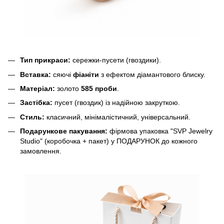
Тип прикраси:
сережки-пусети (гвоздики).
Вставка:
сяючі
фіаніти
з ефектом діамантового блиску.
Матеріал:
золото
585 проби
.
Застібка:
пусет (гвоздик) із надійною закруткою.
Стиль:
класичний, мінімалістичний, універсальний.
Подарункове пакування:
фірмова упаковка "SVP Jewelry
Studio" (коробочка + пакет) у ПОДАРУНОК до кожного
замовлення.