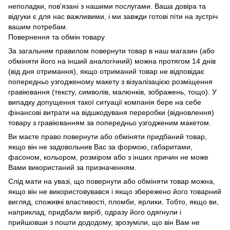
неполадки, пов'язані з нашими послугами. Ваша довіра та
відгуки є для нас важливими, і ми завжди готові піти на зустріч
вашим потребам.
Повернення та обмін товару
За загальним правилом повернути товар в наш магазин (або
обміняти його на інший аналогічний) можна протягом 14 днів
(від дня отримання), якщо отриманий товар не відповідає
попередньо узгодженому макету з візуалізацією розміщення
гравіювання (тексту, символів, малюнків, зображень, тощо). У
випадку допущення такої ситуації компанія бере на себе
фінансові витрати на відшкодуваня переробки (відновлення)
товару з гравіюванням за попередньо узгодженим макетом.
Ви маєте право повернути або обміняти придбаний товар,
якщо він не задовольнив Вас за формою, габаритами,
фасоном, кольором, розміром або з інших причин не може
Вами використаний за призначенням.
Слід мати на увазі, що повернути або обміняти товар можна,
якщо він не використовувався і якщо збережено його товарний
вигляд, споживчі властивості, пломби, ярлики. Тобто, якщо ви,
наприклад, придбали виріб, одразу його одягнули і
прийшовши з пошти дододому, зрозуміли, що він Вам не