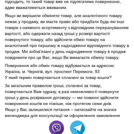
підходить, то такий товар вже не підлягатиме поверненню,
адже вважатиметься вживаним.
Якщо ви вирішили обміняти товар, але аналогічного товару
немає у продажу, ви маєте право або придбати будь-які інші
товари з наявного асортименту з відповідним перерахуванням
вартості, або одержати назад гроші у розмірі вартості
повернутого товару, або здійснити обмін товару на
аналогічний при першому ж надходженні відповідного товару в
продаж. Ми зобов’язані у день надходження товару в продаж
повідомити про це Вас, якщо Ви вимагаєте обміну товару.
Повернення або обмін товару відбувається за адресою:
Україна, м. Чернігів, вул. проспект Перемоги, 93
У який термін повертаються сплачені за товар кошти?
За загальним правилом гроші, сплачені за товар,
повертаються Вам одразу, в разі неможливості повернути
гроші у день розірвання договору — ми повинні здійснити
повернення коштів не пізніше, ніж протягом семи днів.
Якщо у Вас залишилися питання – натискайте на значок
месенджера для консультації чи оформлення замовлення