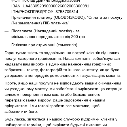
ФОП Поклад Данило Владиславович
IBAN: UA433052990000026002006306981
ІПН/РНОКПП/ЄДРПОУ: 3758709314
Призначення платежу (ОБОВ’ЯЗКОВО): “Сплата за послугу
(№ замовлення) ПІБ платника”
Післяплата (Накладений платіж) - за
мінімальною передоплатою від 200 грн
Готівкою при отриманні (самовивіз)
Гарантуємо якість та задовільнення потреб клієнтів від наших
послуг лазерного гравіювання. Наша компанія зобов'язується
надавати вам вироби з відмінним нанесенням графічних
зображень, тексту, фотографій та іншого контенту, як це було
узгоджено в попередніх домовленостях і візуалізаціях макетів.
Проте, якщо наші послуги не відповідають вашим очікуванням
чи узгодженому макету, ми зобов'язані вирішувати цю ситуацію
шляхом повернення вам коштів або безкоштовного
перегравіювання виробу. Ваше задоволення є нашим
пріоритетом, і ми готові зробити все можливе, щоб
забезпечити його.
Будь ласка, зв'яжіться з нашою службою підтримки клієнтів у
найкоротші терміни, щоб вирішити будь-які питання чи