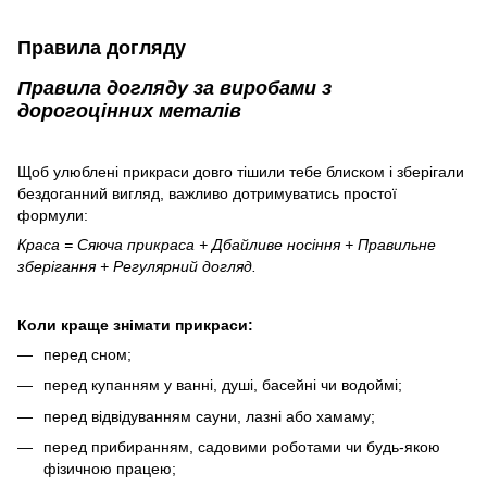
Правила догляду
Правила догляду за виробами з
дорогоцінних металів
Щоб улюблені прикраси довго тішили тебе блиском і зберігали
бездоганний вигляд, важливо дотримуватись простої
формули:
Краса = Сяюча прикраса + Дбайливе носіння + Правильне
зберігання + Регулярний догляд.
Коли краще знімати прикраси:
перед сном;
перед купанням у ванні, душі, басейні чи водоймі;
перед відвідуванням сауни, лазні або хамаму;
перед прибиранням, садовими роботами чи будь-якою
фізичною працею;