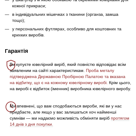
кожної прикраси;
в індивідуальних мішечках з тканини (органза, замша
тощо);
у персональних футлярах, особливо для коштовних та
крихких виробів.
Гарантія
Ви купуєте ювелірний виріб, який повністю відповідає всім
заявленим на сайті характеристикам.
Проба металу
підтверджена Державною Пробірною Палатою та вказана
на відбитку, що є на кожному ювелірному виробі.
Крім цього,
на виробі є відбиток (іменник) виробника ювелірного виробу.
Ми впевнені, що вам сподобаються вироби, які ви у нас
придбаєте, але якщо у вас залишаться хоч найменші
сумніви — ми надаємо можливість обміняти виріб
протягом
14 днів з дня покупки.