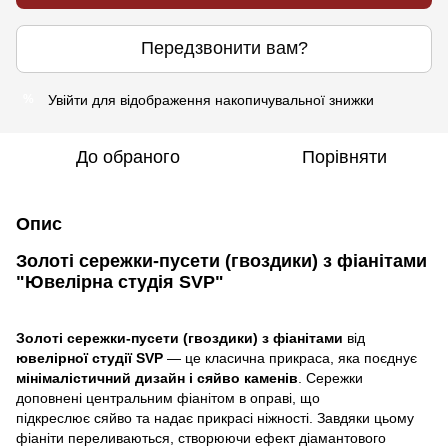
Передзвонити вам?
Увійти
для відображення накопичувальної знижки
%
До обраного
Порівняти
Опис
Золоті сережки-пусети (гвоздики) з фіанітами
"Ювелірна студія SVP"
Золоті сережки-пусети (гвоздики) з фіанітами
від
ювелірної студії SVP
— це класична прикраса, яка поєднує
мінімалістичний дизайн і сяйво каменів
. Сережки
доповнені центральним фіанітом в оправі, що
підкреслює сяйво та надає прикрасі ніжності. Завдяки цьому
фіаніти переливаються, створюючи ефект діамантового