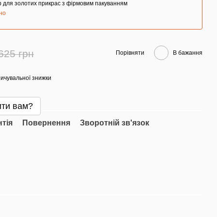
 для золотих прикрас з фірмовим пакуванням
но
625 грн
Порівняти
В бажання
ичувальної знижки
ти вам?
нтія
Повернення
Зворотній зв'язок