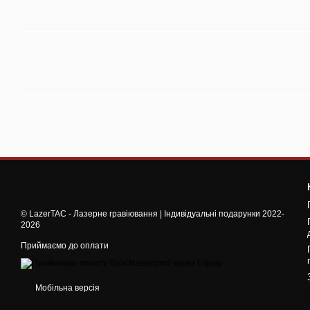
© LazerTAC - Лазерне гравіювання | Індивідуальні подарунки 2022-
2026
Приймаємо до оплати
Мобільна версія