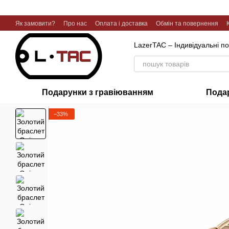
Перейти до основного контенту
Як замовити?
Про нас
Оплата і доставка
Обмін та повернення
Галерея робіт
LazerTAC – Індивідуальні п
Подарунки з гравіюванням
Пода
−33%