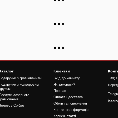
Каталог
Клієнтам
Конт
Подарунки з гравіюванням
Вхід до кабінету
+38(0
Подарунки з кольоровим
Як замовити?
Перед
друком
Про нас
Teleg
Послуги лазерного
Оплата і доставка
гравіювання
lazer
Обмін та повернення
Золото / Срібло
Контактна інформація
Корисні статті