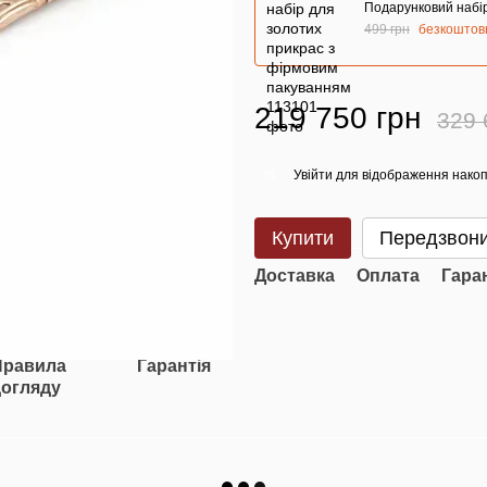
Подарунковий набір
499 грн
безкоштов
219 750 грн
329 
Увійти
для відображення накоп
%
Купити
Передзвони
Доставка
Оплата
Гара
Правила
Гарантія
догляду