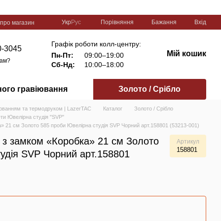
Порівняння
Укр
Рус
Бажання
Вхід
 про магазин
Графік роботи колл-центру:
0-3045
Мій кошик
Пн-Пт:
09:00–19:00
вам?
Сб-Нд:
10:00–18:00
ного гравіювання
Золото / Срібло
іюванням та термодруком | LazerTAC
Каталог
Золото / Срібло
ти Ювелірна студія "SVP"
» 21 см Золото 585 проби Ювелірна студія SVP Чорний арт.158801 (53213-001)
 з замком «Коробка» 21 см Золото
Артикул
158801
удія SVP Чорний арт.158801