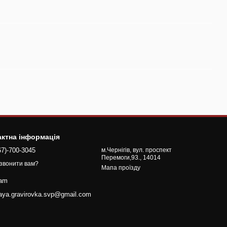
актна інформація
67)-700-3045
м.Чернігів, вул. проспект
Перемоги,93., 14014
звонити вам?
Мапа проїзду
ram
naya.gravirovka.svp@gmail.com