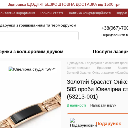
Відправка ЩОДНЯ! БЕЗКОШТОВНА ДОСТАВКА від 1500 грн
Контактна інформація
Корисні статті
Політика конфіденційності
Відгуки
одарунки з гравіюванням та термодруком
+38(067)-70
Передзвонити 
рунки з кольоровим друком
Послуги лазер
Індивідуальні подарунки з лазерним грав
Золоті прикраси
Браслети
Брасле
Золотий браслет Онікс з замком «Коробка
Золотий браслет Онікс
585 проби Ювелірна ст
(53213-001)
В наявності
Написати відгук
Подарунок