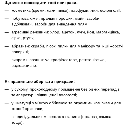
Що може пошкодити твої прикраси:
косметика (креми, лаки, пінки), парфуми, ліки, ефірні олії;
побутова хімія: пральні порошки, мийні засоби,
відбілювачі, засоби для виведення плям;
агресивні речовини: хлор, ацетон, луги, йод, марганцівка,
сірка, ртуть;
абразиви: скраби, пісок, пилки для манікюру та інші жорсткі
поверхні;
випромінювання: ультрафіолетове, рентгенівське,
радіоактивне.
Як правильно зберігати прикраси:
у сухому, прохолодному приміщенні без різких перепадів
температур і підвищеної вологості;
у шкатулці з м’якою оббивкою та окремими комірками для
кожної прикраси;
в індивідуальних мішечках з тканини (органза, замша
тощо);