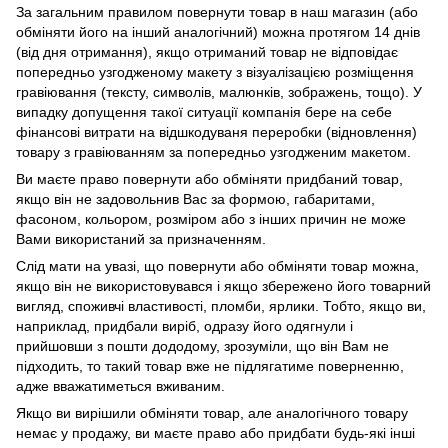
За загальним правилом повернути товар в наш магазин (або
обміняти його на інший аналогічний) можна протягом 14 днів
(від дня отримання), якщо отриманий товар не відповідає
попередньо узгодженому макету з візуалізацією розміщення
гравіювання (тексту, символів, малюнків, зображень, тощо). У
випадку допущення такої ситуації компанія бере на себе
фінансові витрати на відшкодуваня переробки (відновлення)
товару з гравіюванням за попередньо узгодженим макетом.
Ви маєте право повернути або обміняти придбаний товар,
якщо він не задовольнив Вас за формою, габаритами,
фасоном, кольором, розміром або з інших причин не може
Вами використаний за призначенням.
Слід мати на увазі, що повернути або обміняти товар можна,
якщо він не використовувався і якщо збережено його товарний
вигляд, споживчі властивості, пломби, ярлики. Тобто, якщо ви,
наприклад, придбали виріб, одразу його одягнули і
прийшовши з пошти дододому, зрозуміли, що він Вам не
підходить, то такий товар вже не підлягатиме поверненню,
адже вважатиметься вживаним.
Якщо ви вирішили обміняти товар, але аналогічного товару
немає у продажу, ви маєте право або придбати будь-які інші