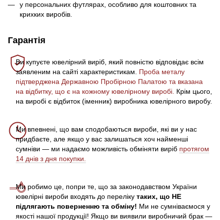
у персональних футлярах, особливо для коштовних та
крихких виробів.
Гарантія
Ви купуєте ювелірний виріб, який повністю відповідає всім
заявленим на сайті характеристикам.
Проба металу
підтверджена Державною Пробірною Палатою та вказана
на відбитку, що є на кожному ювелірному виробі.
Крім цього,
на виробі є відбиток (іменник) виробника ювелірного виробу.
Ми впевнені, що вам сподобаються вироби, які ви у нас
придбаєте, але якщо у вас залишаться хоч найменші
сумніви — ми надаємо можливість обміняти виріб
протягом
14 днів з дня покупки.
Ми робимо це, попри те, що за законодавством України
ювелірні вироби входять до переліку
таких, що НЕ
підлягають поверненню та обміну!
Ми не сумніваємося у
якості нашої продукції! Якщо ви виявили виробничий брак —