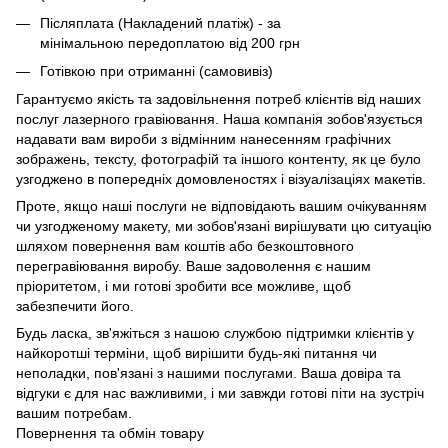
Післяплата (Накладений платіж) - за
мінімальною передоплатою від 200 грн
Готівкою при отриманні (самовивіз)
Гарантуємо якість та задовільнення потреб клієнтів від наших
послуг лазерного гравіювання. Наша компанія зобов'язується
надавати вам вироби з відмінним нанесенням графічних
зображень, тексту, фотографій та іншого контенту, як це було
узгоджено в попередніх домовленостях і візуалізаціях макетів.
Проте, якщо наші послуги не відповідають вашим очікуванням
чи узгодженому макету, ми зобов'язані вирішувати цю ситуацію
шляхом повернення вам коштів або безкоштовного
перегравіювання виробу. Ваше задоволення є нашим
пріоритетом, і ми готові зробити все можливе, щоб
забезпечити його.
Будь ласка, зв'яжіться з нашою службою підтримки клієнтів у
найкоротші терміни, щоб вирішити будь-які питання чи
неполадки, пов'язані з нашими послугами. Ваша довіра та
відгуки є для нас важливими, і ми завжди готові піти на зустріч
вашим потребам.
Повернення та обмін товару