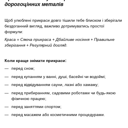
дорогоцінних металів
Щоб улюблені прикраси довго тішили тебе блиском і зберігали
бездоганний вигляд, важливо дотримуватись простої
формули:
Краса = Сяюча прикраса + Дбайливе носіння + Правильне
зберігання + Регулярний догляд.
Коли краще знімати прикраси:
перед сном;
перед купанням у ванні, душі, басейні чи водоймі;
перед відвідуванням сауни, лазні або хамаму;
перед прибиранням, садовими роботами чи будь-якою
фізичною працею;
перед заняттями спортом;
перед масажем або косметичними процедурами.