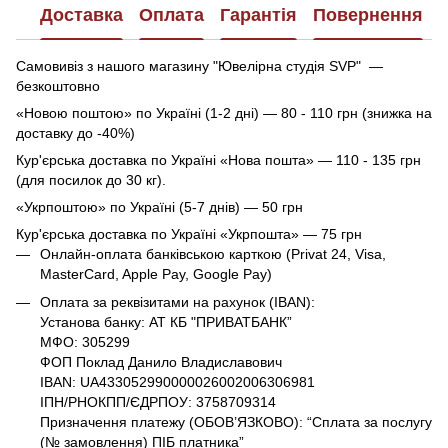
Доставка
Оплата
Гарантія
Повернення
Самовивіз з нашого магазину "Ювелірна студія SVP" —
безкоштовно
«Новою поштою» по Україні (1-2 дні) — 80 - 110 грн (знижка на
доставку до -40%)
Кур'єрська доставка по Україні «Нова пошта» — 110 - 135 грн
(для посилок до 30 кг).
«Укрпоштою» по Україні (5-7 днів) — 50 грн
Кур'єрська доставка по Україні «Укрпошта» — 75 грн
Онлайн-оплата банківською карткою (Privat 24, Visa,
MasterCard, Apple Pay, Google Pay)
Оплата за реквізитами на рахунок (IBAN):
Установа банку: АТ КБ "ПРИВАТБАНК”
МФО: 305299
ФОП Поклад Данило Владиславович
IBAN: UA433052990000026002006306981
ІПН/РНОКПП/ЄДРПОУ: 3758709314
Призначення платежу (ОБОВ’ЯЗКОВО): “Сплата за послугу
(№ замовлення) ПІБ платника”