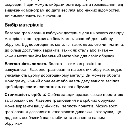
шедеври. Пари можуть вибрати різні варіанти гравіювання: від
вишуканих монограм до дати весілля або ніжних відомостей,
які символізують їхнє кохання.
Вибір матеріалів
Лазерне гравіювання каблучок доступне для широкого спектру
матеріалів, що відкриває безліч можливостей для вибору
обручок. Від дорогоцінних металів, таких як золото чи платина,
до більш доступних варіантів, таких як сталь або титан —
кожен може знайти ідеальний матеріал для своїх обручок.
Елегантність золота:
Золото — символ розкіші та
вишуканості. Лазерне гравіювання на золотих обручках додає
унікальність цьому дорогоцінному металу. Ви можете обрати
монограму, ніжний орнамент або навіть дату вашого весілля,
щоб підкреслити елегантність вашої обручки.
Стриманість срібла:
Срібло завжди вражає своєю простотою
та стриманістю. Лазерне гравіювання на срібних обручках
може виразити вашу ніжність і теплоту почуттів. Можливості
гравіювання дозволяють створювати дивовижні візерунки, що
додають особливий шар глибини та значення вашим
обручкам.