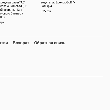
ородица LazerTAC
водителя. Брелок Golf IV
Грав
жавеющая сталь, С
Гольф 4
сыно
ой стороны, Без
335 грн
375 г
инового бампера
601)
грн
83
нтия
Возврат
Обратная связь