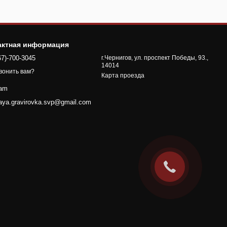
актная информация
67)-700-3045
г.Чернигов, ул. проспект Победы, 93.,
14014
вонить вам?
Карта проезда
ram
naya.gravirovka.svp@gmail.com