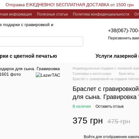
Отправка ЕЖЕДНЕВНО! БЕСПЛАТНАЯ ДОСТАВКА от 1500 грн
ктная информация
Полезные статьи
Политика конфиденциальности
От
 подарки с гравировкой и
+38(067)-700
Перезвонить вам
рки с цветной печатью
Услуги лазерной
Индивидуальные подарки с лазерной гра
Сувениры и аксессуары
Браслеты
Браслет с гравировкой на подарок плетен
Браслет с гравировкой
для сына. Гравировка 
В наличии
Оставить отзыв
375 грн
475 грн
Войти
для отображения накопи
%