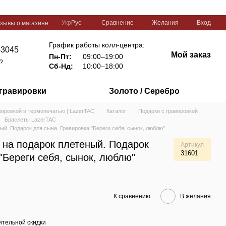
Сравнение
Укр
Рус
Желания
Вход
зывы о магазине
График работы колл-центра:
-3045
Мой заказ
Пн-Пт:
09:00–19:00
?
Сб-Нд:
10:00–18:00
 гравировки
Золото / Серебро
вировкой и термопечатью | LazerTAC
Каталог
Подарки с гравировкой
Браслеты LazerTAC
ый. Подарок для сына. Гравировка "Береги себя, сынок, люблю"
 на подарок плетеный. Подарок
Артикул
31601
"Береги себя, сынок, люблю"
К сравнению
В желания
тельной скидки