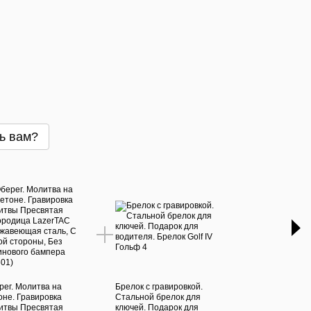
ь вам?
Час
рег. Молитва на
Брелок с гравировкой.
Брас
оне. Гравировка
Стальной брелок для
пода
итвы Пресвятая
ключей. Подарок для
Пода