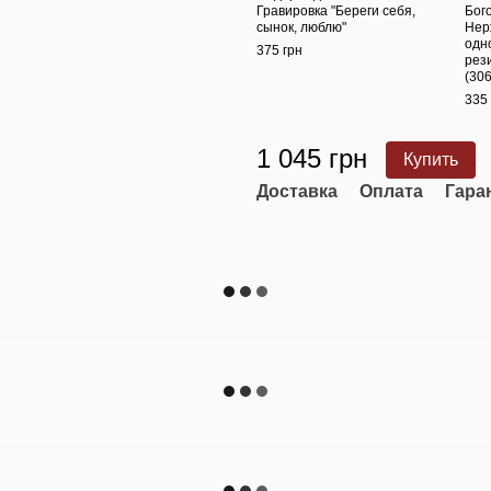
Гравировка "Береги себя,
Бог
сынок, люблю"
Нер
одн
375 грн
рез
(30
335 
1 045 грн
Купить
Доставка
Оплата
Гара