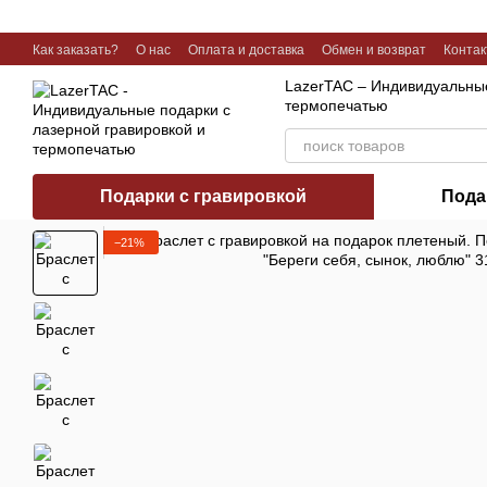
Перейти к основному контенту
Как заказать?
О нас
Оплата и доставка
Обмен и возврат
Конта
Галерея работ
LazerTAC – Индивидуальные
термопечатью
Подарки с гравировкой
Пода
−21%