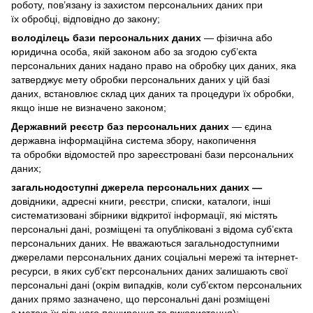
роботу, пов’язану із захистом персональних даних при
їх обробці, відповідно до закону;
володілець бази персональних даних
— фізична або
юридична особа, якій законом або за згодою суб’єкта
персональних даних надано право на обробку цих даних, яка
затверджує мету обробки персональних даних у цій базі
даних, встановлює склад цих даних та процедури їх обробки,
якщо інше не визначено законом;
Державний реєстр баз персональних даних
— єдина
державна інформаційна система збору, накопичення
та обробки відомостей про зареєстровані бази персональних
даних;
загальнодоступні джерела персональних даних —
довідники, адресні книги, реєстри, списки, каталоги, інші
систематизовані збірники відкритої інформації, які містять
персональні дані, розміщені та опубліковані з відома суб’єкта
персональних даних. Не вважаються загальнодоступними
джерелами персональних даних соціальні мережі та інтернет-
ресурси, в яких суб’єкт персональних даних залишають свої
персональні дані (окрім випадків, коли суб’єктом персональних
даних прямо зазначено, що персональні дані розміщені
з метою їх вільного поширення та використання);