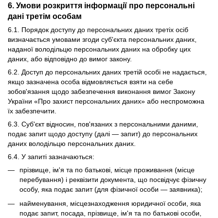
6. Умови розкриття інформації про персональні
дані третім особам
6.1. Порядок доступу до персональних даних третіх осіб
визначається умовами згоди суб'єкта персональних даних,
наданої володільцю персональних даних на обробку цих
даних, або відповідно до вимог закону.
6.2. Доступ до персональних даних третій особі не надається,
якщо зазначена особа відмовляється взяти на себе
зобов'язання щодо забезпечення виконання вимог Закону
України «Про захист персональних даних» або неспроможна
їх забезпечити.
6.3. Суб'єкт відносин, пов'язаних з персональними даними,
подає запит щодо доступу (далі — запит) до персональних
даних володільцю персональних даних.
6.4. У запиті зазначаються:
прізвище, ім'я та по батькові, місце проживання (місце
перебування) і реквізити документа, що посвідчує фізичну
особу, яка подає запит (для фізичної особи — заявника);
найменування, місцезнаходження юридичної особи, яка
подає запит, посада, прізвище, ім'я та по батькові особи,