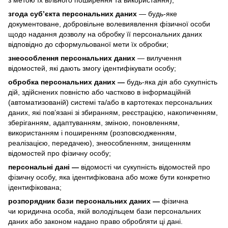
згода суб’єкта персональних даних
— будь-яке
документоване, добровільне волевиявлення фізичної особи
щодо надання дозволу на обробку її персональних даних
відповідно до сформульованої мети їх обробки;
знеособлення персональних даних
— вилучення
відомостей, які дають змогу ідентифікувати особу;
обробка персональних даних —
будь-яка дія або сукупність
дій, здійснених повністю або частково в інформаційній
(автоматизованій) системі та/або в картотеках персональних
даних, які пов’язані зі збиранням, реєстрацією, накопиченням,
зберіганням, адаптуванням, зміною, поновленням,
використанням і поширенням (розповсюдженням,
реалізацією, передачею), знеособленням, знищенням
відомостей про фізичну особу;
персональні дані —
відомості чи сукупність відомостей про
фізичну особу, яка ідентифікована або може бути конкретно
ідентифікована;
розпорядник бази персональних даних —
фізична
чи юридична особа, якій володільцем бази персональних
даних або законом надано право обробляти ці дані.