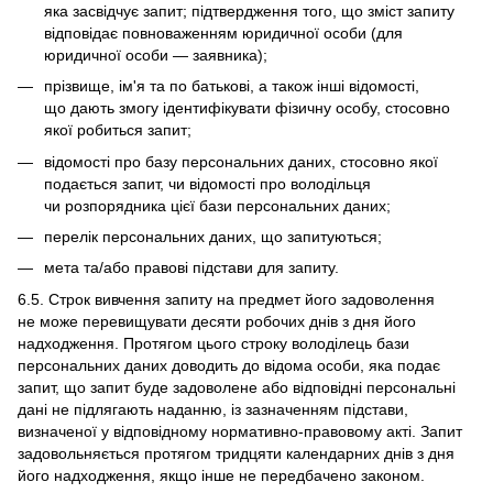
яка засвідчує запит; підтвердження того, що зміст запиту
відповідає повноваженням юридичної особи (для
юридичної особи — заявника);
прізвище, ім'я та по батькові, а також інші відомості,
що дають змогу ідентифікувати фізичну особу, стосовно
якої робиться запит;
відомості про базу персональних даних, стосовно якої
подається запит, чи відомості про володільця
чи розпорядника цієї бази персональних даних;
перелік персональних даних, що запитуються;
мета та/або правові підстави для запиту.
6.5. Строк вивчення запиту на предмет його задоволення
не може перевищувати десяти робочих днів з дня його
надходження. Протягом цього строку володілець бази
персональних даних доводить до відома особи, яка подає
запит, що запит буде задоволене або відповідні персональні
дані не підлягають наданню, із зазначенням підстави,
визначеної у відповідному нормативно-правовому акті. Запит
задовольняється протягом тридцяти календарних днів з дня
його надходження, якщо інше не передбачено законом.