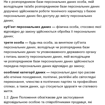
Не є розпорядником бази персональних даних особа, якій
володільцем та/або розпорядником бази персональних даних
доручено здійснювати роботи технічного характеру з базою
персональних даних без доступу до змісту персональних
даних;
суб’єкт персональних даних —
фізична особа, стосовно якої
відповідно до закону здійснюється обробка її персональних
даних;
третя особа —
будь-яка особа, за винятком суб’єкта
персональних даних, володільця чи розпорядника бази
персональних даних та уповноваженого державного органу
з питань захисту персональних даних, якій володільцем
чи розпорядником бази персональних даних здійснюється
передача персональних даних відповідно до закону;
особливі категорії даних —
персональні дані про расове
або етнічне походження, політичні, релігійні або світоглядні
переконання, членство в політичних партіях та професійних
спілках, а також даних, що стосуються здоров’я чи статевого
життя.
1.2. Дане Положення обов’язкове для застосування
відповідальною особою та співробітниками продавця, які