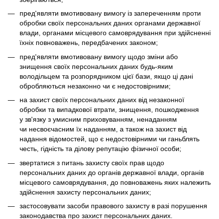
пред'являти вмотивовану вимогу із запереченням проти
обробки своїх персональних даних органами державної
влади, органами місцевого самоврядування при здійсненні
їхніх повноважень, передбачених законом;
пред'являти вмотивовану вимогу щодо зміни або
знищення своїх персональних даних будь-яким
володільцем та розпорядником цієї бази, якщо ці дані
обробляються незаконно чи є недостовірними;
на захист своїх персональних даних від незаконної
обробки та випадкової втрати, знищення, пошкодження
у зв'язку з умисним приховуванням, ненаданням
чи несвоєчасним їх наданням, а також на захист від
надання відомостей, що є недостовірними чи ганьблять
честь, гідність та ділову репутацію фізичної особи;
звертатися з питань захисту своїх прав щодо
персональних даних до органів державної влади, органів
місцевого самоврядування, до повноважень яких належить
здійснення захисту персональних даних;
застосовувати засоби правового захисту в разі порушення
законодавства про захист персональних даних.