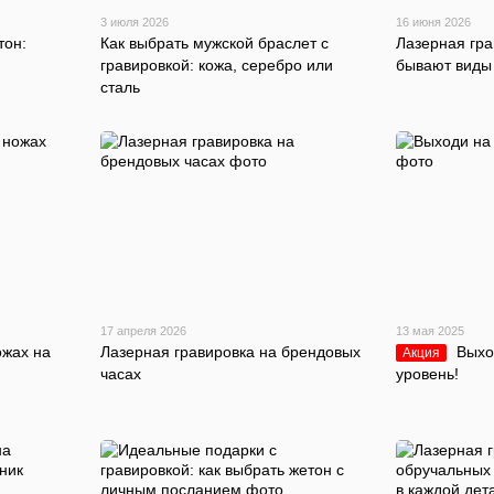
3 июля 2026
16 июня 2026
тон:
Как выбрать мужской браслет с
Лазерная грав
гравировкой: кожа, серебро или
бывают виды
сталь
17 апреля 2026
13 мая 2025
ожах на
Лазерная гравировка на брендовых
Выхо
Акция
часах
уровень!