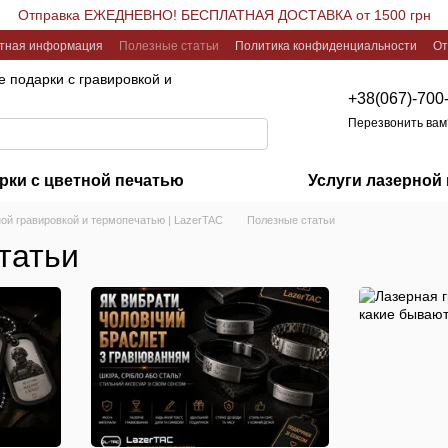
Отправка ЕЖЕДНЕВНО! БЕСПЛАТНАЯ ДОСТАВКА от 1500 грн
ктная информация
Полезные статьи
Политика конфиденциальности
От
 подарки с гравировкой и
+38(067)-700
Перезвонить вам
рки с цветной печатью
Услуги лазерной
ой гравировкой и термопечатью | LazerTAC
Полезные статьи
татьи