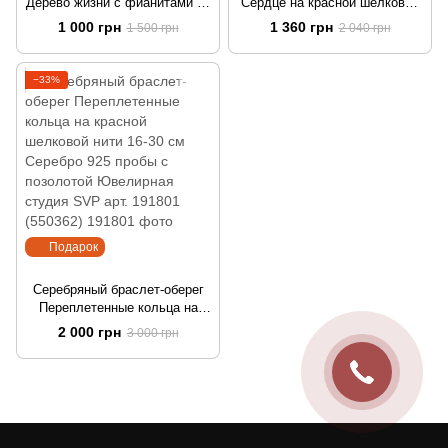
Дерево жизни с фианитами на
Сердце на красной шелковой
красной шелковой нити 12-20
нити 15,5-21 см Серебро 925
1 000 грн
1 360 грн
1 500 грн
2 040 грн
см Серебро 925 пробы
пробы Ювелирная студия
Ювелирная студия SVP арт.
SVP арт. 191501 (550202)
191701 (550231б)
−33%
Подарок
Серебряный браслет-оберег
Переплетенные кольца на
красной шелковой нити 16-30
2 000 грн
3 000 грн
см Серебро 925 пробы с
позолотой Ювелирная студия
SVP арт. 191801 (550362)