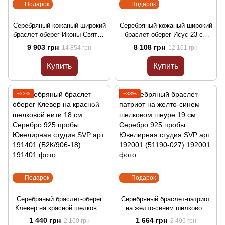
Подарок
Подарок
Серебряный кожаный широкий
Серебряный кожаный широкий
браслет-оберег Иконы Святых
браслет-оберег Исус 23 см
22 см Серебро 925 пробы
Серебро 925 пробы Черненое
9 903 грн
8 108 грн
14 854 грн
12 161 грн
Черненое Ювелирная студия
Ювелирная студия SVP
SVP арт. 163301 (75338*)
арт.164701 (75333*)
Купить
Купить
−33%
−33%
Подарок
Подарок
Серебряный браслет-оберег
Серебряный браслет-патриот
Клевер на красной шелковой
на желто-синем шелковом
нити 18 см Серебро 925 пробы
шнуре 19 см Серебро 925
1 440 грн
1 664 грн
2 160 грн
2 496 грн