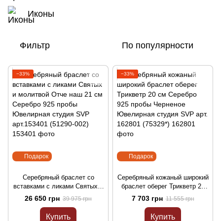
Иконы
Фильтр
По популярности
−33%
−33%
Подарок
Подарок
Серебряный браслет со
Серебряный кожаный широкий
вставками с ликами Святых и
браслет оберег Трикветр 20
молитвой Отче наш 21 см
см Серебро 925 пробы
26 650 грн
7 703 грн
39 975 грн
11 555 грн
Серебро 925 пробы
Черненое Ювелирная студия
Ювелирная студия SVP
SVP арт. 162801 (75329*)
Купить
Купить