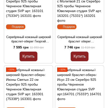
Подарок
Подарок
Серебряный кожаный широкий
Серебряный кожаный широкий
браслет-оберег Георгий
браслет оберег
Победоносец 21 см Серебро
Семистрельная Богородица с
7 595 грн
7 746 грн
11 393 грн
11 618 грн
925 пробы Черненое
Молитвой 21 см Серебро 925
Ювелирная студия SVP арт.
пробы Черненое Ювелирная
Купить
Купить
163101 (75334*)
студия SVP арт. 163201
(75331*)
−33%
−33%