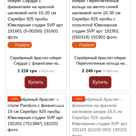
Подарок
Подарок
Серебряный браслет-оберег
Серебряный браслет-оберег
Сердце с фианитами на
Переплетенные кольца на
красной шелковой нити 15-20
желто-синей шелковой нити
1 216 грн
2 240 грн
1 824 грн
3 360 грн
см Серебро 925 пробы
16-30 см Серебро 925 пробы с
Ювелирная студия SVP арт.
позолотой Ювелирная студия
Купить
Купить
191601 (5-0026б)
SVP арт. 191901 (550318)
−33%
−33%