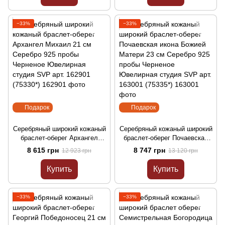
арт.153401 (51290-002)
−33%
−33%
Подарок
Подарок
Серебряный широкий кожаный
Серебряный кожаный широкий
браслет-оберег Архангел
браслет-оберег Почаевская
Михаил 21 см Серебро 925
икона Божией Матери 23 см
8 615 грн
8 747 грн
12 923 грн
13 120 грн
пробы Черненое Ювелирная
Серебро 925 пробы Черненое
студия SVP арт. 162901
Ювелирная студия SVP арт.
Купить
Купить
(75330*)
163001 (75335*)
−33%
−33%