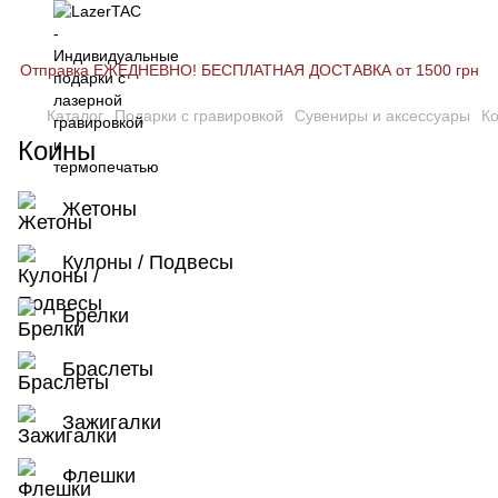
Отправка ЕЖЕДНЕВНО! БЕСПЛАТНАЯ ДОСТАВКА от 1500 грн
Каталог
Подарки с гравировкой
Сувениры и аксессуары
К
Коины
Жетоны
Кулоны / Подвесы
Брелки
Браслеты
Зажигалки
Флешки