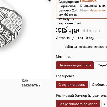
Подарок
Стандартная шарико
50 грн
бесплатно
335 грн
445 грн
Оптовые цены от 10 единиц
Войти
для отображения накопи
%
Материал
Нержавеющая сталь
Сереб
Гравировка
Как
С одной стороны
С обеих 
заказать?
Резиновый бампер (глушитель
Без резинового бампера
С