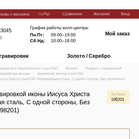
Сравнение
Укр
Рус
Желания
Вход
зывы о магазине
График работы колл-центра:
-3045
Мой заказ
Пн-Пт:
09:00–19:00
?
Сб-Нд:
10:00–18:00
 гравировки
Золото / Серебро
вировкой и термопечатью | LazerTAC
Каталог
Подарки с гравировкой
Армейские жетоны
Армейские жетоны LazerTAC
исуса Христа LazerTAC Нержавеющая сталь, С одной стороны, Без резинового
авировкой иконы Иисуса Христа
Артикул
198201
 сталь, С одной стороны, Без
198201)