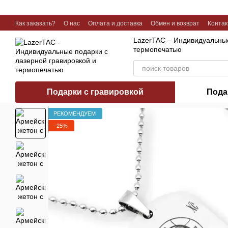
Перейти к основному контенту
Как заказать?
О нас
Оплата и доставка
Обмен и возврат
Конта
Галерея работ
LazerTAC – Индивидуальные
термопечатью
Подарки с гравировкой
Пода
РЕКОМЕНДУЕМ
−25%