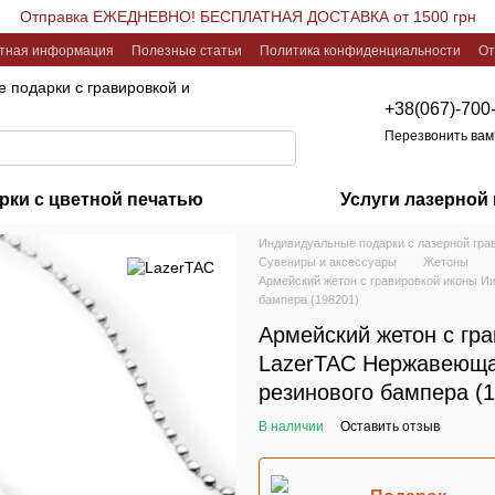
Отправка ЕЖЕДНЕВНО! БЕСПЛАТНАЯ ДОСТАВКА от 1500 грн
ктная информация
Полезные статьи
Политика конфиденциальности
От
 подарки с гравировкой и
+38(067)-700
Перезвонить вам
рки с цветной печатью
Услуги лазерной
Индивидуальные подарки с лазерной гра
Сувениры и аксессуары
Жетоны
Армейский жетон с гравировкой иконы И
бампера (198201)
Армейский жетон с гр
LazerTAC Нержавеющая
резинового бампера (
В наличии
Оставить отзыв