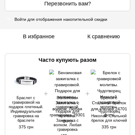
Перезвонить вам?
Войти
для отображения накопительной скидки
%
В избранное
К сравнению
Часто купують разом
Браслет с
Бензиновая
Брелок с
гравировкой на
зажигалка с
гравировкой
подарок плетеный.
гравировкой.
молитвы.
Индивидуальная
Подарок для
Чудотворец
гравировка на
мужчины.
Николай. Стальной
браслете
Зажигалка с
брелок для ключей
волком. Любая
375 грн
335 грн
гравировка