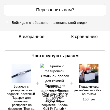
Перезвонить вам?
Войти
для отображения накопительной скидки
%
В избранное
К сравнению
Часто купують разом
Браслет с
Брелок с
Подарункова
гравировкой на
гравировкой.
дерев'яна коробка з
подарок, плетеный.
Стальной брелок
бантиком
Подарок для
для ключей.
150 грн
мужчины.
Подарок для
Гравировка на
водителя. Брелок
браслете "Всегда
Golf IV Гольф 4