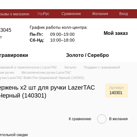
Сравнение
Укр
Рус
Желания
Вход
зывы о магазине
График работы колл-центра:
-3045
Мой заказ
Пн-Пт:
09:00–19:00
?
Сб-Нд:
10:00–18:00
 гравировки
Золото / Серебро
вировкой и термопечатью | LazerTAC
Каталог
Подарки с гравировкой
ие ручки
Металлические ручки LazerTAC
учки LazerTAC Bullet Pen Шариковый Черный (140301)
ржень х2 шт для ручки LazerTAC
Артикул
140301
Черный (140301)
К сравнению
В желания
тельной скидки