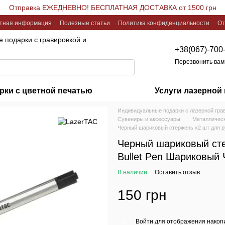
Отправка ЕЖЕДНЕВНО! БЕСПЛАТНАЯ ДОСТАВКА от 1500 грн
ктная информация
Полезные статьи
Политика конфиденциальности
От
 подарки с гравировкой и
+38(067)-700
Перезвонить вам
рки с цветной печатью
Услуги лазерной
Индивидуальные подарки с лазерной гра
Сувениры и аксессуары
Металлическ
Черный шариковый стержень х2 шт для р
Черный шариковый сте
Bullet Pen Шариковый 
В наличии
Оставить отзыв
150 грн
Войти
для отображения накопи
%