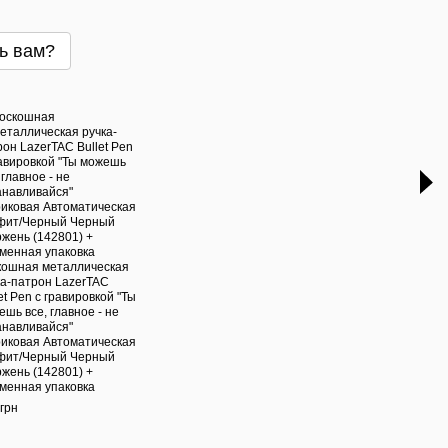
ь вам?
Час
кошная металлическая
Черн
ка-патрон LazerTAC
стер
et Pen с гравировкой "Ты
Lazer
шь все, главное - не
Шари
анавливайся"
(140
иковая Автоматическая
150 г
фит/Черный Черный
ржень (142801) +
менная упаковка
грн