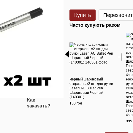
Купить
Перезвонит
Часто купують разом
Черный шариковый
Рос
стержень х2 шт для ручки
руч
LazerTAC Bullet Pen
Bull
Шариковый Черный
може
(140301)
ост
Как
Шар
150 грн
заказать?
Гра
сте
Фир
995 