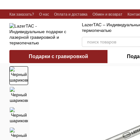
Перейти к основному контенту
Как заказать?
О нас
Оплата и доставка
Обмен и возврат
Конта
Галерея работ
LazerTAC – Индивидуальные
термопечатью
Подарки с гравировкой
Пода