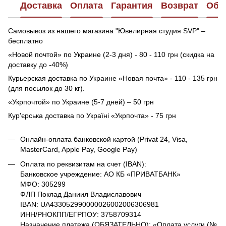
Доставка
Оплата
Гарантия
Возврат
Обр
Самовывоз из нашего магазина "Ювелирная студия SVP" –
бесплатно
«Новой почтой» по Украине (2-3 дня) - 80 - 110 грн (скидка на
доставку до -40%)
Курьерская доставка по Украине «Новая почта» - 110 - 135 грн
(для посылок до 30 кг).
«Укрпочтой» по Украине (5-7 дней) – 50 грн
Кур'єрська доставка по Україні «Укрпочта» - 75 грн
Онлайн-оплата банковской картой (Privat 24, Visa,
MasterCard, Apple Pay, Google Pay)
Оплата по реквизитам на счет (IBAN):
Банковское учреждение: АО КБ «ПРИВАТБАНК»
МФО: 305299
ФЛП Поклад Даниил Владиславович
IBAN: UA433052990000026002006306981
ИНН/РНОКПП/ЕГРПОУ: 3758709314
Назначение платежа (ОБЯЗАТЕЛЬНО): «Оплата услуги (№